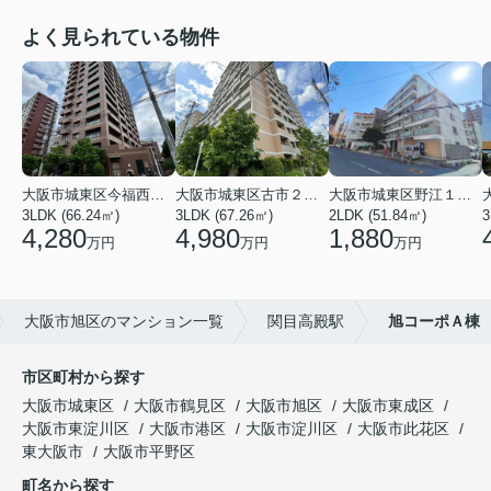
よく見られている物件
大阪市城東区今福西６丁目
大阪市城東区古市２丁目
大阪市城東区野江１丁目
3LDK (66.24㎡)
3LDK (67.26㎡)
2LDK (51.84㎡)
3
4,280
4,980
1,880
万円
万円
万円
大阪市旭区のマンション一覧
関目高殿駅
旭コーポＡ棟
市区町村から探す
大阪市城東区
大阪市鶴見区
大阪市旭区
大阪市東成区
大阪市東淀川区
大阪市港区
大阪市淀川区
大阪市此花区
東大阪市
大阪市平野区
町名から探す