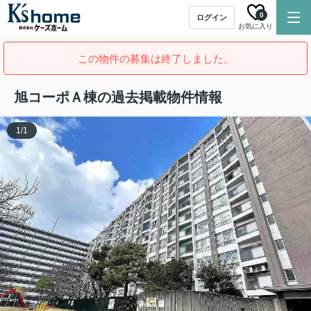
0
ログイン
お気に入り
この物件の募集は終了しました。
旭コーポＡ棟の過去掲載物件情報
1
/
1