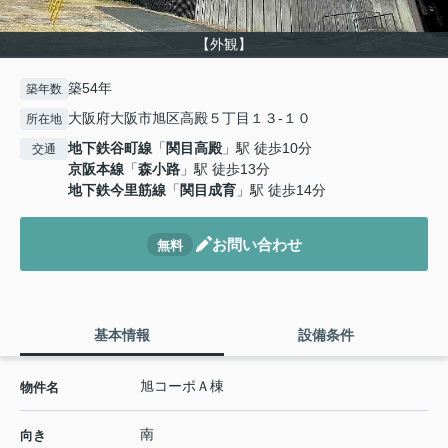
【外観】
築54年
築年数
大阪府大阪市旭区高殿５丁目１３-１０
所在地
地下鉄谷町線
「
関目高殿
」駅 徒歩10分
交通
京阪本線
「
森小路
」駅 徒歩13分
地下鉄今里筋線
「
関目成育
」駅 徒歩14分
お問い合わせ
無料
基本情報
設備条件
旭コーポＡ棟
物件名
南
向き