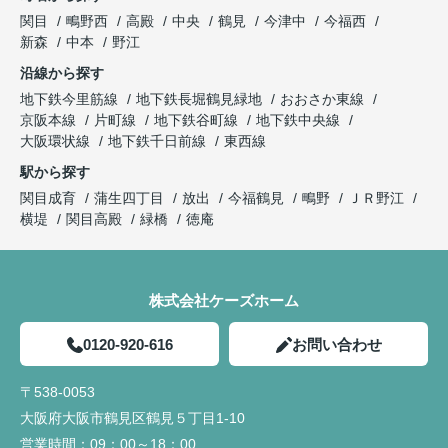
関目
鴫野西
高殿
中央
鶴見
今津中
今福西
新森
中本
野江
沿線から探す
地下鉄今里筋線
地下鉄長堀鶴見緑地
おおさか東線
京阪本線
片町線
地下鉄谷町線
地下鉄中央線
大阪環状線
地下鉄千日前線
東西線
駅から探す
関目成育
蒲生四丁目
放出
今福鶴見
鴫野
ＪＲ野江
横堤
関目高殿
緑橋
徳庵
株式会社ケーズホーム
0120-920-616
お問い合わせ
〒538-0053
大阪府大阪市鶴見区鶴見５丁目1-10
営業時間：
09：00～18：00