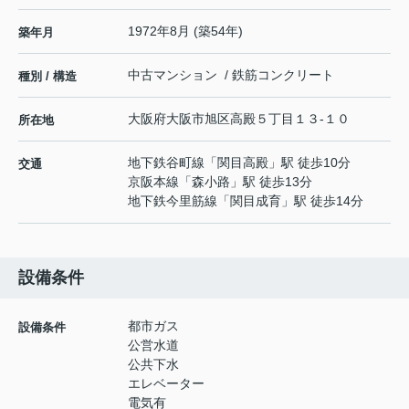
1972年8月 (築54年)
築年月
中古マンション / 鉄筋コンクリート
種別 / 構造
大阪府
大阪市旭区
高殿
５丁目１３-１０
所在地
地下鉄谷町線
「
関目高殿
」駅 徒歩10分
交通
京阪本線
「
森小路
」駅 徒歩13分
地下鉄今里筋線
「
関目成育
」駅 徒歩14分
設備条件
都市ガス
設備条件
公営水道
公共下水
エレベーター
電気有