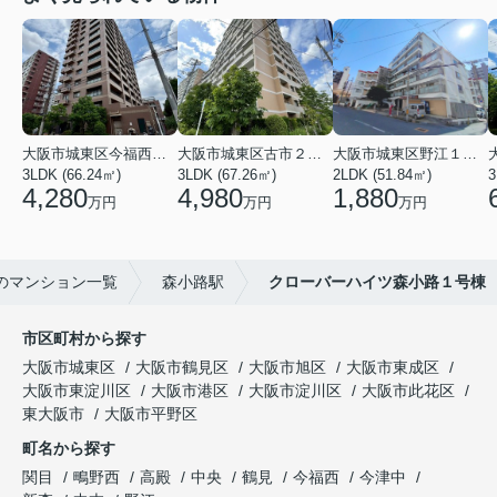
大阪市城東区今福西６丁目
大阪市城東区古市２丁目
大阪市城東区野江１丁目
3LDK (66.24㎡)
3LDK (67.26㎡)
2LDK (51.84㎡)
3
4,280
4,980
1,880
万円
万円
万円
のマンション一覧
森小路駅
クローバーハイツ森小路１号棟
市区町村から探す
大阪市城東区
大阪市鶴見区
大阪市旭区
大阪市東成区
大阪市東淀川区
大阪市港区
大阪市淀川区
大阪市此花区
東大阪市
大阪市平野区
町名から探す
関目
鴫野西
高殿
中央
鶴見
今福西
今津中