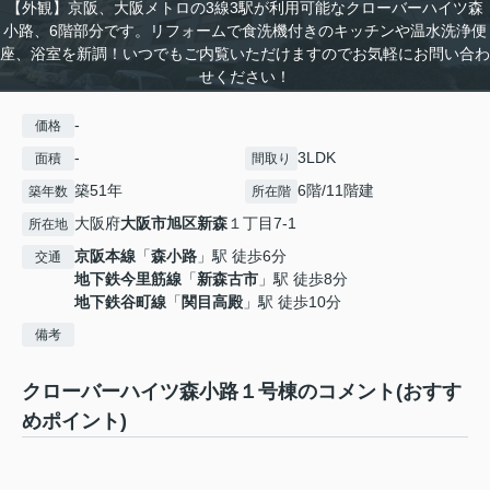
【外観】京阪、大阪メトロの3線3駅が利用可能なクローバーハイツ森
小路、6階部分です。リフォームで食洗機付きのキッチンや温水洗浄便
座、浴室を新調！いつでもご内覧いただけますのでお気軽にお問い合わ
せください！
-
価格
-
3LDK
面積
間取り
築51年
6階/11階建
築年数
所在階
大阪府
大阪市旭区
新森
１丁目7-1
所在地
京阪本線
「
森小路
」駅 徒歩6分
交通
地下鉄今里筋線
「
新森古市
」駅 徒歩8分
地下鉄谷町線
「
関目高殿
」駅 徒歩10分
備考
クローバーハイツ森小路１号棟のコメント(おすす
めポイント)