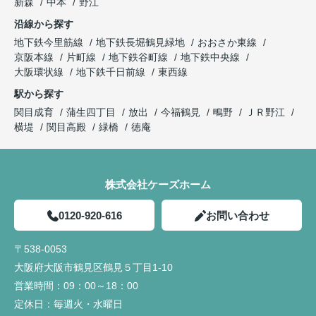
新森
中本
野江
沿線から探す
地下鉄今里筋線
地下鉄長堀鶴見緑地
おおさか東線
京阪本線
片町線
地下鉄谷町線
地下鉄中央線
大阪環状線
地下鉄千日前線
東西線
駅から探す
関目成育
蒲生四丁目
放出
今福鶴見
鴫野
ＪＲ野江
横堤
関目高殿
緑橋
徳庵
株式会社ケーズホーム
0120-920-616
お問い合わせ
〒538-0053
大阪府大阪市鶴見区鶴見５丁目1-10
営業時間：
09：00～18：00
定休日：
毎週火・水曜日