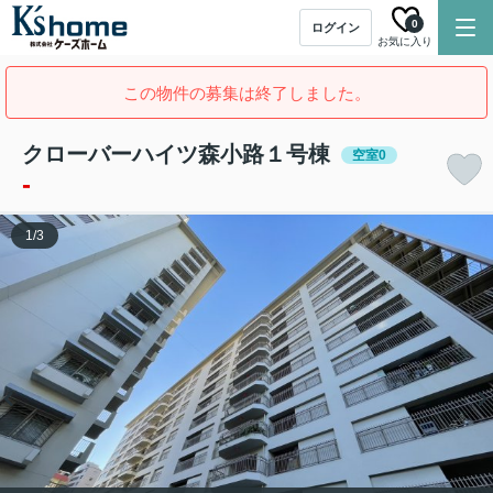
0
ログイン
お気に入り
この物件の募集は終了しました。
クローバーハイツ森小路１号棟
空室0
-
1
/
3