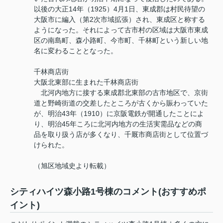
以後の大正14年（1925）4月1日、東成郡は村民待望の
大阪市に編入（第2次市域拡張）され、東成区と称する
ようになった。それによって古市村の区域は大阪市東成
区の南島町、森小路町、今市町、千林町という新しい地
名に変わることとなった。
千林商店街
大阪北東部に生まれた千林商店街
北河内地方に接する東成郡北東部の古市地区で、京街
道と野崎街道の交差したところが古くから賑わっていた
が、明治43年（1910）に京阪電鉄が開通したことによ
り、明治45年ころに北河内地方の生活実需品などの商
品を取り扱う店が多くなり、千厩市商店街として位置づ
けられた。
（旭区地域史より転載）
シティハイツ森小路1号棟のコメント(おすすめポ
イント)