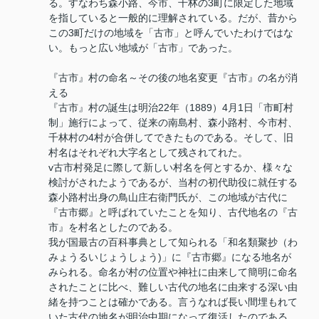
る。すなわち森小路、今市、千林の3町に限定した地域
を指していると一般的に理解されている。だが、昔から
この3町だけの地域を「古市」と呼んでいたわけではな
い。もっと広い地域が「古市」であった。
『古市』村の命名～その後の地名変更『古市』の名が消
える
『古市』村の誕生は明治22年（1889）4月1日「市町村
制」施行によって、従来の南島村、森小路村、今市村、
千林村の4村が合併してできたものである。そして、旧
村名はそれぞれ大字名として残されてれた。
v古市村発足に際して新しい村名を何とするか、様々な
検討がされたようであるが、当村の初代助役に就任する
森小路村出身の鳥山庄右衛門氏が、この地域が古代に
『古市郷』と呼ばれていたことを知り、古代地名の『古
市』を村名としたのである。
我が国最古の百科事典として知られる「和名類聚抄（わ
みょうるいじょうしょう)」に『古市郷』になる地名が
みられる。命名が村の位置や神社に由来して簡明に命名
されたことに比べ、難しい古代の地名に由来する深い由
緒を持つことは確かである。言うなれば長い間埋もれて
いた古代の地名が明治中期になって復活したのである。