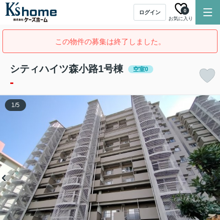
0
ログイン
お気に入り
この物件の募集は終了しました。
シティハイツ森小路1号棟
空室0
-
1
/
5