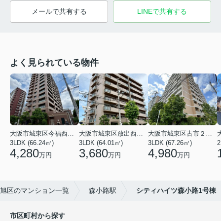
メールで共有する
LINEで共有する
よく見られている物件
大阪市城東区今福西６丁目
大阪市城東区放出西１丁目
大阪市城東区古市２丁目
3LDK (66.24㎡)
3LDK (64.01㎡)
3LDK (67.26㎡)
2
4,280
3,680
4,980
万円
万円
万円
旭区のマンション一覧
森小路駅
シティハイツ森小路1号棟
市区町村から探す