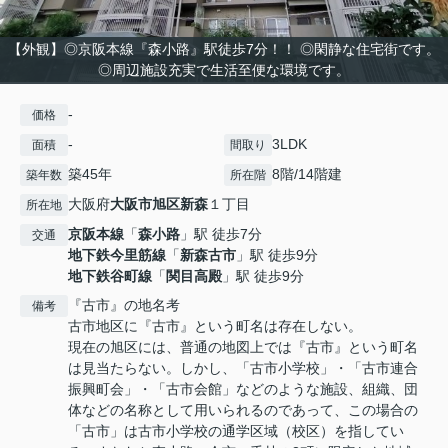
【外観】◎京阪本線『森小路』駅徒歩7分！！ ◎閑静な住宅街です。
◎周辺施設充実で生活至便な環境です。
-
価格
-
3LDK
面積
間取り
築45年
8階/14階建
築年数
所在階
大阪府
大阪市旭区
新森
１丁目
所在地
京阪本線
「
森小路
」駅 徒歩7分
交通
地下鉄今里筋線
「
新森古市
」駅 徒歩9分
地下鉄谷町線
「
関目高殿
」駅 徒歩9分
『古市』の地名考
備考
古市地区に『古市』という町名は存在しない。
現在の旭区には、普通の地図上では『古市』という町名
は見当たらない。しかし、「古市小学校」・「古市連合
振興町会」・「古市会館」などのような施設、組織、団
体などの名称として用いられるのであって、この場合の
「古市」は古市小学校の通学区域（校区）を指してい