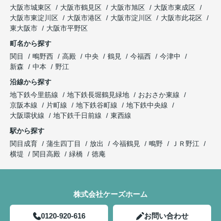
大阪市城東区
大阪市鶴見区
大阪市旭区
大阪市東成区
大阪市東淀川区
大阪市港区
大阪市淀川区
大阪市此花区
東大阪市
大阪市平野区
町名から探す
関目
鴫野西
高殿
中央
鶴見
今福西
今津中
新森
中本
野江
沿線から探す
地下鉄今里筋線
地下鉄長堀鶴見緑地
おおさか東線
京阪本線
片町線
地下鉄谷町線
地下鉄中央線
大阪環状線
地下鉄千日前線
東西線
駅から探す
関目成育
蒲生四丁目
放出
今福鶴見
鴫野
ＪＲ野江
横堤
関目高殿
緑橋
徳庵
株式会社ケーズホーム
0120-920-616
お問い合わせ