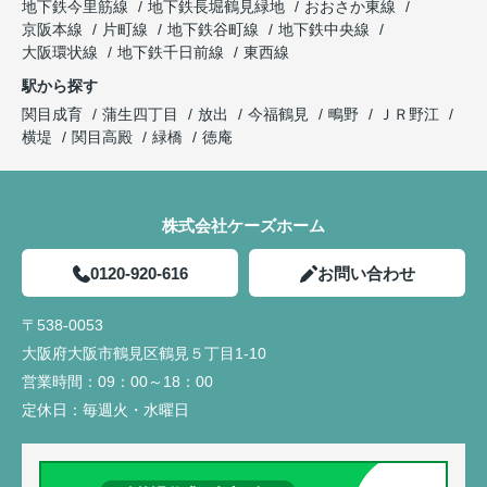
地下鉄今里筋線
地下鉄長堀鶴見緑地
おおさか東線
京阪本線
片町線
地下鉄谷町線
地下鉄中央線
大阪環状線
地下鉄千日前線
東西線
駅から探す
関目成育
蒲生四丁目
放出
今福鶴見
鴫野
ＪＲ野江
横堤
関目高殿
緑橋
徳庵
株式会社ケーズホーム
0120-920-616
お問い合わせ
〒538-0053
大阪府大阪市鶴見区鶴見５丁目1-10
営業時間：
09：00～18：00
定休日：
毎週火・水曜日