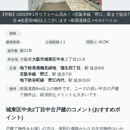
【外観】□2023年1月リフォーム済み！ ○京阪本線「野江」駅まで徒歩7
分 ●全居室6帖以上ございます ○前面道路広々6.0メートル
-
価格
-
-(-)
4LDK
建物面積
土地面積
間取り
築21年
築年数
大阪府
大阪市城東区
中央
２丁目11-8
所在地
地下鉄長堀鶴見緑地
「
蒲生四丁目
」駅 徒歩9分
交通
京阪本線
「
野江
」駅 徒歩7分
地下鉄谷町線
「
野江内代
」駅 徒歩15分
前面道路6m以上の物件です。ニーズの高い中古の戸建
備考
て物件は、経済的なメリットも大きいです。
城東区中央2丁目中古戸建のコメント(おすすめポ
イント)
戸建て物件をお探しの方は、便利な価格からなる中古物件はいか