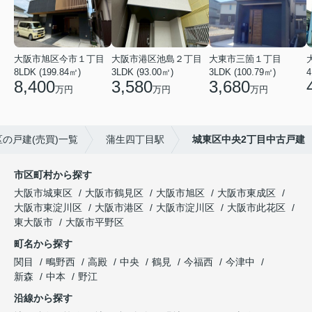
大阪市旭区今市１丁目
大阪市港区池島２丁目
大東市三箇１丁目
8LDK (199.84㎡)
3LDK (93.00㎡)
3LDK (100.79㎡)
4
8,400
3,580
3,680
万円
万円
万円
の戸建(売買)一覧
蒲生四丁目駅
城東区中央2丁目中古戸建
市区町村から探す
大阪市城東区
大阪市鶴見区
大阪市旭区
大阪市東成区
大阪市東淀川区
大阪市港区
大阪市淀川区
大阪市此花区
東大阪市
大阪市平野区
町名から探す
関目
鴫野西
高殿
中央
鶴見
今福西
今津中
新森
中本
野江
沿線から探す