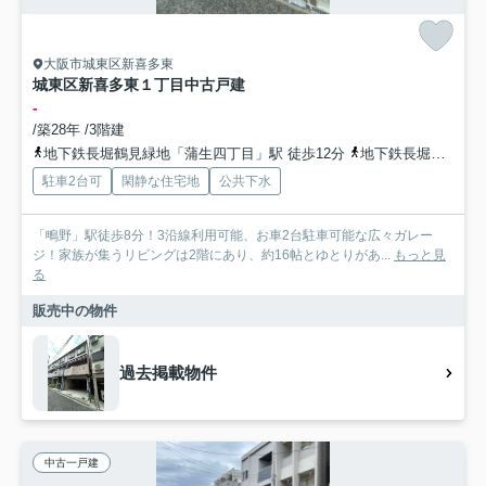
大阪市城東区新喜多東
城東区新喜多東１丁目中古戸建
-
/築28年 /3階建
地下鉄長堀鶴見緑地「蒲生四丁目」駅 徒歩12分
地下鉄長堀鶴見緑地「今福鶴見」駅 徒歩21分
駐車2台可
閑静な住宅地
公共下水
「鴫野」駅徒歩8分！3沿線利用可能、お車2台駐車可能な広々ガレー
ジ！家族が集うリビングは2階にあり、約16帖とゆとりがあ...
もっと見
る
販売中の物件
過去掲載物件
中古一戸建