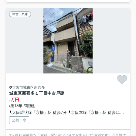
中古一戸建
大阪市城東区新喜多
城東区新喜多１丁目中古戸建
-万円
/築18年 /3階建
大阪環状線「京橋」駅 徒歩7分
京阪本線「京橋」駅 徒歩11分
地下
公共下水
3沿線利用可能な「京橋」駅が徒歩7分でお出かけに便利です！安全性の