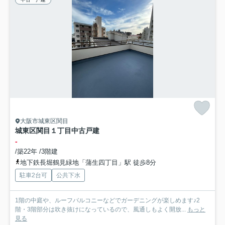
大阪市城東区関目
城東区関目１丁目中古戸建
-
/築22年 /3階建
地下鉄長堀鶴見緑地「蒲生四丁目」駅 徒歩8分
駐車2台可
公共下水
1階の中庭や、ルーフバルコニーなどでガーデニングが楽しめます♪2
階・3階部分は吹き抜けになっているので、風通しもよく開放...
もっと
見る