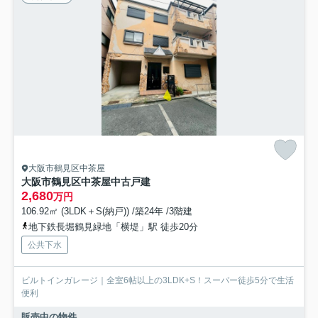
大阪市鶴見区中茶屋
大阪市鶴見区中茶屋中古戸建
2,680
万円
106.92㎡ (3LDK＋S(納戸)) /築24年 /3階建
地下鉄長堀鶴見緑地「横堤」駅 徒歩20分
公共下水
ビルトインガレージ｜全室6帖以上の3LDK+S！スーパー徒歩5分で生活
便利
販売中の物件