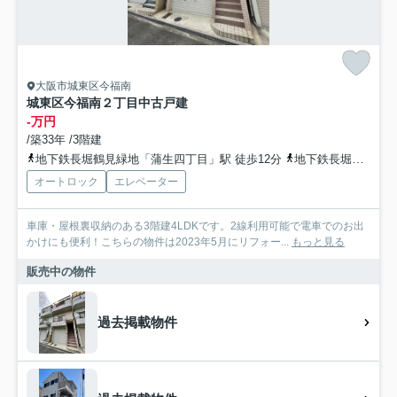
大阪市城東区今福南
城東区今福南２丁目中古戸建
-万円
/築33年 /3階建
地下鉄長堀鶴見緑地「蒲生四丁目」駅 徒歩12分
地下鉄長堀鶴見緑地「今福鶴見」駅 徒歩15分
オートロック
エレベーター
車庫・屋根裏収納のある3階建4LDKです。2線利用可能で電車でのお出
かけにも便利！こちらの物件は2023年5月にリフォー...
もっと見る
販売中の物件
過去掲載物件