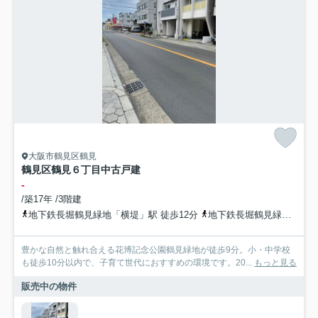
大阪市鶴見区鶴見
鶴見区鶴見６丁目中古戸建
-
/築17年 /3階建
地下鉄長堀鶴見緑地「横堤」駅 徒歩12分
地下鉄長堀鶴見緑地「今福鶴見」駅 徒歩17分
豊かな自然と触れ合える花博記念公園鶴見緑地が徒歩9分。小・中学校
も徒歩10分以内で、子育て世代におすすめの環境です。20...
もっと見る
販売中の物件