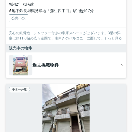
/築42年 /3階建
地下鉄長堀鶴見緑地「蒲生四丁目」駅 徒歩17分
公共下水
安心の鉄骨造、シャッター付きの車庫スペースがございます。3階の洋
室は約11.6帖の広々空間で、南向きのバルコニーに面して...
もっと見る
販売中の物件
過去掲載物件
中古一戸建