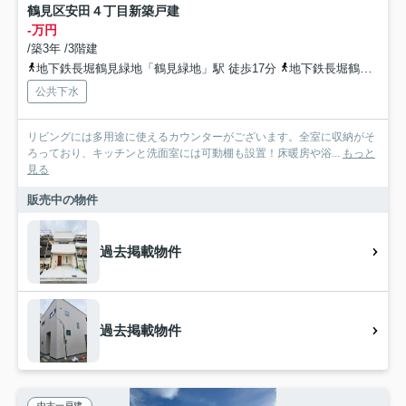
鶴見区安田４丁目新築戸建
-万円
/築3年 /3階建
地下鉄長堀鶴見緑地「鶴見緑地」駅 徒歩17分
地下鉄長堀鶴見緑地「門真南」駅 徒歩16分
公共下水
リビングには多用途に使えるカウンターがございます。全室に収納がそ
ろっており、キッチンと洗面室には可動棚も設置！床暖房や浴...
もっと
見る
販売中の物件
過去掲載物件
過去掲載物件
中古一戸建