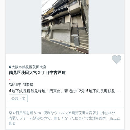
大阪市鶴見区茨田大宮
鶴見区茨田大宮２丁目中古戸建
-
/築46年 /3階建
地下鉄長堀鶴見緑地「門真南」駅 徒歩12分
地下鉄長堀鶴見緑地「鶴見緑地」駅 徒歩25分
公共下水
薬や日用品を買うのに便利なウエルシア鶴見茨田大宮店まで徒歩4分！
内装リフォーム済みなので、新しくなった住まいで生活を始め...
もっと
見る