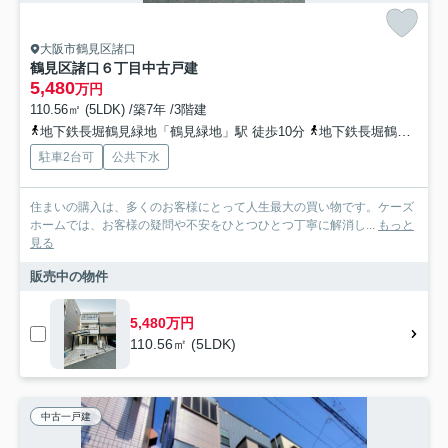
大阪市鶴見区諸口
鶴見区諸口６丁目中古戸建
5,480
万円
110.56㎡ (5LDK) /築7年 /3階建
地下鉄長堀鶴見緑地「鶴見緑地」駅 徒歩10分
地下鉄長堀鶴見緑地「横堤」駅 徒歩12分
駐車2台可
公共下水
住まいの購入は、多くのお客様にとって人生最大の買い物です。ケーズ
ホームでは、お客様の疑問や不安をひとつひとつ丁寧に解消し...
もっと
見る
販売中の物件
5,480万円
110.56㎡ (5LDK)
中古一戸建