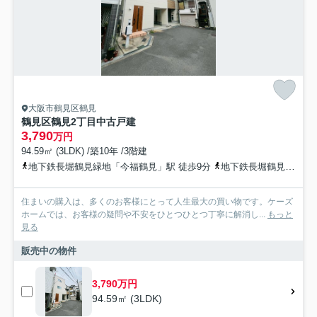
大阪市鶴見区鶴見
鶴見区鶴見2丁目中古戸建
3,790
万円
94.59㎡ (3LDK) /築10年 /3階建
地下鉄長堀鶴見緑地「今福鶴見」駅 徒歩9分
地下鉄長堀鶴見緑地「横堤」駅 徒歩14分
住まいの購入は、多くのお客様にとって人生最大の買い物です。ケーズ
ホームでは、お客様の疑問や不安をひとつひとつ丁寧に解消し...
もっと
見る
販売中の物件
3,790万円
94.59㎡ (3LDK)