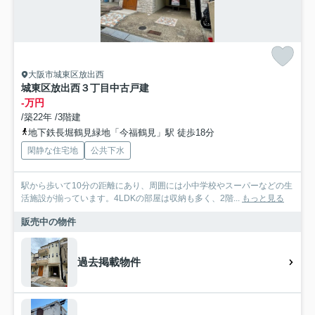
大阪市城東区放出西
城東区放出西３丁目中古戸建
-万円
/築22年 /3階建
地下鉄長堀鶴見緑地「今福鶴見」駅 徒歩18分
閑静な住宅地
公共下水
駅から歩いて10分の距離にあり、周囲には小中学校やスーパーなどの生
活施設が揃っています。4LDKの部屋は収納も多く、2階...
もっと見る
販売中の物件
過去掲載物件