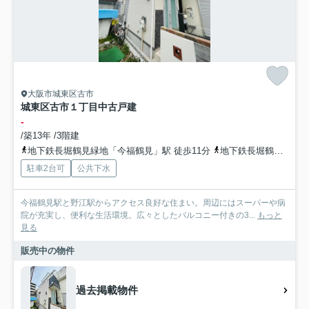
大阪市城東区古市
城東区古市１丁目中古戸建
-
/築13年 /3階建
地下鉄長堀鶴見緑地「今福鶴見」駅 徒歩11分
地下鉄長堀鶴見緑地「蒲生四丁目」駅 徒歩14分
駐車2台可
公共下水
今福鶴見駅と野江駅からアクセス良好な住まい。周辺にはスーパーや病
院が充実し、便利な生活環境。広々としたバルコニー付きの3...
もっと
見る
販売中の物件
過去掲載物件