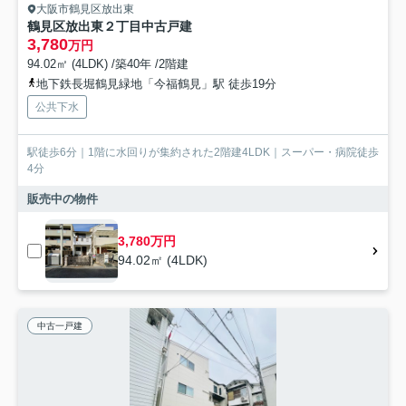
大阪市鶴見区放出東
鶴見区放出東２丁目中古戸建
3,780
万円
94.02㎡ (4LDK) /築40年 /2階建
地下鉄長堀鶴見緑地「今福鶴見」駅 徒歩19分
公共下水
駅徒歩6分｜1階に水回りが集約された2階建4LDK｜スーパー・病院徒歩
4分
販売中の物件
3,780万円
94.02㎡ (4LDK)
中古一戸建