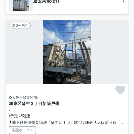
過去掲載物件
新築一戸建
大阪市城東区蒲生
城東区蒲生３丁目新築戸建
-
/予定 /3階建
地下鉄長堀鶴見緑地「蒲生四丁目」駅 徒歩8分
大阪環状線「京橋」駅 徒歩12分
宅配ボックス