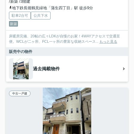
/新築 /3階建
地下鉄長堀鶴見緑地「蒲生四丁目」駅 徒歩9分
駐車2台可
公共下水
新築
床暖房完備、20帖の広々LDKが自慢のお家！4WAYアクセスで交通至
便。WCLが二ヶ所、FCL一ヶ所の豊富な収納スペース...
もっと見る
販売中の物件
過去掲載物件
中古一戸建