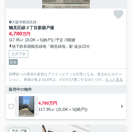
大阪市鶴見区緑
鶴見区緑３丁目新築戸建
4,780
万円
117.95㎡ (2LDK＋S(納戸)) /予定 /3階建
地下鉄長堀鶴見緑地「鶴見緑地」駅 徒歩22分
公共下水
新築
四季折々の草花や多彩なアクティビティが日常になる、恵まれたロケー
ション。 家族が集まるLDKは、のびのび過ごせるゆとりの...
もっと見る
販売中の物件
4,780万円
117.95㎡ (2LDK＋S(納戸))
中古一戸建