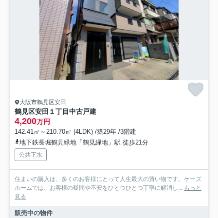
大阪市鶴見区安田
鶴見区安田１丁目中古戸建
4,200
万円
142.41㎡～210.70㎡ (4LDK) /築29年 /3階建
地下鉄長堀鶴見緑地「鶴見緑地」駅 徒歩21分
公共下水
住まいの購入は、多くのお客様にとって人生最大の買い物です。ケーズ
ホームでは、お客様の疑問や不安をひとつひとつ丁寧に解消し...
もっと
見る
販売中の物件