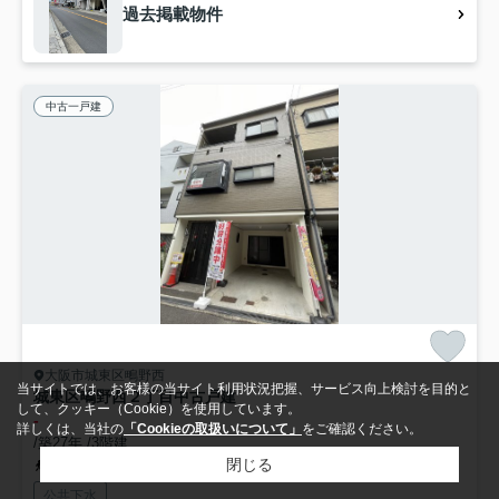
過去掲載物件
中古一戸建
大阪市城東区鴫野西
当サイトでは、お客様の当サイト利用状況把握、サービス向上検討を目的と
城東区鴫野西２丁目中古戸建
して、クッキー（Cookie）を使用しています。
-
詳しくは、当社の
「Cookieの取扱いについて」
をご確認ください。
/築27年 /3階建
閉じる
地下鉄長堀鶴見緑地「大阪ビジネスパーク」駅 徒歩13分
公共下水