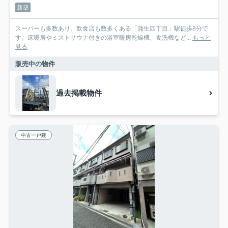
新築
スーパーも多数あり、飲食店も数多くある「蒲生四丁目」駅徒歩8分で
す。床暖房やミストサウナ付きの浴室暖房乾燥機、食洗機など...
もっと
見る
販売中の物件
過去掲載物件
中古一戸建