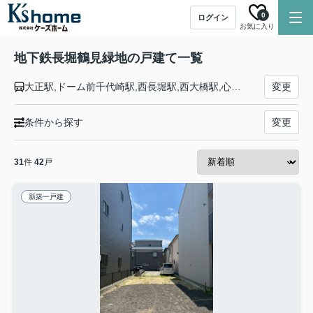
0
ログイン
お気に入り
地下鉄長堀鶴見緑地の戸建て一覧
大正駅,ドーム前千代崎駅,西長堀駅,西大橋駅,心斎橋駅,長堀橋駅,松屋町駅,谷町六丁目駅,玉造駅,森ノ宮駅,大阪ビジネスパーク駅,京橋駅,蒲生四丁目駅,今福鶴見駅,横堤駅,鶴見緑地駅,門真南駅
変更
条件から探す
変更
31
件
42
戸
新築一戸建