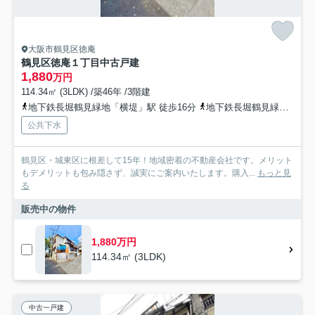
大阪市鶴見区徳庵
鶴見区徳庵１丁目中古戸建
1,880
万円
114.34㎡ (3LDK) /築46年 /3階建
地下鉄長堀鶴見緑地「横堤」駅 徒歩16分
地下鉄長堀鶴見緑地「鶴見緑地」駅 徒歩18分
公共下水
鶴見区・城東区に根差して15年！地域密着の不動産会社です。メリット
もデメリットも包み隠さず、誠実にご案内いたします。購入...
もっと見
る
販売中の物件
1,880万円
114.34㎡ (3LDK)
中古一戸建