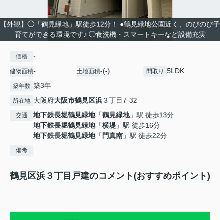
【外観】◯「鶴見緑地」駅徒歩12分！ ●鶴見緑地公園近く、のびのび子
育てができる環境です♪ ◯食洗機・スマートキーなど設備充実
-
価格
-
-(-)
5LDK
建物面積
土地面積
間取り
築3年
築年数
大阪府
大阪市鶴見区
浜
３丁目7-32
所在地
地下鉄長堀鶴見緑地
「
鶴見緑地
」駅 徒歩13分
交通
地下鉄長堀鶴見緑地
「
横堤
」駅 徒歩16分
地下鉄長堀鶴見緑地
「
門真南
」駅 徒歩22分
備考
鶴見区浜３丁目戸建のコメント(おすすめポイント)