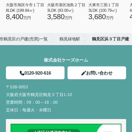
大阪市旭区今市１丁目
大阪市港区池島２丁目
大東市三箇１丁目
8LDK (199.84㎡)
3LDK (93.00㎡)
3LDK (100.79㎡)
4
8,400
3,580
3,680
万円
万円
万円
市鶴見区の戸建(売買)一覧
鶴見緑地駅
鶴見区浜３丁目戸建
株式会社ケーズホーム
0120-920-616
お問い合わせ
〒538-0053
大阪府大阪市鶴見区鶴見５丁目1-10
営業時間：
09：00～18：00
定休日：
毎週火・水曜日