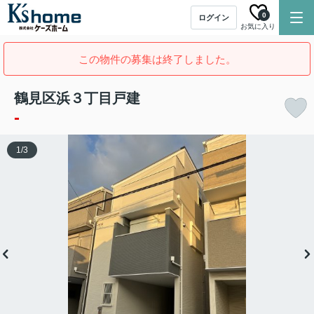
0
ログイン
お気に入り
この物件の募集は終了しました。
鶴見区浜３丁目戸建
-
1
/
3