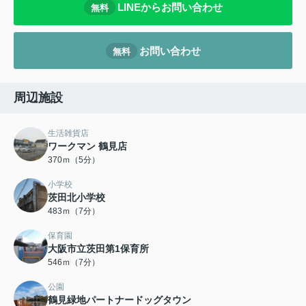
LINEからお問い合わせ
無料
お問い合わせ
無料
周辺施設
生活雑貨店
ワークマン 鶴見店
370ｍ（5分）
小学校
茨田北小学校
483ｍ（7分）
保育園
大阪市立茨田第1保育所
546ｍ（7分）
公園
鶴見緑地パートナードッグタウン