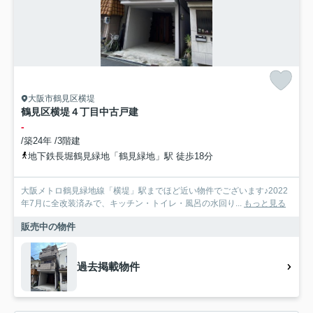
大阪市鶴見区横堤
鶴見区横堤４丁目中古戸建
-
/築24年 /3階建
地下鉄長堀鶴見緑地「鶴見緑地」駅 徒歩18分
大阪メトロ鶴見緑地線「横堤」駅までほど近い物件でございます♪2022
年7月に全改装済みで、キッチン・トイレ・風呂の水回り...
もっと見る
販売中の物件
過去掲載物件