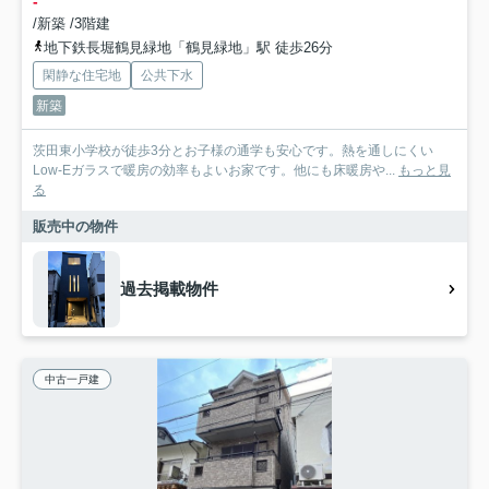
-
/新築 /3階建
地下鉄長堀鶴見緑地「鶴見緑地」駅 徒歩26分
閑静な住宅地
公共下水
新築
茨田東小学校が徒歩3分とお子様の通学も安心です。熱を通しにくい
Low-Eガラスで暖房の効率もよいお家です。他にも床暖房や...
もっと見
る
販売中の物件
過去掲載物件
中古一戸建