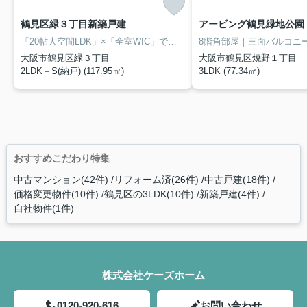
鶴見区緑３丁目新築戸建
アービング鶴見緑地公園 8
「20帖大空間LDK」×「全室WIC」でゆとりを叶える新築戸建
大阪市鶴見区緑３丁目
大阪市鶴見区焼野１丁目
2LDK＋S(納戸) (117.95㎡)
3LDK (77.34㎡)
おすすめこだわり特集
中古マンション(42件)
リフォーム済(26件)
中古戸建(18件)
価格変更物件(10件)
鶴見区の3LDK(10件)
新築戸建(4件)
自社物件(1件)
株式会社ケーズホーム
0120-920-616
お問い合わせ