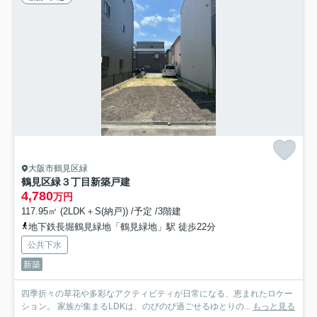
大阪市鶴見区緑
鶴見区緑３丁目新築戸建
4,780
万円
117.95㎡ (2LDK＋S(納戸)) /予定 /3階建
地下鉄長堀鶴見緑地「鶴見緑地」駅 徒歩22分
公共下水
新築
四季折々の草花や多彩なアクティビティが日常になる、恵まれたロケー
ション。 家族が集まるLDKは、のびのび過ごせるゆとりの...
もっと見る