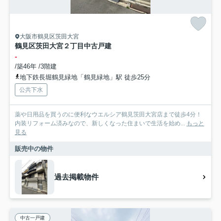
大阪市鶴見区茨田大宮
鶴見区茨田大宮２丁目中古戸建
-
/築46年 /3階建
地下鉄長堀鶴見緑地「鶴見緑地」駅 徒歩25分
公共下水
薬や日用品を買うのに便利なウエルシア鶴見茨田大宮店まで徒歩4分！
内装リフォーム済みなので、新しくなった住まいで生活を始め...
もっと
見る
販売中の物件
過去掲載物件
中古一戸建