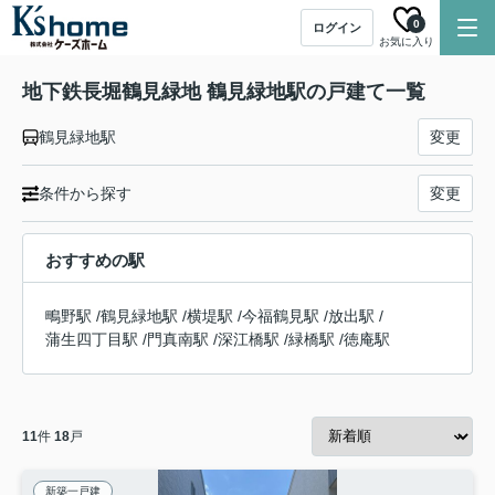
0
ログイン
お気に入り
地下鉄長堀鶴見緑地 鶴見緑地駅の戸建て一覧
鶴見緑地駅
変更
条件から探す
変更
おすすめの駅
鴫野駅
/
鶴見緑地駅
/
横堤駅
/
今福鶴見駅
/
放出駅
/
蒲生四丁目駅
/
門真南駅
/
深江橋駅
/
緑橋駅
/
徳庵駅
11
件
18
戸
新築一戸建