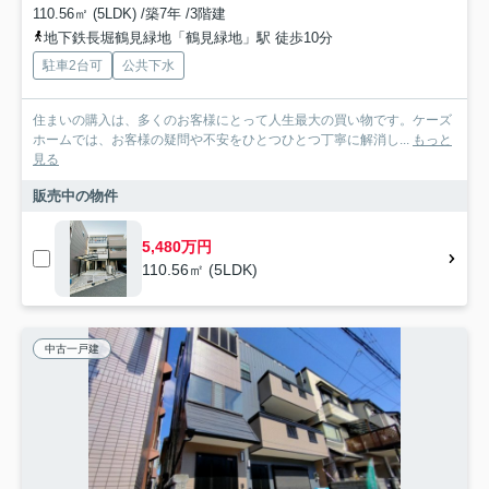
110.56㎡ (5LDK) /築7年 /3階建
地下鉄長堀鶴見緑地「鶴見緑地」駅 徒歩10分
駐車2台可
公共下水
住まいの購入は、多くのお客様にとって人生最大の買い物です。ケーズ
ホームでは、お客様の疑問や不安をひとつひとつ丁寧に解消し...
もっと
見る
販売中の物件
5,480万円
110.56㎡ (5LDK)
中古一戸建