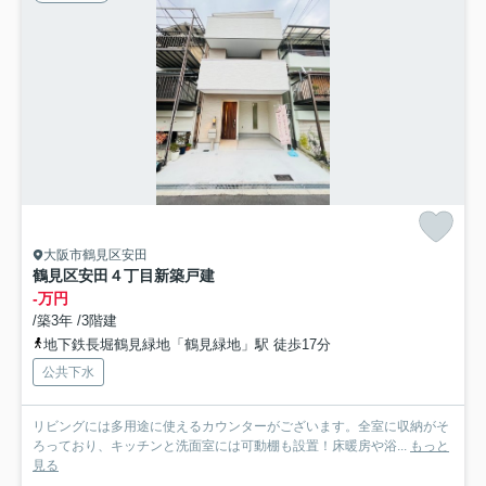
大阪市鶴見区安田
鶴見区安田４丁目新築戸建
-万円
/築3年 /3階建
地下鉄長堀鶴見緑地「鶴見緑地」駅 徒歩17分
公共下水
リビングには多用途に使えるカウンターがございます。全室に収納がそ
ろっており、キッチンと洗面室には可動棚も設置！床暖房や浴...
もっと
見る