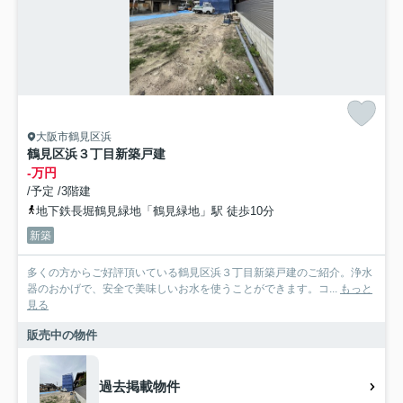
大阪市鶴見区浜
鶴見区浜３丁目新築戸建
-万円
/予定 /3階建
地下鉄長堀鶴見緑地「鶴見緑地」駅 徒歩10分
新築
多くの方からご好評頂いている鶴見区浜３丁目新築戸建のご紹介。浄水
器のおかげで、安全で美味しいお水を使うことができます。コ...
もっと
見る
販売中の物件
過去掲載物件