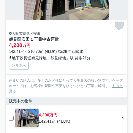
大阪市鶴見区安田
鶴見区安田１丁目中古戸建
4,200
万円
142.41㎡～210.70㎡ (4LDK) /築29年 /3階建
地下鉄長堀鶴見緑地「鶴見緑地」駅 徒歩21分
公共下水
住まいの購入は、多くのお客様にとって人生最大の買い物です。ケーズ
ホームでは、お客様の疑問や不安をひとつひとつ丁寧に解消し...
もっと
見る
販売中の物件
4,200万円
142.41㎡ (4LDK)