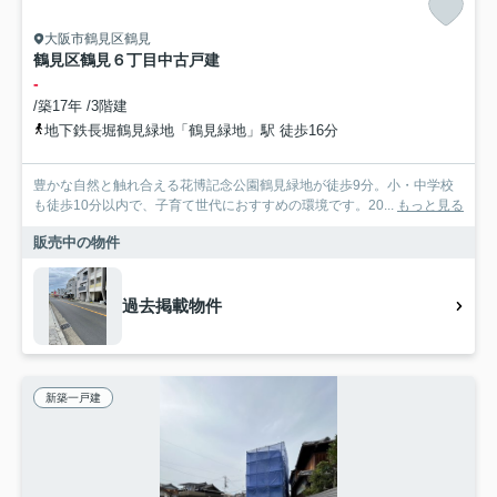
大阪市鶴見区鶴見
鶴見区鶴見６丁目中古戸建
-
/築17年 /3階建
地下鉄長堀鶴見緑地「鶴見緑地」駅 徒歩16分
豊かな自然と触れ合える花博記念公園鶴見緑地が徒歩9分。小・中学校
も徒歩10分以内で、子育て世代におすすめの環境です。20...
もっと見る
販売中の物件
過去掲載物件
新築一戸建