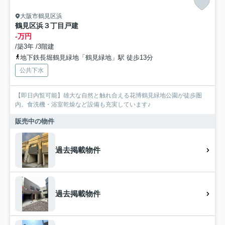
大阪市鶴見区浜
鶴見区浜３丁目戸建
-万円
/築3年 /3階建
地下鉄長堀鶴見緑地「鶴見緑地」駅 徒歩13分
公共下水
【即日内覧可能】雄大な自然と触れ合える花博鶴見緑地公園が徒歩圏
内。食洗機・浴室乾燥など設備も充実しています♪
販売中の物件
過去掲載物件
過去掲載物件