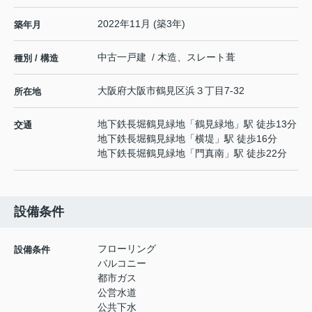
2022年11月 (築3年)
築年月
中古一戸建 / 木造、スレート葺
種別 / 構造
大阪府
大阪市鶴見区
浜
３丁目7-32
所在地
地下鉄長堀鶴見緑地
「
鶴見緑地
」駅 徒歩13分
交通
地下鉄長堀鶴見緑地
「
横堤
」駅 徒歩16分
地下鉄長堀鶴見緑地
「
門真南
」駅 徒歩22分
設備条件
フローリング
設備条件
バルコニー
都市ガス
公営水道
公共下水