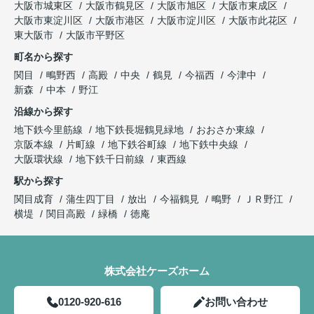
大阪市城東区
大阪市鶴見区
大阪市旭区
大阪市東成区
大阪市東淀川区
大阪市港区
大阪市淀川区
大阪市此花区
東大阪市
大阪市平野区
町名から探す
関目
鴫野西
高殿
中央
鶴見
今福西
今津中
新森
中本
野江
沿線から探す
地下鉄今里筋線
地下鉄長堀鶴見緑地
おおさか東線
京阪本線
片町線
地下鉄谷町線
地下鉄中央線
大阪環状線
地下鉄千日前線
東西線
駅から探す
関目成育
蒲生四丁目
放出
今福鶴見
鴫野
ＪＲ野江
横堤
関目高殿
緑橋
徳庵
株式会社ケーズホーム
0120-920-616
お問い合わせ