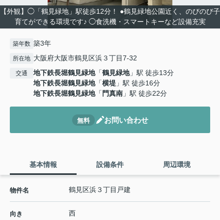
【外観】◯「鶴見緑地」駅徒歩12分！ ●鶴見緑地公園近く、のびのび子
育てができる環境です♪ ◯食洗機・スマートキーなど設備充実
築3年
築年数
大阪府大阪市鶴見区浜３丁目7-32
所在地
地下鉄長堀鶴見緑地
「
鶴見緑地
」駅 徒歩13分
交通
地下鉄長堀鶴見緑地
「
横堤
」駅 徒歩16分
地下鉄長堀鶴見緑地
「
門真南
」駅 徒歩22分
お問い合わせ
無料
基本情報
設備条件
周辺環境
鶴見区浜３丁目戸建
物件名
西
向き