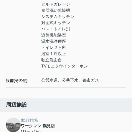
ビルトガレージ
食器洗い乾燥機
システムキッチン
対面式キッチン
バス・トイレ別
追焚機能浴室
温水洗浄便座
トイレ２ヶ所
浴室１坪以上
独立洗面台
TVモニタ付インターホン
公営水道、公共下水、都市ガス
設備(その他)
周辺施設
生活雑貨店
ワークマン 鶴見店
113ｍ（2分）