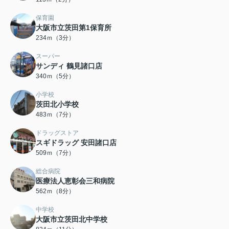
保育園
大阪市立茨田第1保育所
234ｍ（3分）
スーパー
サンディ 鶴見諸口店
340ｍ（5分）
小学校
茨田北小学校
483ｍ（7分）
ドラッグストア
スギドラッグ 安田諸口店
509ｍ（7分）
総合病院
医療法人恵彰会三和病院
562ｍ（8分）
中学校
大阪市立茨田北中学校