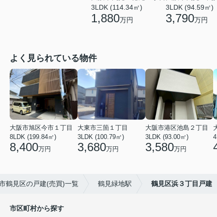
3LDK (114.34㎡)
3LDK (94.59㎡)
1,880
3,790
万円
万円
よく見られている物件
大阪市旭区今市１丁目
大東市三箇１丁目
大阪市港区池島２丁目
8LDK (199.84㎡)
3LDK (100.79㎡)
3LDK (93.00㎡)
4
8,400
3,680
3,580
万円
万円
万円
市鶴見区の戸建(売買)一覧
鶴見緑地駅
鶴見区浜３丁目戸建
市区町村から探す