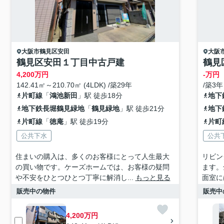
大阪市鶴見区
安田
大阪
鶴見区安田１丁目中古戸建
鶴見
4,200
万円
-万円
142.41㎡～210.70㎡ (4LDK) /築29年
/築3年
片町線
「
鴻池新田
」駅 徒歩18分
地下
地下鉄長堀鶴見緑地
「
鶴見緑地
」駅 徒歩21分
地下
片町線
「
徳庵
」駅 徒歩19分
片町
公共下水
公共
住まいの購入は、多くのお客様にとって人生最大
リビン
の買い物です。ケーズホームでは、お客様の疑問
ます。
や不安をひとつひとつ丁寧に解消し...
もっと見る
面室に
販売中の物件
販売中
4,200万円