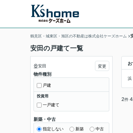
鶴見区・城東区・旭区の不動産は株式会社ケーズホーム
安田の戸建て一覧
お
安田
変更
物件種別
浜
戸建
投資用
2
4
件
一戸建て
新築・中古
指定しない
新築
中古