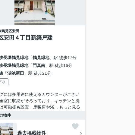
市鶴見区
安田
区安田４丁目新築戸建
鉄長堀鶴見緑地
「
鶴見緑地
」駅 徒歩17分
鉄長堀鶴見緑地
「
門真南
」駅 徒歩16分
線
「
鴻池新田
」駅 徒歩21分
下水
グには多用途に使えるカウンターがござい
全室に収納がそろっており、キッチンと洗
は可動棚も設置！床暖房や浴...
もっと見る
の物件
過去掲載物件