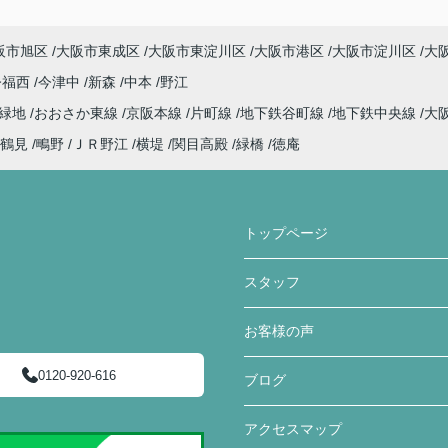
阪市旭区
大阪市東成区
大阪市東淀川区
大阪市港区
大阪市淀川区
大
今福西
今津中
新森
中本
野江
見緑地
おおさか東線
京阪本線
片町線
地下鉄谷町線
地下鉄中央線
大
鶴見
鴫野
ＪＲ野江
横堤
関目高殿
緑橋
徳庵
トップページ
スタッフ
お客様の声
0120-920-616
ブログ
アクセスマップ