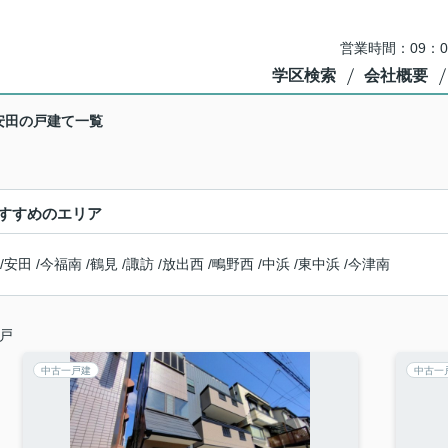
営業時間：09：
学区検索
会社概要
安田の戸建て一覧
すすめのエリア
/
安田
/
今福南
/
鶴見
/
諏訪
/
放出西
/
鴫野西
/
中浜
/
東中浜
/
今津南
戸
中古一戸建
中古一