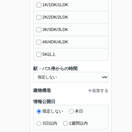
1K/1DK/1LDK
2K/2DK/2LDK
3K/3DK/3LDK
4K/4DK/4LDK
5K以上
駅・バス停からの時間
建物構造
追加する
情報公開日
指定しない
本日
3日以内
1週間以内