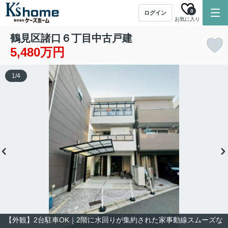
0
ログイン
お気に入り
鶴見区諸口６丁目中古戸建
5,480万円
1
/
4
【外観】2台駐車OK｜2階に水回りが集約された家事動線スムーズな