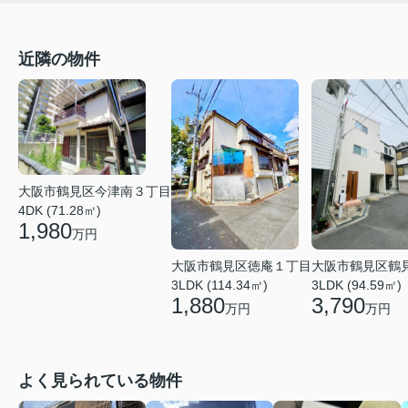
近隣の物件
大阪市鶴見区今津南３丁目
4DK (71.28㎡)
1,980
万円
大阪市鶴見区徳庵１丁目
大阪市鶴見区鶴
3LDK (114.34㎡)
3LDK (94.59㎡)
1,880
3,790
万円
万円
よく見られている物件