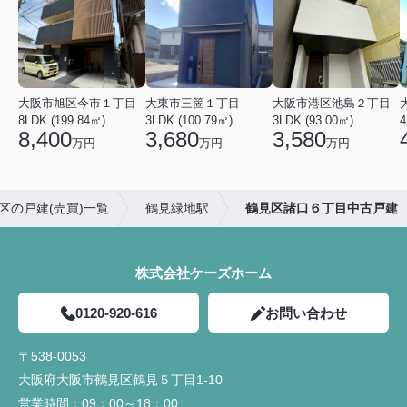
大阪市旭区今市１丁目
大東市三箇１丁目
大阪市港区池島２丁目
8LDK (199.84㎡)
3LDK (100.79㎡)
3LDK (93.00㎡)
4
8,400
3,680
3,580
万円
万円
万円
区の戸建(売買)一覧
鶴見緑地駅
鶴見区諸口６丁目中古戸建
株式会社ケーズホーム
0120-920-616
お問い合わせ
〒538-0053
大阪府大阪市鶴見区鶴見５丁目1-10
営業時間：
09：00～18：00