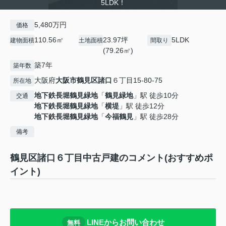
5LDK！
5,480万円
価格
110.56㎡
23.97坪
5LDK
建物面積
土地面積
間取り
(79.26㎡)
築7年
築年数
大阪府
大阪市鶴見区
諸口
６丁目15-80-75
所在地
地下鉄長堀鶴見緑地
「
鶴見緑地
」駅 徒歩10分
交通
地下鉄長堀鶴見緑地
「
横堤
」駅 徒歩12分
地下鉄長堀鶴見緑地
「
今福鶴見
」駅 徒歩28分
備考
鶴見区諸口６丁目中古戸建のコメント(おすすめポ
イント)
LINEからお問い合わせ
無料