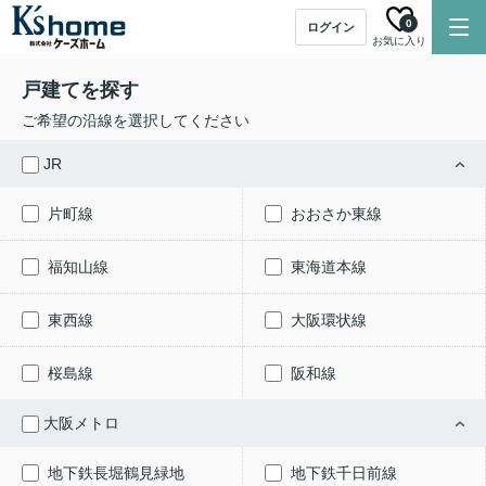
0
ログイン
お気に入り
戸建てを探す
ご希望の沿線を選択してください
JR
片町線
おおさか東線
福知山線
東海道本線
東西線
大阪環状線
桜島線
阪和線
大阪メトロ
地下鉄長堀鶴見緑地
地下鉄千日前線