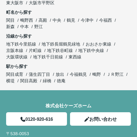
東大阪市
大阪市平野区
町名から探す
関目
鴫野西
高殿
中央
鶴見
今津中
今福西
新森
中本
野江
沿線から探す
地下鉄今里筋線
地下鉄長堀鶴見緑地
おおさか東線
京阪本線
片町線
地下鉄谷町線
地下鉄中央線
大阪環状線
地下鉄千日前線
東西線
駅から探す
関目成育
蒲生四丁目
放出
今福鶴見
鴫野
ＪＲ野江
横堤
関目高殿
緑橋
徳庵
株式会社ケーズホーム
0120-920-616
お問い合わせ
〒538-0053