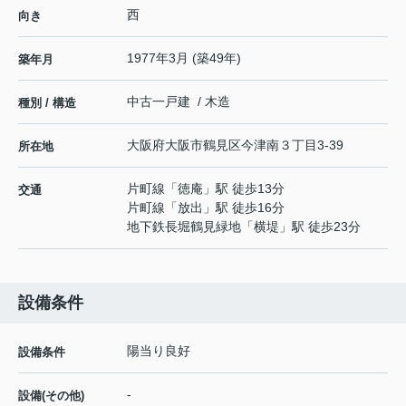
西
向き
1977年3月 (築49年)
築年月
中古一戸建 / 木造
種別 / 構造
大阪府
大阪市鶴見区
今津南
３丁目3-39
所在地
片町線
「
徳庵
」駅 徒歩13分
交通
片町線
「
放出
」駅 徒歩16分
地下鉄長堀鶴見緑地
「
横堤
」駅 徒歩23分
設備条件
陽当り良好
設備条件
-
設備(その他)