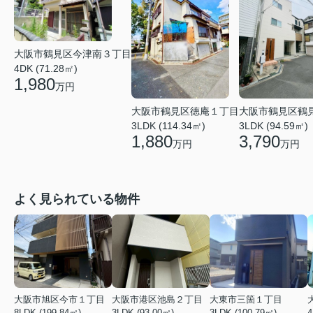
大阪市鶴見区今津南３丁目
4DK (71.28㎡)
1,980
万円
大阪市鶴見区徳庵１丁目
大阪市鶴見区鶴
3LDK (114.34㎡)
3LDK (94.59㎡)
1,880
3,790
万円
万円
よく見られている物件
大阪市旭区今市１丁目
大阪市港区池島２丁目
大東市三箇１丁目
8LDK (199.84㎡)
3LDK (93.00㎡)
3LDK (100.79㎡)
4