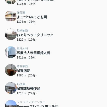
1175ｍ（15分）
保育園
よこづつみこども園
1194ｍ（15分）
動物病院
おぐりペットクリニック
1225ｍ（16分）
産婦人科
医療法人米田産婦人科
1511ｍ（19分）
総合病院
城東病院
1586ｍ（20分）
郵便局
城東諏訪郵便局
1718ｍ（22分）
ショッピングセンター
Frespo(フレスポ) 東大阪店