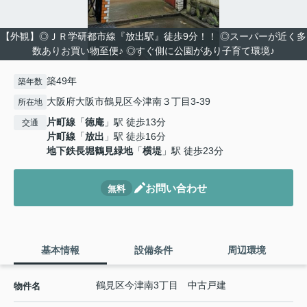
【外観】◎ＪＲ学研都市線『放出駅』徒歩9分！！ ◎スーパーが近く多
数ありお買い物至便♪ ◎すぐ側に公園があり子育て環境♪
築49年
築年数
大阪府大阪市鶴見区今津南３丁目3-39
所在地
片町線
「
徳庵
」駅 徒歩13分
交通
片町線
「
放出
」駅 徒歩16分
地下鉄長堀鶴見緑地
「
横堤
」駅 徒歩23分
お問い合わせ
無料
基本情報
設備条件
周辺環境
鶴見区今津南3丁目 中古戸建
物件名