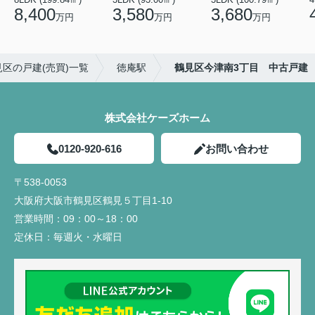
8,400
3,580
3,680
万円
万円
万円
区の戸建(売買)一覧
徳庵駅
鶴見区今津南3丁目 中古戸建
株式会社ケーズホーム
0120-920-616
お問い合わせ
〒538-0053
大阪府大阪市鶴見区鶴見５丁目1-10
営業時間：
09：00～18：00
定休日：
毎週火・水曜日