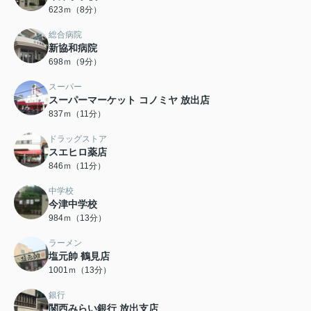
623ｍ（8分）
総合病院
新協和病院
698ｍ（9分）
スーパー
スーパーマーケット コノミヤ 放出店
837ｍ（11分）
ドラッグストア
スエヒロ薬店
846ｍ（11分）
中学校
今津中学校
984ｍ（13分）
ラーメン
塩元帥 鶴見店
1001ｍ（13分）
銀行
関西みらい銀行 放出支店