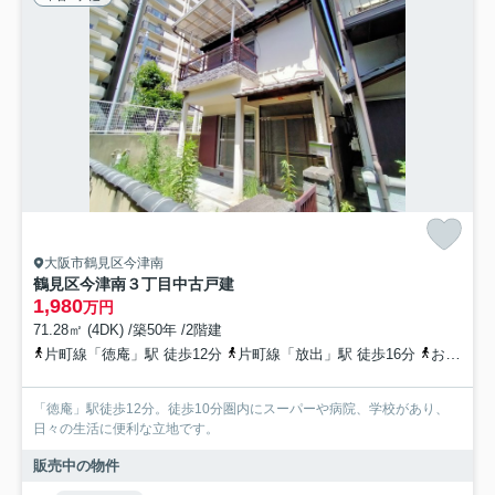
大阪市鶴見区今津南
鶴見区今津南３丁目中古戸建
1,980
万円
71.28㎡ (4DK) /築50年 /2階建
片町線「徳庵」駅 徒歩12分
片町線「放出」駅 徒歩16分
おおさか東線「高井田中央」駅 徒歩22分
「徳庵」駅徒歩12分。徒歩10分圏内にスーパーや病院、学校があり、
日々の生活に便利な立地です。
販売中の物件