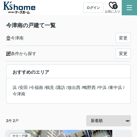
0
ログイン
お気に入り
今津南の戸建て一覧
今津南
変更
条件から探す
変更
おすすめのエリア
浜
/
安田
/
今福南
/
鶴見
/
諏訪
/
放出西
/
鴫野西
/
中浜
/
東中浜
/
今津南
2
件
2
戸
中古一戸建