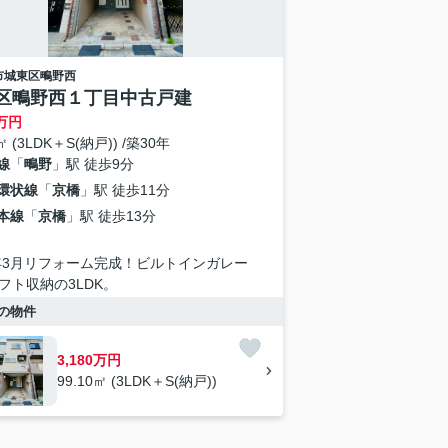
市城東区
鴫野西
区鴫野西１丁目中古戸建
万円
㎡ (3LDK＋S(納戸)) /築30年
線
「
鴫野
」駅 徒歩9分
環状線
「
京橋
」駅 徒歩11分
本線
「
京橋
」駅 徒歩13分
6年3月リフォーム完成！ビルトインガレー
フト収納の3LDK。
の物件
3,180万円
99.10㎡ (3LDK＋S(納戸))