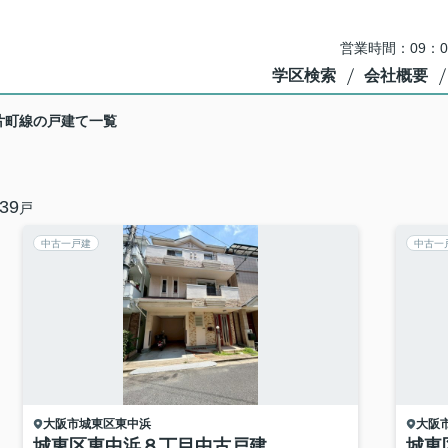
営業時間：09：
学区検索
会社概要
片町線の戸建て一覧
39
戸
中古一戸建
中古一
大阪市城東区
東中浜
大阪
城東区東中浜８丁目中古戸建
城東