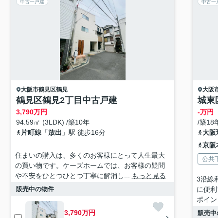
中古一戸建
中古一
大阪市鶴見区
鶴見
大阪
鶴見区鶴見2丁目中古戸建
城東
3,790
万円
-万円
94.59㎡ (3LDK) /築10年
/築18
片町線
「
放出
」駅 徒歩16分
大阪
京阪
住まいの購入は、多くのお客様にとって人生最大
公共
の買い物です。ケーズホームでは、お客様の疑問
や不安をひとつひとつ丁寧に解消し...
もっと見る
3沿線
販売中の物件
に便利
ポイント
3,790万円
販売中