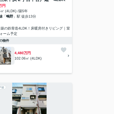
万円
6㎡ (4LDK) /築5年
線
「
鴫野
」駅 徒歩13分
1年築の鉄骨造4LDK！床暖房付きリビング｜室
ォーム予定
の物件
4,480万円
102.06㎡ (4LDK)
戸建