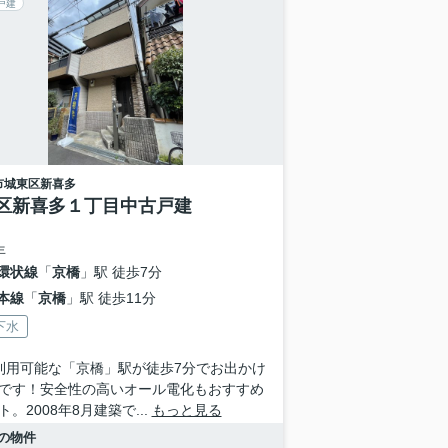
戸建
市城東区
新喜多
区新喜多１丁目中古戸建
年
環状線
「
京橋
」駅 徒歩7分
本線
「
京橋
」駅 徒歩11分
下水
利用可能な「京橋」駅が徒歩7分でお出かけ
です！安全性の高いオール電化もおすすめ
。2008年8月建築で...
もっと見る
の物件