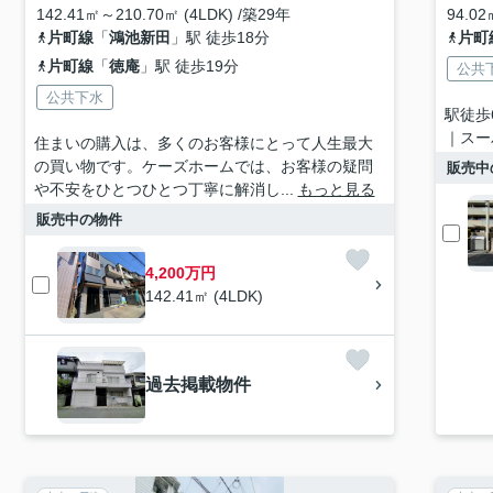
142.41㎡～210.70㎡ (4LDK) /築29年
94.02
片町線
「
鴻池新田
」駅 徒歩18分
片町
片町線
「
徳庵
」駅 徒歩19分
公共
公共下水
駅徒歩
｜スー
住まいの購入は、多くのお客様にとって人生最大
の買い物です。ケーズホームでは、お客様の疑問
販売中
や不安をひとつひとつ丁寧に解消し...
もっと見る
販売中の物件
4,200万円
142.41㎡ (4LDK)
過去掲載物件