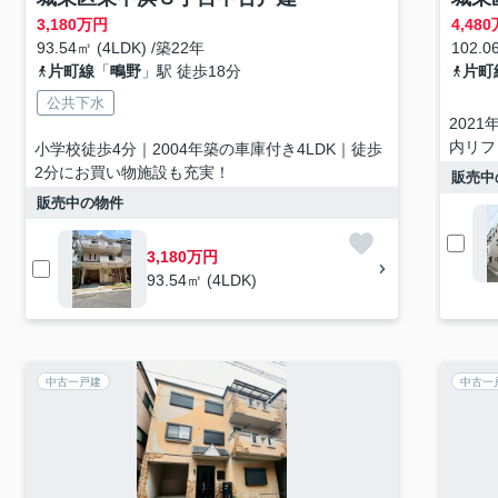
3,180
万円
4,480
93.54㎡ (4LDK) /築22年
102.0
片町線
「
鴫野
」駅 徒歩18分
片町
公共下水
202
内リフ
小学校徒歩4分｜2004年築の車庫付き4LDK｜徒歩
2分にお買い物施設も充実！
販売中
販売中の物件
3,180万円
93.54㎡ (4LDK)
中古一戸建
中古一