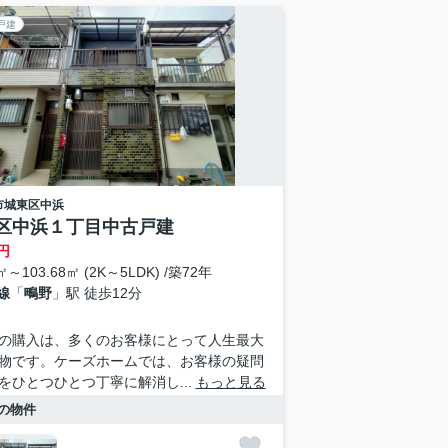
戸建
市城東区
中浜
区中浜１丁目中古戸建
円
㎡～103.68㎡ (2K～5LDK) /築72年
線
「
鴫野
」駅 徒歩12分
の購入は、多くのお客様にとって人生最大
物です。ケーズホームでは、お客様の疑問
をひとつひとつ丁寧に解消し...
もっと見る
の物件