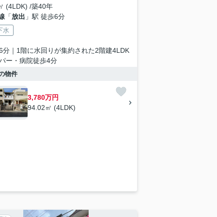
㎡ (4LDK) /築40年
線
「
放出
」駅 徒歩6分
下水
6分｜1階に水回りが集約された2階建4LDK
パー・病院徒歩4分
の物件
3,780万円
94.02㎡ (4LDK)