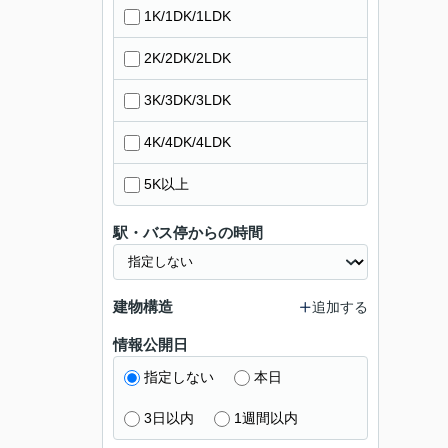
1K/1DK/1LDK
2K/2DK/2LDK
3K/3DK/3LDK
4K/4DK/4LDK
5K以上
駅・バス停からの時間
建物構造
追加する
情報公開日
指定しない
本日
3日以内
1週間以内