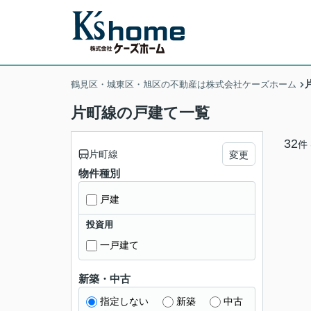
鶴見区・城東区・旭区の不動産は株式会社ケーズホーム
片町線の戸建て一覧
32
件
片町線
変更
物件種別
戸建
投資用
一戸建て
新築・中古
指定しない
新築
中古