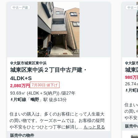
中古一戸建
中古一
大阪市城東区
東中浜
大阪
城東区東中浜２丁目中古戸建・
城東
980
万
4LDK+S
26.74
7月30日 値下げ
2,080
万円
片町
93.69㎡ (4LDK＋S(納戸)) /築27年
片町線
「
鴫野
」駅 徒歩13分
住まい
の買い
住まいの購入は、多くのお客様にとって人生最大
や不安
の買い物です。ケーズホームでは、お客様の疑問
販売中
や不安をひとつひとつ丁寧に解消し...
もっと見る
販売中の物件