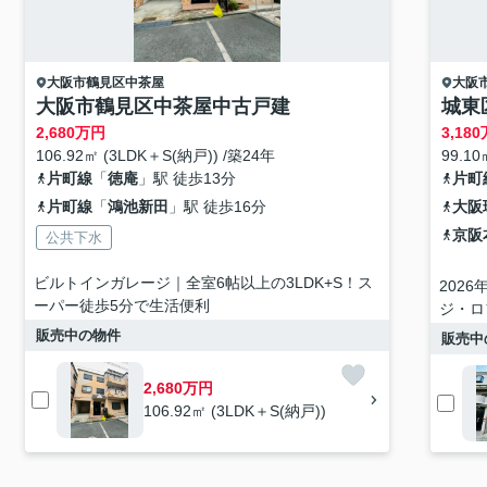
大阪市鶴見区
中茶屋
大阪
大阪市鶴見区中茶屋中古戸建
城東
2,680
万円
3,180
106.92㎡ (3LDK＋S(納戸)) /築24年
99.10
片町線
「
徳庵
」駅 徒歩13分
片町
片町線
「
鴻池新田
」駅 徒歩16分
大阪
京阪
公共下水
ビルトインガレージ｜全室6帖以上の3LDK+S！ス
202
ーパー徒歩5分で生活便利
ジ・ロ
販売中の物件
販売中
2,680万円
106.92㎡ (3LDK＋S(納戸))