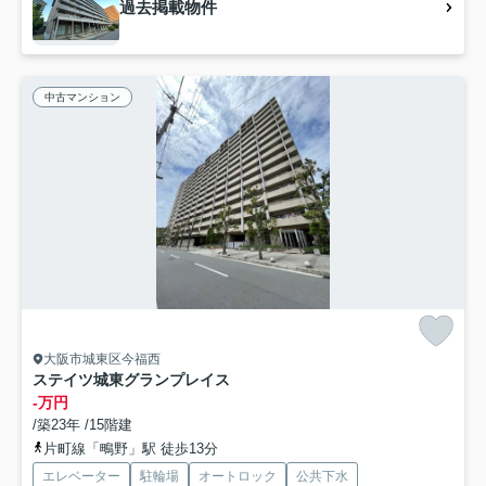
過去掲載物件
中古マンション
大阪市城東区今福西
ステイツ城東グランプレイス
-万円
/築23年 /15階建
片町線「鴫野」駅 徒歩13分
エレベーター
駐輪場
オートロック
公共下水