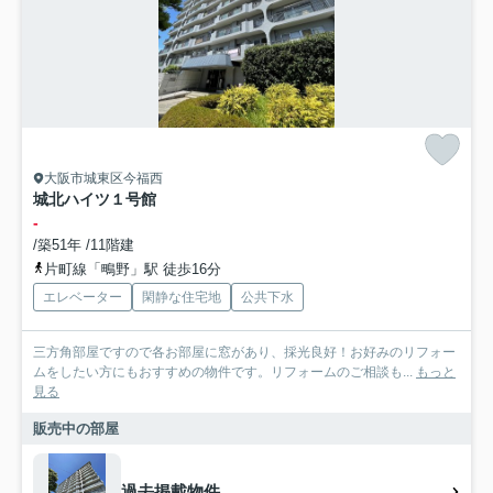
大阪市城東区今福西
城北ハイツ１号館
-
/築51年 /11階建
片町線「鴫野」駅 徒歩16分
エレベーター
閑静な住宅地
公共下水
三方角部屋ですので各お部屋に窓があり、採光良好！お好みのリフォー
ムをしたい方にもおすすめの物件です。リフォームのご相談も...
もっと
見る
販売中の部屋
過去掲載物件