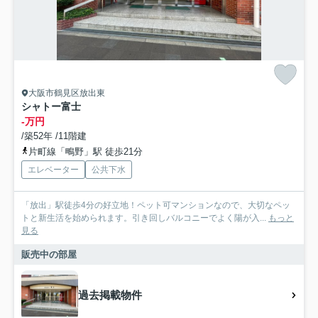
大阪市鶴見区放出東
シャトー富士
-万円
/築52年 /11階建
片町線「鴫野」駅 徒歩21分
エレベーター
公共下水
「放出」駅徒歩4分の好立地！ペット可マンションなので、大切なペッ
トと新生活を始められます。引き回しバルコニーでよく陽が入...
もっと
見る
販売中の部屋
過去掲載物件