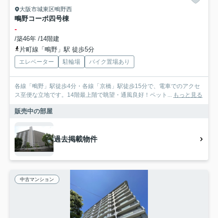
大阪市城東区鴫野西
鴫野コーポ四号棟
-
/築46年 /14階建
片町線「鴫野」駅 徒歩5分
エレベーター
駐輪場
バイク置場あり
各線「鴫野」駅徒歩4分・各線「京橋」駅徒歩15分で、電車でのアクセ
ス至便な立地です。14階最上階で眺望・通風良好！ペット...
もっと見る
販売中の部屋
過去掲載物件
中古マンション