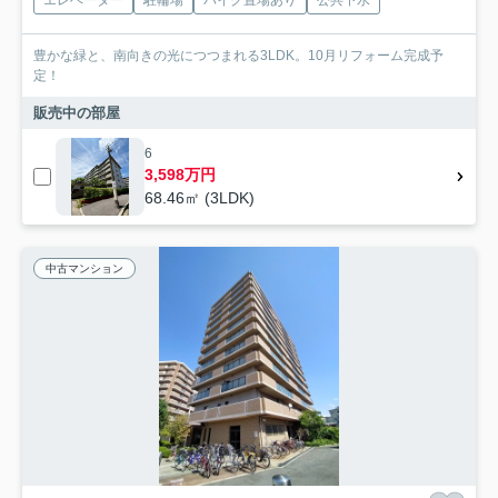
エレベーター
駐輪場
バイク置場あり
公共下水
豊かな緑と、南向きの光につつまれる3LDK。10月リフォーム完成予
定！
販売中の部屋
6
3,598万円
68.46㎡ (3LDK)
中古マンション