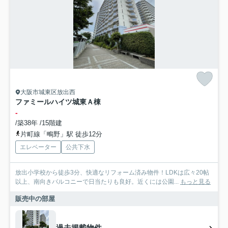
大阪市城東区放出西
ファミールハイツ城東Ａ棟
-
/築38年 /15階建
片町線「鴫野」駅 徒歩12分
エレベーター
公共下水
放出小学校から徒歩3分、快適なリフォーム済み物件！LDKは広々20帖
以上、南向きバルコニーで日当たりも良好。近くには公園...
もっと見る
販売中の部屋
過去掲載物件