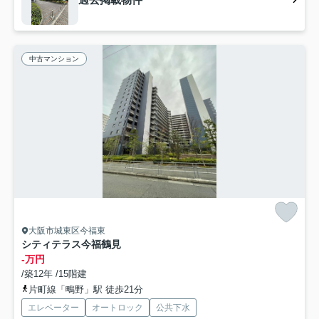
中古マンション
大阪市城東区今福東
シティテラス今福鶴見
-万円
/築12年 /15階建
片町線「鴫野」駅 徒歩21分
エレベーター
オートロック
公共下水