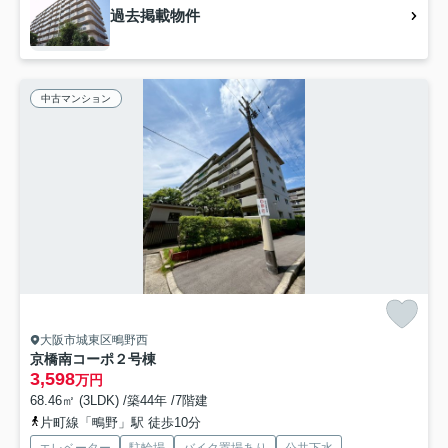
過去掲載物件
中古マンション
大阪市城東区鴫野西
京橋南コーポ２号棟
3,598
万円
68.46㎡ (3LDK) /築44年 /7階建
片町線「鴫野」駅 徒歩10分