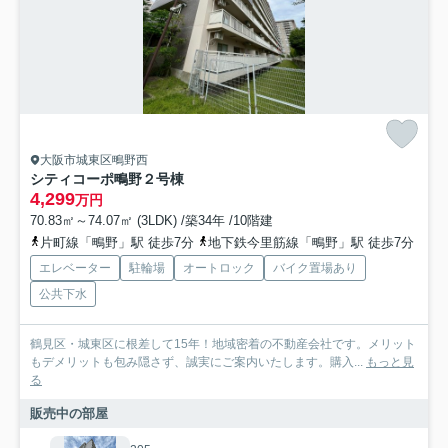
大阪市城東区鴫野西
シティコーポ鴫野２号棟
4,299
万円
70.83㎡～74.07㎡ (3LDK) /築34年 /10階建
片町線「鴫野」駅 徒歩7分
地下鉄今里筋線「鴫野」駅 徒歩7分
エレベーター
駐輪場
オートロック
バイク置場あり
公共下水
鶴見区・城東区に根差して15年！地域密着の不動産会社です。メリット
もデメリットも包み隠さず、誠実にご案内いたします。購入...
もっと見
る
販売中の部屋