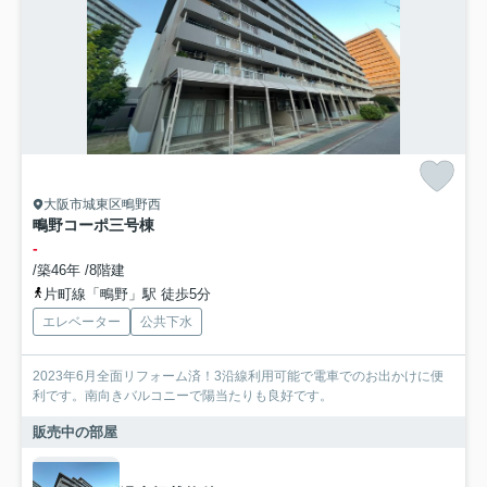
大阪市城東区鴫野西
鴫野コーポ三号棟
-
/築46年 /8階建
片町線「鴫野」駅 徒歩5分
エレベーター
公共下水
2023年6月全面リフォーム済！3沿線利用可能で電車でのお出かけに便
利です。南向きバルコニーで陽当たりも良好です。
販売中の部屋