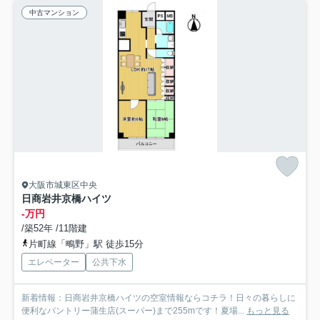
中古マンション
大阪市城東区中央
日商岩井京橋ハイツ
-万円
/築52年 /11階建
片町線「鴫野」駅 徒歩15分
エレベーター
公共下水
新着情報：日商岩井京橋ハイツの空室情報ならコチラ！日々の暮らしに
便利なパントリー蒲生店(スーパー)まで255mです！夏場...
もっと見る