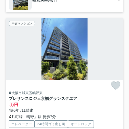
中古マンション
大阪市城東区鴫野東
プレサンスロジェ京橋グランスクエア
-万円
/築6年 /11階建
片町線「鴫野」駅 徒歩7分
エレベーター
24時間ゴミ出し可
オートロック