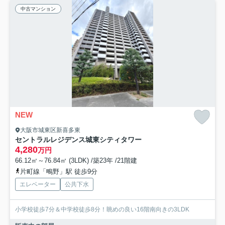
中古マンション
NEW
大阪市城東区新喜多東
セントラルレジデンス城東シティタワー
4,280
万円
66.12㎡～76.84㎡ (3LDK) /築23年 /21階建
片町線「鴫野」駅 徒歩9分
エレベーター
公共下水
小学校徒歩7分＆中学校徒歩8分！眺めの良い16階南向きの3LDK