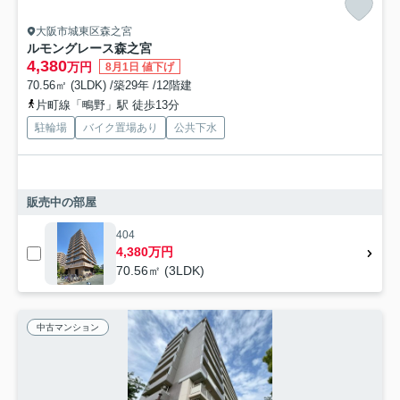
大阪市城東区森之宮
ルモングレース森之宮
4,380
万円
8月1日 値下げ
70.56㎡ (3LDK) /築29年 /12階建
片町線「鴫野」駅 徒歩13分
駐輪場
バイク置場あり
公共下水
販売中の部屋
404
4,380万円
70.56㎡ (3LDK)
中古マンション