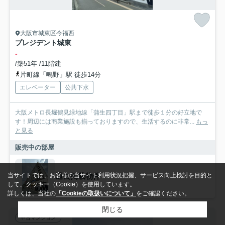
大阪市城東区今福西
プレジデント城東
-
/築51年 /11階建
片町線「鴫野」駅 徒歩14分
エレベーター
公共下水
大阪メトロ長堀鶴見緑地線「蒲生四丁目」駅まで徒歩１分の好立地で
す！周辺には商業施設も揃っておりますので、生活するのに非常...
もっ
と見る
販売中の部屋
過去掲載物件
当サイトでは、お客様の当サイト利用状況把握、サービス向上検討を目的と
して、クッキー（Cookie）を使用しています。
詳しくは、当社の
「Cookieの取扱いについて」
をご確認ください。
閉じる
中古マンション