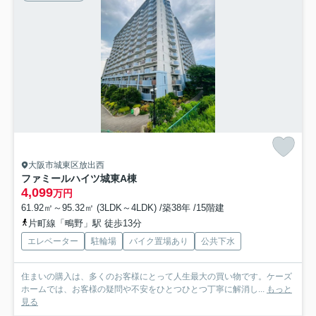
大阪市城東区放出西
ファミールハイツ城東A棟
4,099
万円
61.92㎡～95.32㎡ (3LDK～4LDK) /築38年 /15階建
片町線「鴫野」駅 徒歩13分
エレベーター
駐輪場
バイク置場あり
公共下水
住まいの購入は、多くのお客様にとって人生最大の買い物です。ケーズ
ホームでは、お客様の疑問や不安をひとつひとつ丁寧に解消し...
もっと
見る