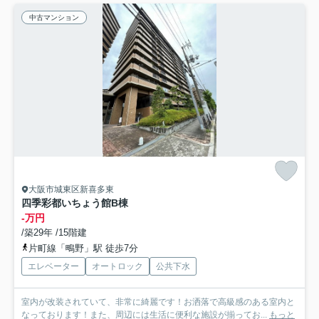
中古マンション
大阪市城東区新喜多東
四季彩都いちょう館B棟
-万円
/築29年 /15階建
片町線「鴫野」駅 徒歩7分
エレベーター
オートロック
公共下水
室内が改装されていて、非常に綺麗です！お洒落で高級感のある室内と
なっております！また、周辺には生活に便利な施設が揃ってお...
もっと