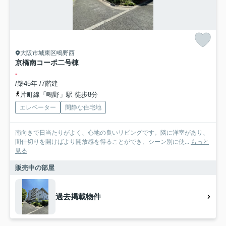
大阪市城東区鴫野西
京橋南コーポ二号棟
-
/築45年 /7階建
片町線「鴫野」駅 徒歩8分
エレベーター
閑静な住宅地
南向きで日当たりがよく、心地の良いリビングです。隣に洋室があり、
間仕切りを開けばより開放感を得ることができ、シーン別に使...
もっと
見る
販売中の部屋
過去掲載物件