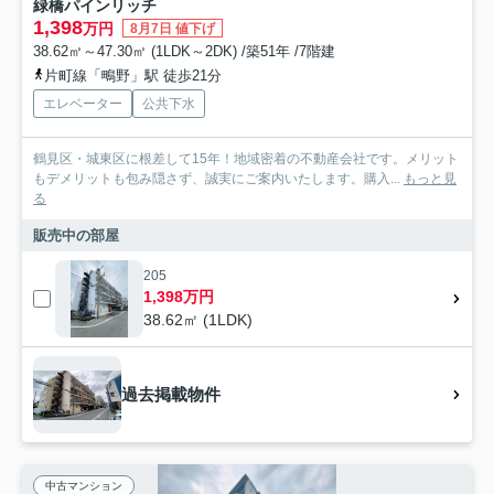
緑橋パインリッチ
1,398
万円
8月7日 値下げ
38.62㎡～47.30㎡ (1LDK～2DK) /築51年 /7階建
片町線「鴫野」駅 徒歩21分
エレベーター
公共下水
鶴見区・城東区に根差して15年！地域密着の不動産会社です。メリット
もデメリットも包み隠さず、誠実にご案内いたします。購入...
もっと見
る
販売中の部屋
205
1,398万円
38.62㎡ (1LDK)
過去掲載物件
中古マンション