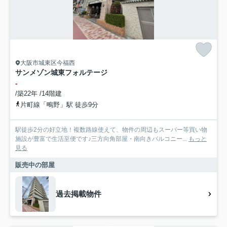
大阪市城東区今福西
サンメゾン城東フォルテージ
-
/築22年 /14階建
片町線「鴫野」駅 徒歩9分
駅徒歩2分の好立地！複数路線使えて、物件の周辺もスーパー等買い物
施設が豊富で生活至便です♪三方向角部屋・南向きバルコニー...
もっと
見る
販売中の部屋
過去掲載物件