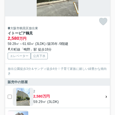
大阪市鶴見区放出東
イトーピア鶴見
2,580
万円
59.29㎡～61.60㎡ (3LDK) /築35年 /9階建
片町線「鴫野」駅 徒歩18分
エレベーター
公共下水
放出公園徒歩3分＆サンディ徒歩4分！子育て家族に嬉しい緑豊かな南向
き
販売中の部屋
2
2,580万円
59.29㎡ (3LDK)