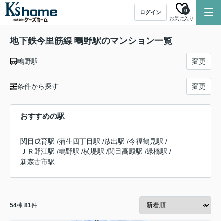
0
ログイン
お気に入り
地下鉄今里筋線 鴫野駅のマンション一覧
鴫野駅
変更
条件から探す
変更
おすすめの駅
関目成育駅
/
蒲生四丁目駅
/
放出駅
/
今福鶴見駅
/
ＪＲ野江駅
/
鴫野駅
/
横堤駅
/
関目高殿駅
/
緑橋駅
/
新森古市駅
54
棟
81
件