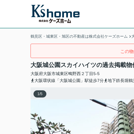
鶴見区・城東区・旭区の不動産は株式会社ケーズホーム
この物
大阪城公園スカイハイツの過去掲載物
大阪府
大阪市城東区
鴫野西
２丁目5-5
大阪環状線「大阪城公園」駅徒歩7分
地下鉄長堀鶴
1
/
5