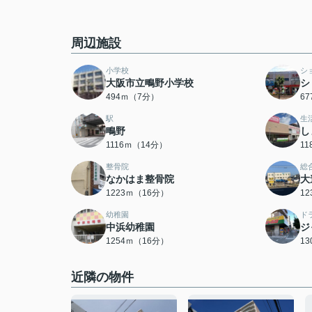
周辺施設
小学校
シ
大阪市立鴫野小学校
シ
494ｍ（7分）
6
駅
生
鴫野
し
1116ｍ（14分）
1
整骨院
総
なかはま整骨院
大
1223ｍ（16分）
1
幼稚園
ド
中浜幼稚園
ジ
1254ｍ（16分）
1
近隣の物件