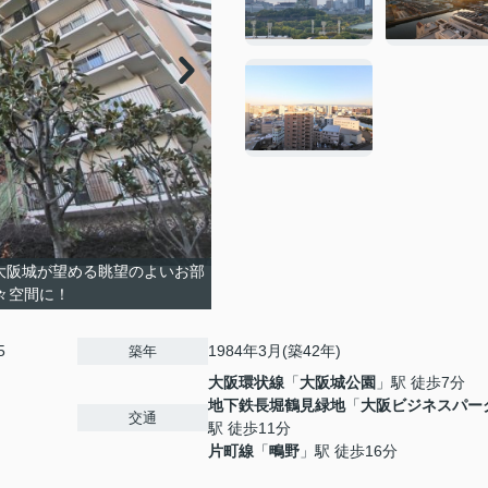
！大阪城が望める眺望のよいお部
広々空間に！
5
1984年3月(築42年)
築年
大阪環状線
「
大阪城公園
」駅 徒歩7分
地下鉄長堀鶴見緑地
「
大阪ビジネスパー
交通
駅 徒歩11分
片町線
「
鴫野
」駅 徒歩16分