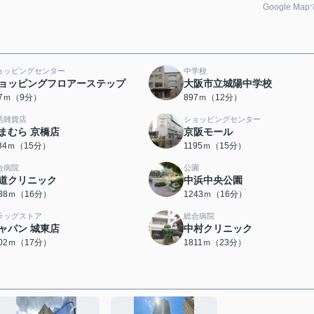
Google Ma
ョッピングセンター
中学校
ョッピングフロアーステップ
大阪市立城陽中学校
77ｍ（9分）
897ｍ（12分）
活雑貨店
ショッピングセンター
まむら 京橋店
京阪モール
184ｍ（15分）
1195ｍ（15分）
合病院
公園
道クリニック
中浜中央公園
238ｍ（16分）
1243ｍ（16分）
ラッグストア
総合病院
ャパン 城東店
中村クリニック
302ｍ（17分）
1811ｍ（23分）