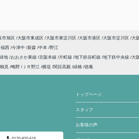
阪市旭区
大阪市東成区
大阪市東淀川区
大阪市港区
大阪市淀川区
大
今福西
今津中
新森
中本
野江
見緑地
おおさか東線
京阪本線
片町線
地下鉄谷町線
地下鉄中央線
大
鶴見
鴫野
ＪＲ野江
横堤
関目高殿
緑橋
徳庵
トップページ
スタッフ
お客様の声
0120-920-616