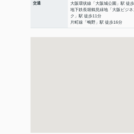
交通
大阪環状線
「
大阪城公園
」駅 徒歩
地下鉄長堀鶴見緑地
「
大阪ビジネ
ク
」駅 徒歩11分
片町線
「
鴫野
」駅 徒歩16分