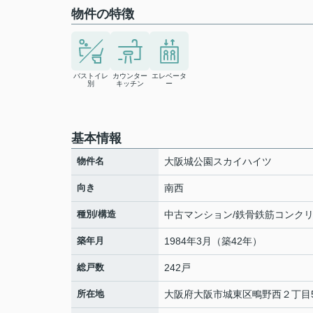
物件の特徴
バストイレ
カウンター
エレベータ
別
キッチン
ー
基本情報
物件名
大阪城公園スカイハイツ
向き
南西
種別/構造
中古マンション/鉄骨鉄筋コンク
築年月
1984年3月（築42年）
総戸数
242戸
所在地
大阪府
大阪市城東区
鴫野西
２丁目5