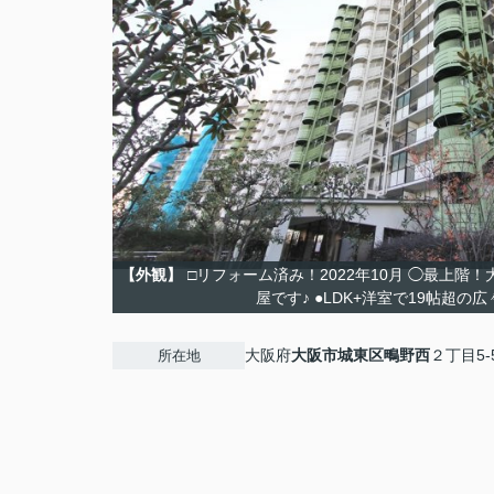
【外観】
□リフォーム済み！2022年10月 ◯最上階
屋です♪ ●LDK+洋室で19帖超の
大阪府
大阪市城東区
鴫野西
２丁目5-
所在地