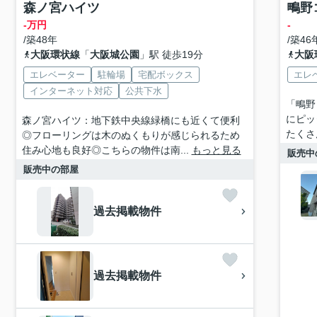
森ノ宮ハイツ
鴫野
-万円
-
/築48年
/築46
大阪環状線
「
大阪城公園
」駅 徒歩19分
大阪
エレベーター
駐輪場
宅配ボックス
エレ
インターネット対応
公共下水
「鴫野
にピッ
森ノ宮ハイツ：地下鉄中央線緑橋にも近くて便利
たくさ
◎フローリングは木のぬくもりが感じられるため
住み心地も良好◎こちらの物件は南...
もっと見る
販売中
販売中の部屋
過去掲載物件
過去掲載物件