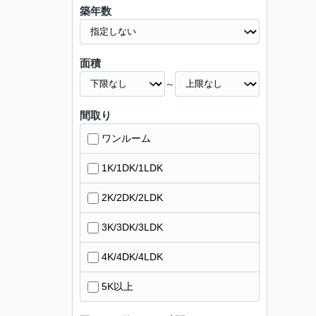
築年数
面積
～
間取り
ワンルーム
1K/1DK/1LDK
2K/2DK/2LDK
3K/3DK/3LDK
4K/4DK/4LDK
5K以上