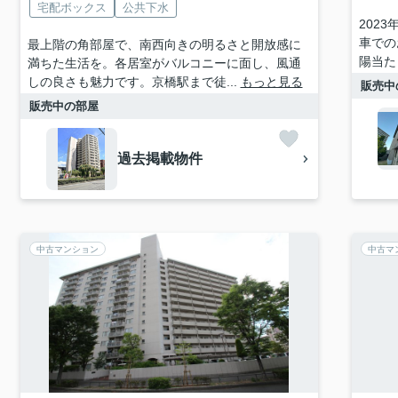
宅配ボックス
公共下水
202
車での
最上階の角部屋で、南西向きの明るさと開放感に
陽当た
満ちた生活を。各居室がバルコニーに面し、風通
しの良さも魅力です。京橋駅まで徒...
もっと見る
販売中
販売中の部屋
過去掲載物件
中古マンション
中古マ