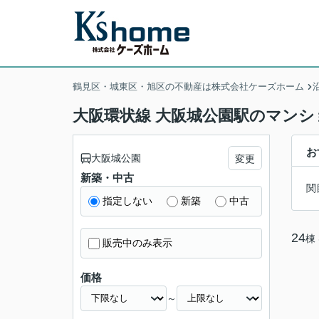
鶴見区・城東区・旭区の不動産は株式会社ケーズホーム
大阪環状線 大阪城公園駅のマンシ
お
大阪城公園
変更
新築・中古
関
指定しない
新築
中古
24
棟
販売中のみ表示
価格
～