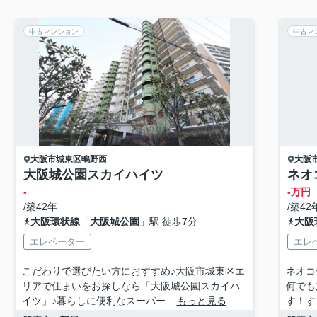
中古マンション
中古マ
大阪市城東区
鴫野西
大阪
大阪城公園スカイハイツ
ネオ
-
-万円
/築42年
/築42
大阪環状線
「
大阪城公園
」駅 徒歩7分
大阪
エレベーター
エレ
こだわりで選びたい方におすすめ♪大阪市城東区エ
ネオコ
リアで住まいをお探しなら「大阪城公園スカイハ
何でも
イツ」♪暮らしに便利なスーパー...
もっと見る
す！す