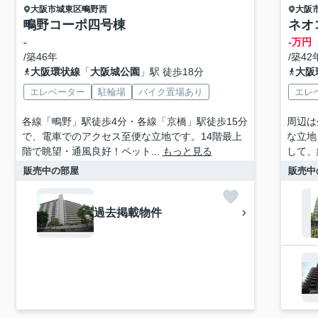
大阪市城東区
鴫野西
大阪
鴫野コーポ四号棟
ネオ
-
-万円
/築46年
/築42
大阪環状線
「
大阪城公園
」駅 徒歩18分
大阪
エレベーター
駐輪場
バイク置場あり
エレ
各線「鴫野」駅徒歩4分・各線「京橋」駅徒歩15分
周辺は
で、電車でのアクセス至便な立地です。14階最上
な立地
階で眺望・通風良好！ペット...
もっと見る
して、
販売中の部屋
販売中
過去掲載物件