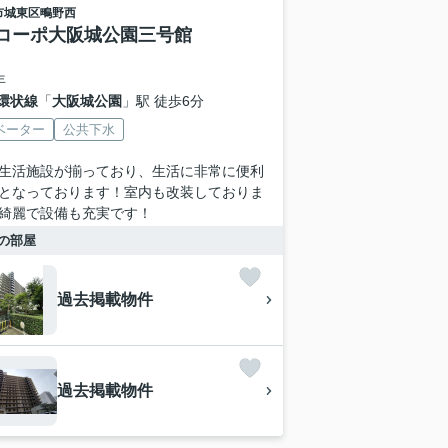
市城東区
鴫野西
コーポ大阪城公園三号館
年
環状線
「
大阪城公園
」駅 徒歩6分
ベーター
公共下水
生活施設が揃っており、生活に非常に便利
となっております！室内も改装しておりま
綺麗で設備も充実です！
の部屋
過去掲載物件
過去掲載物件