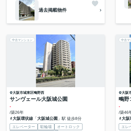
過去掲載物件
中古マンション
中古マ
大阪市城東区
鴫野西
大阪
サンヴェール大阪城公園
鴫野
-
-
/築26年
/築46
大阪環状線
「
大阪城公園
」駅 徒歩8分
大阪
エレベーター
駐輪場
オートロック
エレ