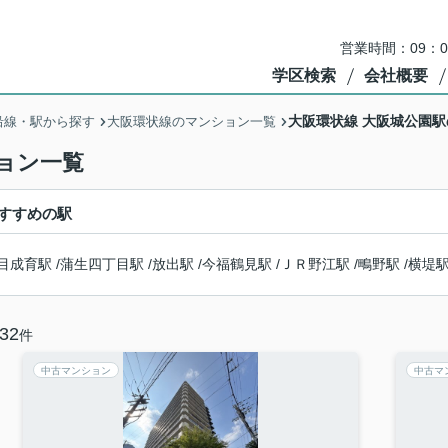
営業時間：09：
学区検索
会社概要
大阪環状線 大阪城公園
沿線・駅から探す
大阪環状線のマンション一覧
ョン一覧
すすめの駅
目成育駅
/
蒲生四丁目駅
/
放出駅
/
今福鶴見駅
/
ＪＲ野江駅
/
鴫野駅
/
横堤
32
件
中古マンション
中古マ