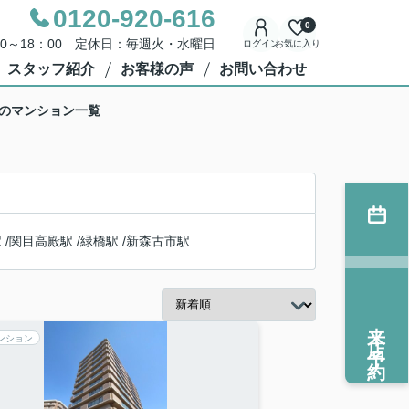
0120-920-616
0
00～18：00 定休日：毎週火・水曜日
ログイン
お気に入り
スタッフ紹介
お客様の声
お問い合わせ
駅のマンション一覧
駅
/
関目高殿駅
/
緑橋駅
/
新森古市駅
来店予約
ンション