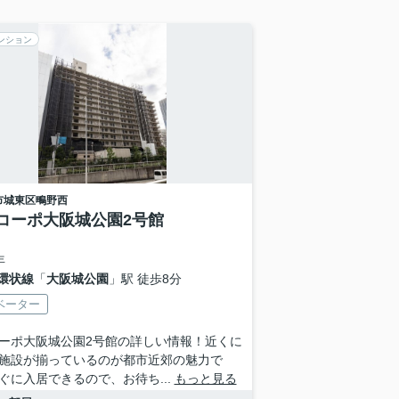
ンション
市城東区
鴫野西
コーポ大阪城公園2号館
年
環状線
「
大阪城公園
」駅 徒歩8分
ベーター
ーポ大阪城公園2号館の詳しい情報！近くに
施設が揃っているのが都市近郊の魅力で
ぐに入居できるので、お待ち...
もっと見る