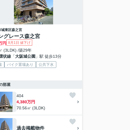
市城東区
森之宮
ングレース森之宮
8月1日 値下げ
万円
㎡ (3LDK) /築29年
環状線
「
大阪城公園
」駅 徒歩13分
場
バイク置場あり
公共下水
の部屋
404
4,380万円
70.56㎡ (3LDK)
過去掲載物件