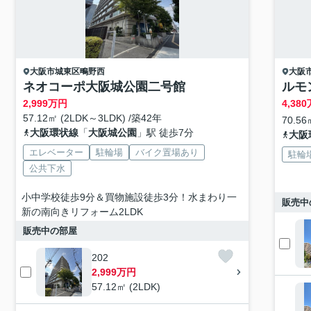
大阪市城東区
鴫野西
大阪
ネオコーポ大阪城公園二号館
ルモ
2,999
万円
4,380
57.12㎡ (2LDK～3LDK) /築42年
70.56
大阪環状線
「
大阪城公園
」駅 徒歩7分
大阪
エレベーター
駐輪場
バイク置場あり
駐輪
公共下水
小中学校徒歩9分＆買物施設徒歩3分！水まわり一
販売中
新の南向きリフォーム2LDK
販売中の部屋
202
2,999万円
57.12㎡ (2LDK)