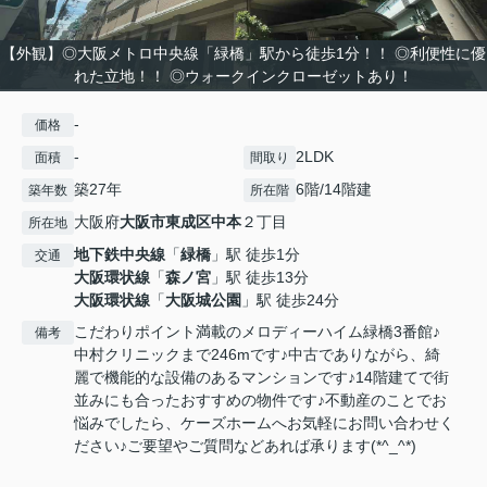
【外観】◎大阪メトロ中央線「緑橋」駅から徒歩1分！！ ◎利便性に優
れた立地！！ ◎ウォークインクローゼットあり！
-
価格
-
2LDK
面積
間取り
築27年
6階/14階建
築年数
所在階
大阪府
大阪市東成区
中本
２丁目
所在地
地下鉄中央線
「
緑橋
」駅 徒歩1分
交通
大阪環状線
「
森ノ宮
」駅 徒歩13分
大阪環状線
「
大阪城公園
」駅 徒歩24分
こだわりポイント満載のメロディーハイム緑橋3番館♪
備考
中村クリニックまで246mです♪中古でありながら、綺
麗で機能的な設備のあるマンションです♪14階建てで街
並みにも合ったおすすめの物件です♪不動産のことでお
悩みでしたら、ケーズホームへお気軽にお問い合わせく
ださい♪ご要望やご質問などあれば承ります(*^_^*)