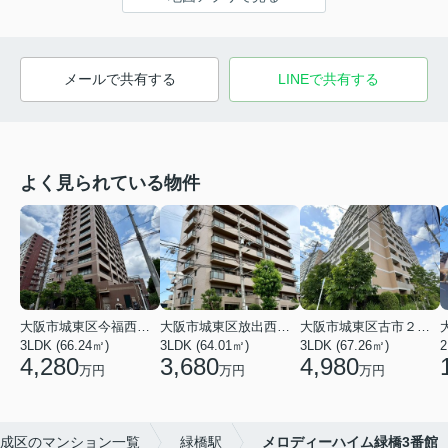
メールで共有する
LINEで共有する
よく見られている物件
大阪市城東区今福西６丁目
大阪市城東区放出西１丁目
大阪市城東区古市２丁目
3LDK (66.24㎡)
3LDK (64.01㎡)
3LDK (67.26㎡)
2
4,280
3,680
4,980
万円
万円
万円
成区のマンション一覧
緑橋駅
メロディーハイム緑橋3番館