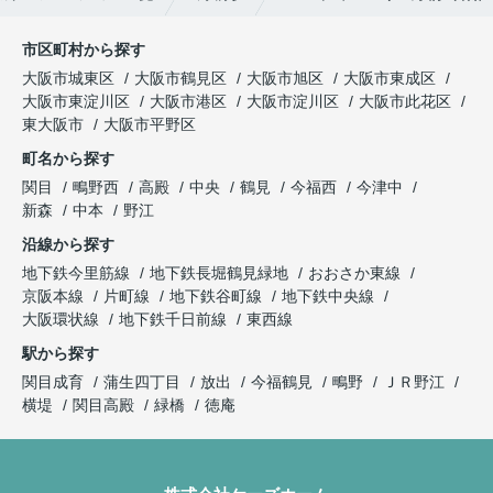
市区町村から探す
大阪市城東区
大阪市鶴見区
大阪市旭区
大阪市東成区
大阪市東淀川区
大阪市港区
大阪市淀川区
大阪市此花区
東大阪市
大阪市平野区
町名から探す
関目
鴫野西
高殿
中央
鶴見
今福西
今津中
新森
中本
野江
沿線から探す
地下鉄今里筋線
地下鉄長堀鶴見緑地
おおさか東線
京阪本線
片町線
地下鉄谷町線
地下鉄中央線
大阪環状線
地下鉄千日前線
東西線
駅から探す
関目成育
蒲生四丁目
放出
今福鶴見
鴫野
ＪＲ野江
横堤
関目高殿
緑橋
徳庵