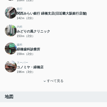
109ｍ（2分）
銀行
関西みらい銀行 緑橋支店(旧近畿大阪銀行店舗)
142ｍ（2分）
内科
みどりの風クリニック
153ｍ（2分）
歯科
緑橋歯科診療所
159ｍ（2分）
スーパー
コノミヤ・緑橋店
196ｍ（3分）
すべて見る
地図