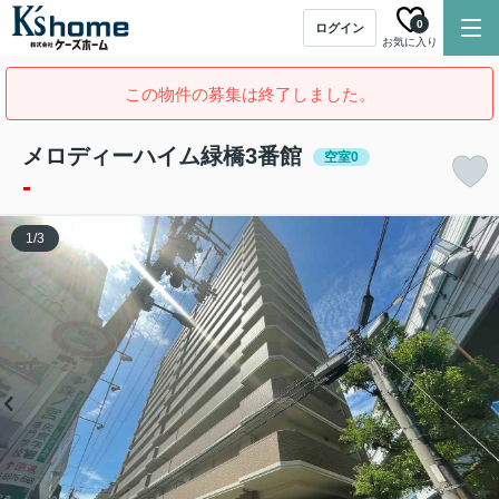
0
ログイン
お気に入り
この物件の募集は終了しました。
メロディーハイム緑橋3番館
空室0
-
1
/
3