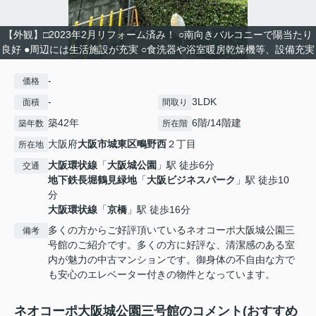
【外観】□2023年2月リフォーム済み！ ○南向きバルコニーで陽当たり
良好 ●周辺には生活施設が充実 ○食洗器や浴室暖房乾燥機等、設備充実
-
価格
-
3LDK
面積
間取り
築42年
6階/14階建
築年数
所在階
大阪府
大阪市城東区
鴫野西
２丁目
所在地
大阪環状線
「
大阪城公園
」駅 徒歩6分
交通
地下鉄長堀鶴見緑地
「
大阪ビジネスパーク
」駅 徒歩10
分
大阪環状線
「
京橋
」駅 徒歩16分
多くの方からご好評頂いているネオコーポ大阪城公園三
備考
号館のご紹介です。多くの方に好評な、清潔感のある室
内が魅力の中古マンションです。御身体の不自由な方で
も安心のエレベーター付きの物件となっています。
ネオコーポ大阪城公園三号館のコメント(おすすめ