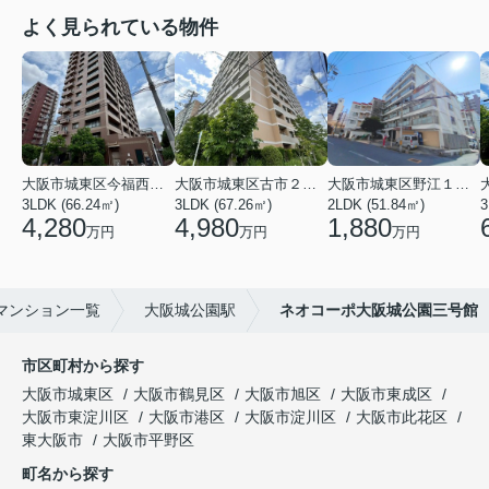
よく見られている物件
大阪市城東区今福西６丁目
大阪市城東区古市２丁目
大阪市城東区野江１丁目
3LDK (66.24㎡)
3LDK (67.26㎡)
2LDK (51.84㎡)
3
4,280
4,980
1,880
万円
万円
万円
マンション一覧
大阪城公園駅
ネオコーポ大阪城公園三号館
市区町村から探す
大阪市城東区
大阪市鶴見区
大阪市旭区
大阪市東成区
大阪市東淀川区
大阪市港区
大阪市淀川区
大阪市此花区
東大阪市
大阪市平野区
町名から探す