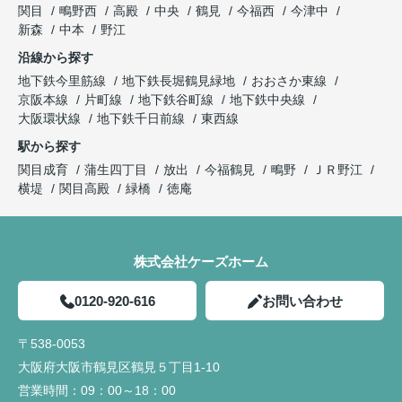
関目
鴫野西
高殿
中央
鶴見
今福西
今津中
新森
中本
野江
沿線から探す
地下鉄今里筋線
地下鉄長堀鶴見緑地
おおさか東線
京阪本線
片町線
地下鉄谷町線
地下鉄中央線
大阪環状線
地下鉄千日前線
東西線
駅から探す
関目成育
蒲生四丁目
放出
今福鶴見
鴫野
ＪＲ野江
横堤
関目高殿
緑橋
徳庵
株式会社ケーズホーム
0120-920-616
お問い合わせ
〒538-0053
大阪府大阪市鶴見区鶴見５丁目1-10
営業時間：
09：00～18：00