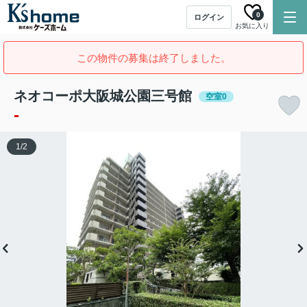
0
ログイン
お気に入り
この物件の募集は終了しました。
ネオコーポ大阪城公園三号館
空室0
-
1
/
2