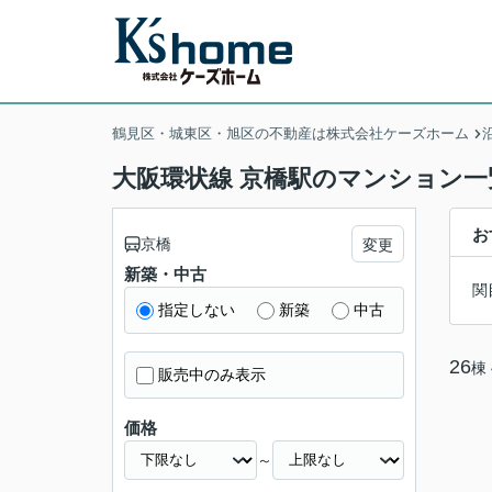
鶴見区・城東区・旭区の不動産は株式会社ケーズホーム
大阪環状線 京橋駅のマンション一
お
京橋
変更
新築・中古
関
指定しない
新築
中古
26
棟
販売中のみ表示
価格
～