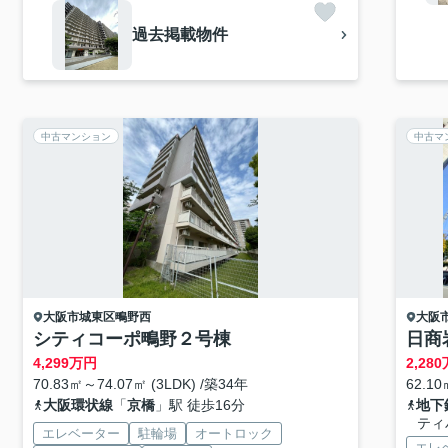
過去掲載物件
中古マンション
中古マ
大阪市城東区
鴫野西
大阪
シティコーポ鴫野２号棟
日商
4,299
万円
2,280
70.83㎡～74.07㎡ (3LDK) /築34年
62.10
大阪環状線
「
京橋
」駅 徒歩16分
地下
ティ
エレベーター
駐輪場
オートロック
エレ