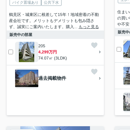
バイク置場あり
公共下水
住まい
鶴見区・城東区に根差して15年！地域密着の不動
の買い
産会社です。メリットもデメリットも包み隠さ
や不安
ず、誠実にご案内いたします。購入...
もっと見る
販売中
販売中の部屋
205
4,299万円
74.07㎡ (3LDK)
過去掲載物件