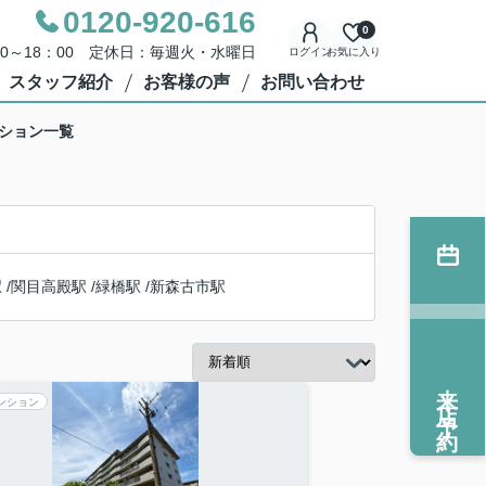
0120-920-616
0
00～18：00 定休日：毎週火・水曜日
ログイン
お気に入り
スタッフ紹介
お客様の声
お問い合わせ
ンション一覧
駅
/
関目高殿駅
/
緑橋駅
/
新森古市駅
来店予約
ンション