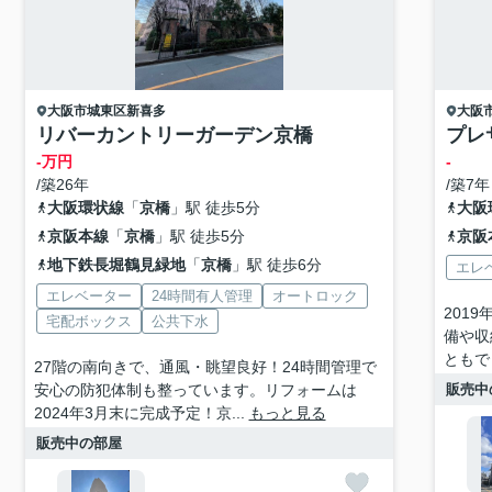
大阪市城東区
新喜多
大阪
リバーカントリーガーデン京橋
プレ
-万円
-
/築26年
/築7年
大阪環状線
「
京橋
」駅 徒歩5分
大阪
京阪本線
「
京橋
」駅 徒歩5分
京阪
地下鉄長堀鶴見緑地
「
京橋
」駅 徒歩6分
エレ
エレベーター
24時間有人管理
オートロック
201
宅配ボックス
公共下水
備や収
ともで
27階の南向きで、通風・眺望良好！24時間管理で
安心の防犯体制も整っています。リフォームは
販売中
2024年3月末に完成予定！京...
もっと見る
販売中の部屋