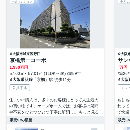
中古マンション
中古マ
大阪市城東区
野江
大阪
京橋第一コーポ
サン
1,980
万円
-万円
57.00㎡～57.01㎡ (1LDK～3K) /築59年
/築26
大阪環状線
「
京橋
」駅 徒歩11分
大阪
公共下水
エレ
住まいの購入は、多くのお客様にとって人生最大
もしも
の買い物です。ケーズホームでは、お客様の疑問
わって
や不安をひとつひとつ丁寧に解消し...
もっと見る
で快適
販売中の部屋
販売中