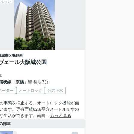
ンション
市城東区
鴫野西
ヴェール大阪城公園
年
環状線
「
京橋
」駅 徒歩7分
ベーター
オートロック
公共下水
の事態を抑止する、オートロック機能が備
います。専有面積62.6平方メートルですの
な生活ができます。南向...
もっと見る
の部屋