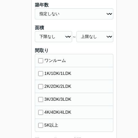
築年数
面積
～
間取り
ワンルーム
1K/1DK/1LDK
2K/2DK/2LDK
3K/3DK/3LDK
4K/4DK/4LDK
5K以上