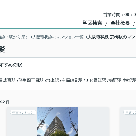
営業時間：09：
学区検索
会社概要
大阪環状線 京橋駅のマ
沿線・駅から探す
大阪環状線のマンション一覧
覧
すすめの駅
目成育駅
/
蒲生四丁目駅
/
放出駅
/
今福鶴見駅
/
ＪＲ野江駅
/
鴫野駅
/
横堤
42
件
中古マンション
中古マ