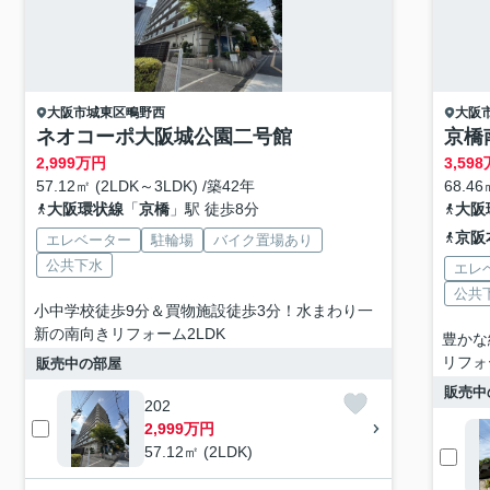
大阪市城東区
鴫野西
大阪
ネオコーポ大阪城公園二号館
京橋
2,999
万円
3,598
57.12㎡ (2LDK～3LDK) /築42年
68.46
大阪環状線
「
京橋
」駅 徒歩8分
大阪
京阪
エレベーター
駐輪場
バイク置場あり
公共下水
エレ
公共
小中学校徒歩9分＆買物施設徒歩3分！水まわり一
新の南向きリフォーム2LDK
豊かな
リフォ
販売中の部屋
販売中
202
2,999万円
57.12㎡ (2LDK)