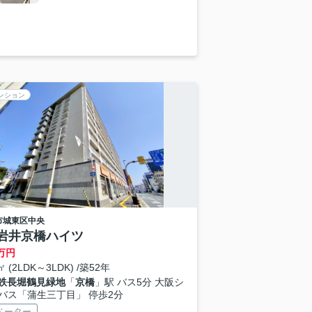
ンション
市城東区
中央
岩井京橋ハイツ
万円
㎡ (2LDK～3LDK) /築52年
鉄長堀鶴見緑地
「
京橋
」駅 バス5分 大阪シ
バス「蒲生三丁目」 停歩2分
ベーター