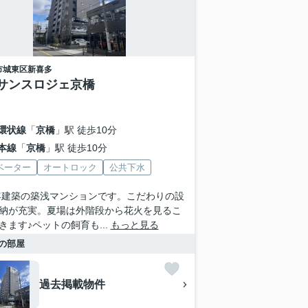
市城東区
新喜多
サンスロジェ京橋
環状線
「
京橋
」駅 徒歩10分
本線
「
京橋
」駅 徒歩10分
ベーター
オートロック
公共下水
9年建築の築浅マンションです。こだわりの設
納が充実。夏場は外階段から花火を見るこ
きます♪ペットの飼育も...
もっと見る
の部屋
過去掲載物件