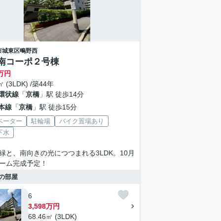
市城東区
鴫野西
南コーポ２号棟
万円
㎡ (3LDK) /築44年
環状線
「
京橋
」駅 徒歩14分
本線
「
京橋
」駅 徒歩15分
ベーター
駐輪場
バイク置場あり
下水
緑と、南向きの光につつまれる3LDK。10月
ーム完成予定！
の部屋
6
3,598万円
68.46㎡ (3LDK)