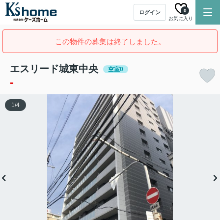
0
ログイン
お気に入り
この物件の募集は終了しました。
エスリード城東中央
空室0
-
1
/
4