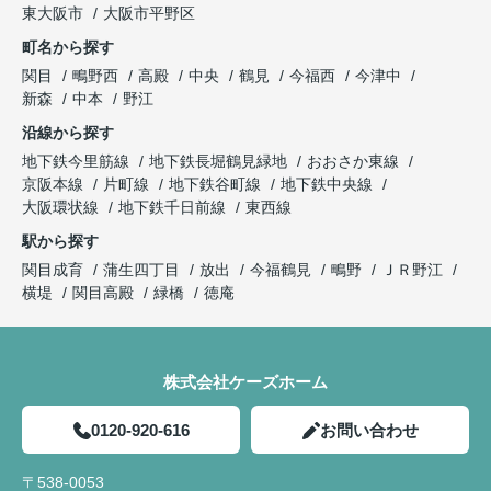
東大阪市
大阪市平野区
町名から探す
関目
鴫野西
高殿
中央
鶴見
今福西
今津中
新森
中本
野江
沿線から探す
地下鉄今里筋線
地下鉄長堀鶴見緑地
おおさか東線
京阪本線
片町線
地下鉄谷町線
地下鉄中央線
大阪環状線
地下鉄千日前線
東西線
駅から探す
関目成育
蒲生四丁目
放出
今福鶴見
鴫野
ＪＲ野江
横堤
関目高殿
緑橋
徳庵
株式会社ケーズホーム
0120-920-616
お問い合わせ
〒538-0053