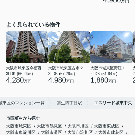
万円
よく見られている物件
大阪市城東区今福西６丁目
大阪市城東区古市２丁目
大阪市城東区野江１丁目
3LDK (66.24㎡)
3LDK (67.26㎡)
2LDK (51.84㎡)
4,280
4,980
1,880
万円
万円
万円
城東区のマンション一覧
蒲生四丁目駅
エスリード城東中央
市区町村から探す
大阪市城東区
大阪市鶴見区
大阪市旭区
大阪市東成区
大阪市東淀川区
大阪市港区
大阪市淀川区
大阪市此花区