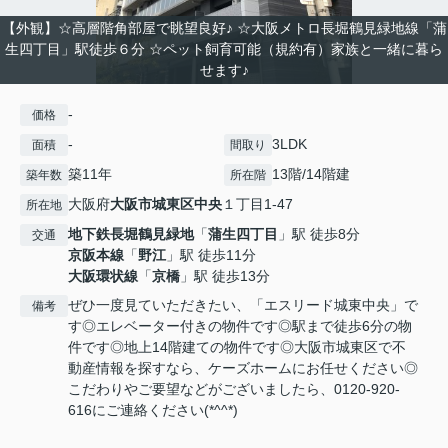
【外観】☆高層階角部屋で眺望良好♪ ☆大阪メトロ長堀鶴見緑地線「蒲
生四丁目」駅徒歩６分 ☆ペット飼育可能（規約有）家族と一緒に暮ら
せます♪
-
価格
-
3LDK
面積
間取り
築11年
13階/14階建
築年数
所在階
大阪府
大阪市城東区
中央
１丁目1-47
所在地
地下鉄長堀鶴見緑地
「
蒲生四丁目
」駅 徒歩8分
交通
京阪本線
「
野江
」駅 徒歩11分
大阪環状線
「
京橋
」駅 徒歩13分
ぜひ一度見ていただきたい、「エスリード城東中央」で
備考
す◎エレベーター付きの物件です◎駅まで徒歩6分の物
件です◎地上14階建ての物件です◎大阪市城東区で不
動産情報を探すなら、ケーズホームにお任せください◎
こだわりやご要望などがございましたら、0120-920-
616にご連絡ください(*^^*)