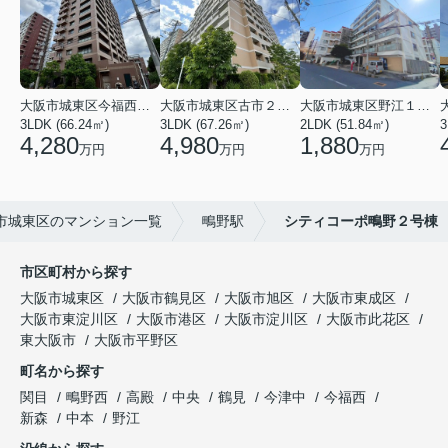
大阪市城東区今福西６丁目
大阪市城東区古市２丁目
大阪市城東区野江１丁目
3LDK (66.24㎡)
3LDK (67.26㎡)
2LDK (51.84㎡)
3
4,280
4,980
1,880
万円
万円
万円
市城東区のマンション一覧
鴫野駅
シティコーポ鴫野２号棟
市区町村から探す
大阪市城東区
大阪市鶴見区
大阪市旭区
大阪市東成区
大阪市東淀川区
大阪市港区
大阪市淀川区
大阪市此花区
東大阪市
大阪市平野区
町名から探す
関目
鴫野西
高殿
中央
鶴見
今津中
今福西
新森
中本
野江