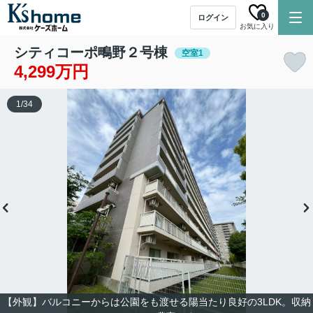
0
ログイン
お気に入り
シティコーポ鴫野２号棟
空室1
4,299万円
1
/
34
【外観】バルコニーからは公園をも渡せる陽当たり良好の3LDK。収納