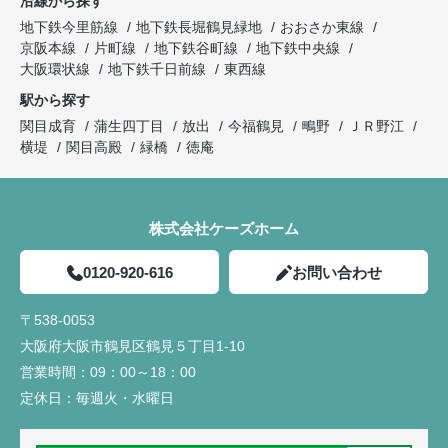
沿線から探す
地下鉄今里筋線
地下鉄長堀鶴見緑地
おおさか東線
京阪本線
片町線
地下鉄谷町線
地下鉄中央線
大阪環状線
地下鉄千日前線
東西線
駅から探す
関目成育
蒲生四丁目
放出
今福鶴見
鴫野
ＪＲ野江
横堤
関目高殿
緑橋
徳庵
株式会社ケーズホーム
0120-920-616
お問い合わせ
〒538-0053
大阪府大阪市鶴見区鶴見５丁目1-10
営業時間：
09：00～18：00
定休日：
毎週火・水曜日