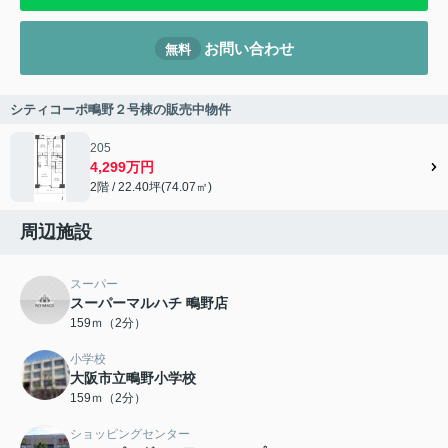
お問い合わせ
無料
シティコーポ鴫野２号棟の販売中物件
205
4,299万円
2階 / 22.40坪(74.07㎡)
周辺施設
スーパー
スーパーマルハチ 鴫野店
159ｍ（2分）
小学校
大阪市立鴫野小学校
159ｍ（2分）
ショッピングセンター