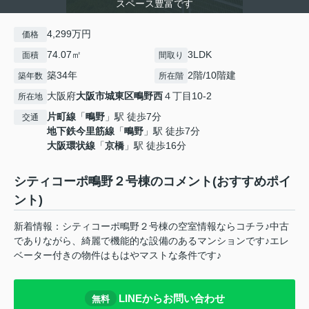
スペース豊富です
4,299万円
価格
74.07㎡
3LDK
面積
間取り
築34年
2階/10階建
築年数
所在階
大阪府
大阪市城東区
鴫野西
４丁目10-2
所在地
片町線
「
鴫野
」駅 徒歩7分
交通
地下鉄今里筋線
「
鴫野
」駅 徒歩7分
大阪環状線
「
京橋
」駅 徒歩16分
シティコーポ鴫野２号棟のコメント(おすすめポイ
ント)
新着情報：シティコーポ鴫野２号棟の空室情報ならコチラ♪中古
でありながら、綺麗で機能的な設備のあるマンションです♪エレ
ベーター付きの物件はもはやマストな条件です♪
LINEからお問い合わせ
無料