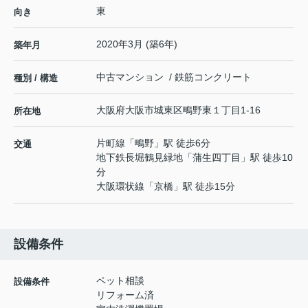
東
向き
2020年3月 (築6年)
築年月
中古マンション / 鉄筋コンクリート
種別 / 構造
大阪府
大阪市城東区
鴫野東
１丁目1-16
所在地
片町線
「
鴫野
」駅 徒歩6分
交通
地下鉄長堀鶴見緑地
「
蒲生四丁目
」駅 徒歩10
分
大阪環状線
「
京橋
」駅 徒歩15分
設備条件
ペット相談
設備条件
リフォーム済