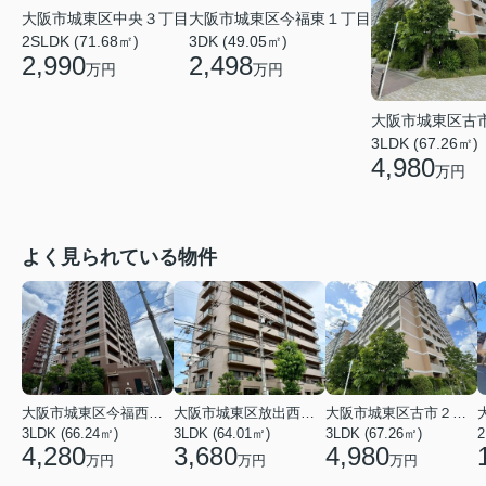
大阪市城東区今福東１丁目
大阪市城東区中央３丁目
3DK (49.05㎡)
2SLDK (71.68㎡)
2,498
2,990
万円
万円
大阪市城東区古
3LDK (67.26㎡)
4,980
万円
よく見られている物件
大阪市城東区今福西６丁目
大阪市城東区放出西１丁目
大阪市城東区古市２丁目
3LDK (66.24㎡)
3LDK (64.01㎡)
3LDK (67.26㎡)
2
4,280
3,680
4,980
万円
万円
万円