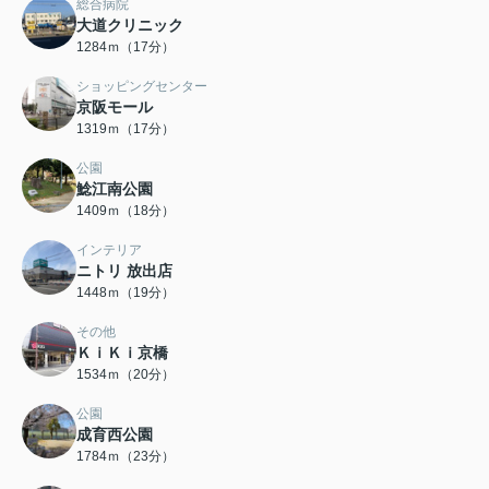
総合病院
大道クリニック
1284ｍ（17分）
ショッピングセンター
京阪モール
1319ｍ（17分）
公園
鯰江南公園
1409ｍ（18分）
インテリア
ニトリ 放出店
1448ｍ（19分）
その他
ＫｉＫｉ京橋
1534ｍ（20分）
公園
成育西公園
1784ｍ（23分）