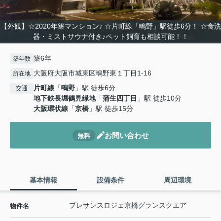
【外観】☆2020年築マンション♪ ☆片町線「鴫野」駅徒歩6分！ ☆食洗
器・ミストサウナ付き♪ペット飼育も相談可能！！
築6年
築年数
大阪府大阪市城東区鴫野東１丁目1-16
所在地
片町線
「
鴫野
」駅 徒歩6分
交通
地下鉄長堀鶴見緑地
「
蒲生四丁目
」駅 徒歩10分
大阪環状線
「
京橋
」駅 徒歩15分
お問い合わせ
無料
基本情報
設備条件
周辺環境
プレサンスロジェ京橋グランスクエア
物件名