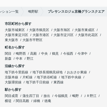
ンション一覧
鴫野駅
プレサンスロジェ京橋グランスクエア
市区町村から探す
大阪市城東区
大阪市鶴見区
大阪市旭区
大阪市東成区
大阪市東淀川区
大阪市港区
大阪市淀川区
大阪市此花区
東大阪市
大阪市平野区
町名から探す
関目
鴫野西
高殿
中央
鶴見
今福西
今津中
新森
中本
野江
沿線から探す
地下鉄今里筋線
地下鉄長堀鶴見緑地
おおさか東線
京阪本線
片町線
地下鉄谷町線
地下鉄中央線
大阪環状線
地下鉄千日前線
東西線
駅から探す
関目成育
蒲生四丁目
放出
今福鶴見
鴫野
ＪＲ野江
横堤
関目高殿
緑橋
徳庵