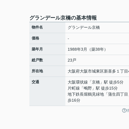
グランデール京橋の基本情報
物件名
グランデール京橋
価格
-
築年月
1988年3月（築38年）
総戸数
23戸
所在地
大阪府
大阪市城東区
新喜多
１丁目4
交通
大阪環状線
「
京橋
」駅 徒歩5分
片町線
「
鴫野
」駅 徒歩15分
地下鉄長堀鶴見緑地
「
蒲生四丁目
歩16分