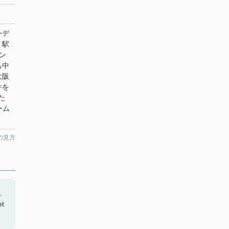
ンデ
、駅
ン
も中
大阪
件を
た
ーム
の見方
れ
t