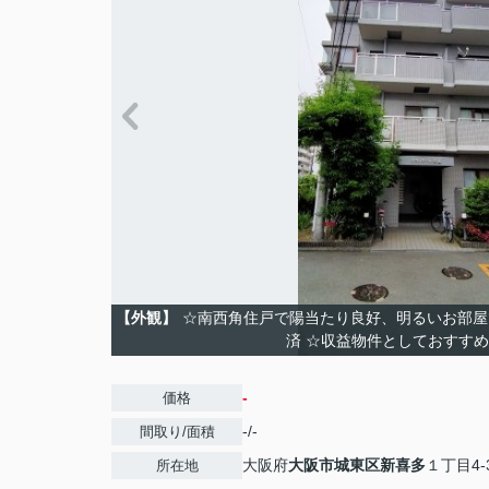
【外観】
☆南西角住戸で陽当たり良好、明るいお部屋です
済 ☆収益物件としておすすめ
-
価格
-/-
間取り/面積
大阪府
大阪市城東区
新喜多
１丁目4-
所在地