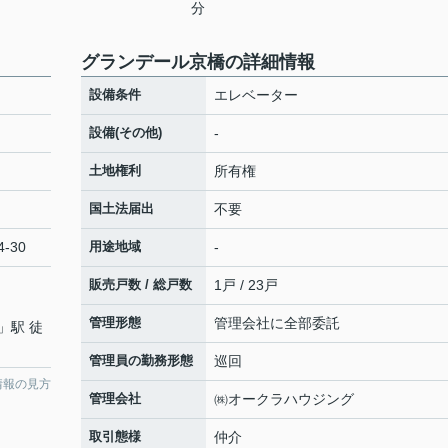
分
グランデール京橋の詳細情報
設備条件
エレベーター
設備(その他)
-
土地権利
所有権
国土法届出
不要
-30
用途地域
-
販売戸数 / 総戸数
1戸 / 23戸
管理形態
管理会社に全部委託
」駅 徒
管理員の勤務形態
巡回
情報の見方
管理会社
㈱オークラハウジング
取引態様
仲介