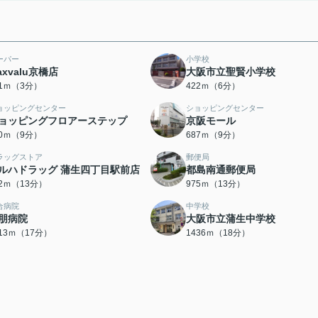
ーパー
小学校
axvalu京橋店
大阪市立聖賢小学校
91ｍ（3分）
422ｍ（6分）
ョッピングセンター
ショッピングセンター
ョッピングフロアーステップ
京阪モール
50ｍ（9分）
687ｍ（9分）
ラッグストア
郵便局
ルハドラッグ 蒲生四丁目駅前店
都島南通郵便局
62ｍ（13分）
975ｍ（13分）
合病院
中学校
朋病院
大阪市立蒲生中学校
313ｍ（17分）
1436ｍ（18分）