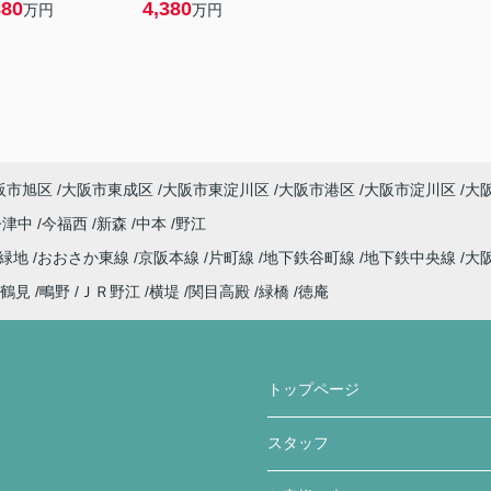
880
4,380
万円
万円
阪市旭区
大阪市東成区
大阪市東淀川区
大阪市港区
大阪市淀川区
大
今津中
今福西
新森
中本
野江
見緑地
おおさか東線
京阪本線
片町線
地下鉄谷町線
地下鉄中央線
大
鶴見
鴫野
ＪＲ野江
横堤
関目高殿
緑橋
徳庵
トップページ
スタッフ