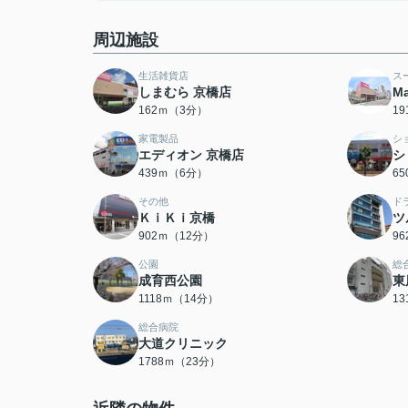
周辺施設
生活雑貨店
ス
しまむら 京橋店
M
162ｍ（3分）
1
家電製品
シ
エディオン 京橋店
シ
439ｍ（6分）
6
その他
ド
ＫｉＫｉ京橋
ツ
902ｍ（12分）
9
公園
総
成育西公園
東
1118ｍ（14分）
1
総合病院
大道クリニック
1788ｍ（23分）