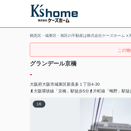
鶴見区・城東区・旭区の不動産は株式会社ケーズホーム
この物
グランデール京橋
-
大阪府
大阪市城東区
新喜多
１丁目4-30
大阪環状線「京橋」駅徒歩5分
片町線「鴫野」駅徒
1
/
6