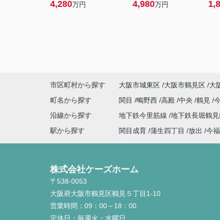
4,280
4,980
1,
万円
万円
市区町村から探す
大阪市城東区
大阪市鶴見区
大
町名から探す
関目
鴫野西
高殿
中央
鶴見
沿線から探す
地下鉄今里筋線
地下鉄長堀鶴
駅から探す
関目成育
蒲生四丁目
放出
今福
株式会社ケーズホーム
〒538-0053
大阪府大阪市鶴見区鶴見５丁目1-10
営業時間：
09：00～18：00
定休日：
毎週火・水曜日