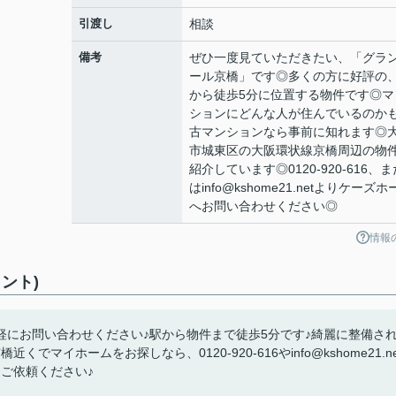
引渡し
相談
備考
ぜひ一度見ていただきたい、「グラ
ール京橋」です◎多くの方に好評の
から徒歩5分に位置する物件です◎マ
ションにどんな人が住んでいるのか
古マンションなら事前に知れます◎
市城東区の大阪環状線京橋周辺の物
紹介しています◎0120-920-616、ま
はinfo@kshome21.netよりケーズホ
へお問い合わせください◎
情報
ント)
にお問い合わせください♪駅から物件まで徒歩5分です♪綺麗に整備さ
イホームをお探しなら、0120-920-616やinfo@kshome21.ne
ご依頼ください♪