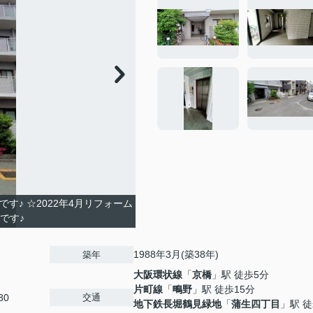
♪ ☆2022年4月リフォーム
です♪
1988年3月(築38年)
築年
大阪環状線
「
京橋
」駅 徒歩5分
片町線
「
鴫野
」駅 徒歩15分
交通
30
地下鉄長堀鶴見緑地
「
蒲生四丁目
」駅 徒