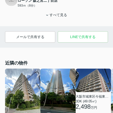
ローソン 森之宮二丁目店
593ｍ（8分）
すべて見る
メールで共有する
LINEで共有する
近隣の物件
大阪市城東区今福東１丁目
3DK (49.05㎡)
2,498
万円