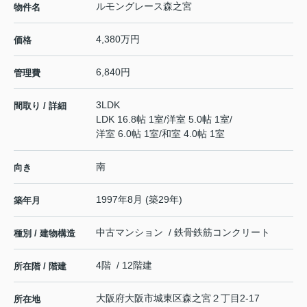
ルモングレース森之宮
物件名
4,380万円
価格
6,840円
管理費
3LDK
間取り / 詳細
LDK 16.8帖 1室
/
洋室 5.0帖 1室
/
洋室 6.0帖 1室
/
和室 4.0帖 1室
南
向き
1997年8月 (築29年)
築年月
中古マンション / 鉄骨鉄筋コンクリート
種別 / 建物構造
4階 / 12階建
所在階 / 階建
大阪府
大阪市城東区
森之宮
２丁目2-17
所在地