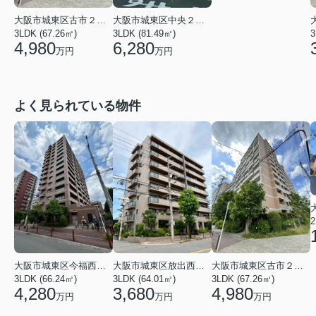
大阪市城東区中央２丁目
大阪市城東区古市２丁目
3LDK (81.49㎡)
3
3LDK (67.26㎡)
6,280
4,980
万円
万円
よく見られている物件
2
大阪市城東区今福西６丁目
大阪市城東区放出西１丁目
大阪市城東区古市２丁目
3LDK (66.24㎡)
3LDK (64.01㎡)
3LDK (67.26㎡)
4,280
3,680
4,980
万円
万円
万円