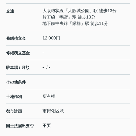
大阪環状線
「
大阪城公園
」駅 徒歩13分
交通
片町線
「
鴫野
」駅 徒歩13分
地下鉄中央線
「
緑橋
」駅 徒歩11分
12,000円
修繕積立金
-
修繕積立基金
- / -
駐車場 / 月額
その他条件
所有権
土地権利
市街化区域
都市計画
不要
国土法届出要否