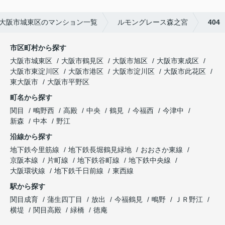
大阪市城東区のマンション一覧
ルモングレース森之宮
404
市区町村から探す
大阪市城東区
大阪市鶴見区
大阪市旭区
大阪市東成区
大阪市東淀川区
大阪市港区
大阪市淀川区
大阪市此花区
東大阪市
大阪市平野区
町名から探す
関目
鴫野西
高殿
中央
鶴見
今福西
今津中
新森
中本
野江
沿線から探す
地下鉄今里筋線
地下鉄長堀鶴見緑地
おおさか東線
京阪本線
片町線
地下鉄谷町線
地下鉄中央線
大阪環状線
地下鉄千日前線
東西線
駅から探す
関目成育
蒲生四丁目
放出
今福鶴見
鴫野
ＪＲ野江
横堤
関目高殿
緑橋
徳庵