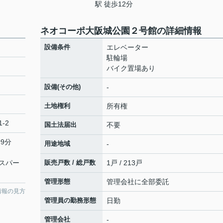
駅 徒歩12分
ネオコーポ大阪城公園２号館の詳細情報
設備条件
エレベーター
駐輪場
バイク置場あり
設備(その他)
-
土地権利
所有権
-2
国土法届出
不要
9分
用途地域
-
スパー
販売戸数 / 総戸数
1戸 / 213戸
管理形態
管理会社に全部委託
情報の見方
管理員の勤務形態
日勤
管理会社
-