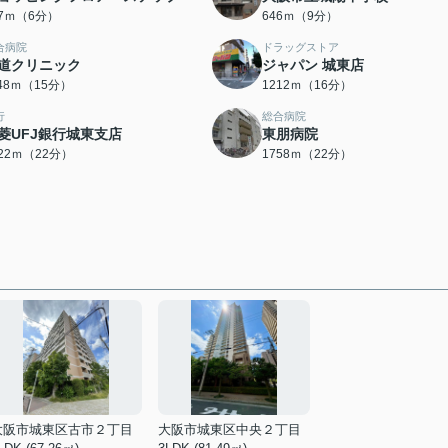
37ｍ（6分）
646ｍ（9分）
合病院
ドラッグストア
道クリニック
ジャパン 城東店
148ｍ（15分）
1212ｍ（16分）
行
総合病院
菱UFJ銀行城東支店
東朋病院
722ｍ（22分）
1758ｍ（22分）
大阪市城東区古市２丁目
大阪市城東区中央２丁目