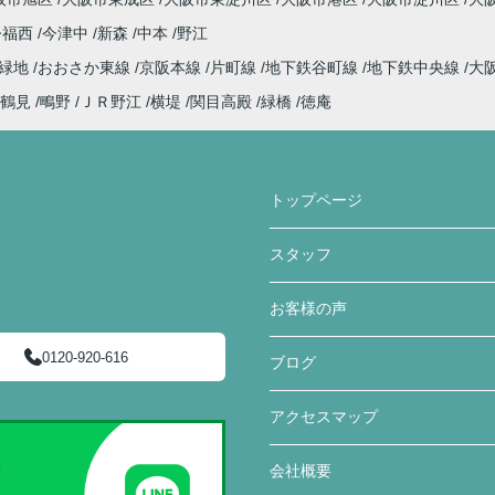
今福西
今津中
新森
中本
野江
見緑地
おおさか東線
京阪本線
片町線
地下鉄谷町線
地下鉄中央線
大
鶴見
鴫野
ＪＲ野江
横堤
関目高殿
緑橋
徳庵
トップページ
スタッフ
お客様の声
0120-920-616
ブログ
アクセスマップ
会社概要