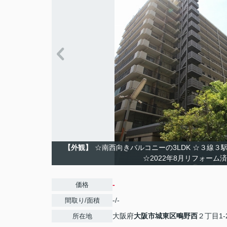
【外観】
☆南西向きバルコニーの3LDK ☆３線
☆2022年8月リフォーム
-
価格
-/-
間取り/面積
大阪府
大阪市城東区
鴫野西
２丁目1-
所在地