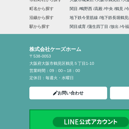
町名から探す
関目
鴫野西
高殿
中央
鶴見
沿線から探す
地下鉄今里筋線
地下鉄長堀鶴
駅から探す
関目成育
蒲生四丁目
放出
今福
株式会社ケーズホーム
〒538-0053
大阪府大阪市鶴見区鶴見５丁目1-10
営業時間：
09：00～18：00
定休日：
毎週火・水曜日
お問い合わせ