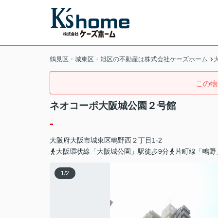
鶴見区・城東区・旭区の不動産は株式会社ケーズホーム
この物
ネオコーポ大阪城公園２号館
-
大阪府
大阪市城東区
鴫野西
２丁目1-2
大阪環状線「大阪城公園」駅徒歩9分
片町線「鴫野
1
/
2