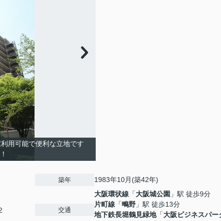
３駅利用可能で便利な立地です
済！
1983年10月(築42年)
築年
大阪環状線
「
大阪城公園
」駅 徒歩9分
片町線
「
鴫野
」駅 徒歩13分
交通
2
地下鉄長堀鶴見緑地
「
大阪ビジネスパー