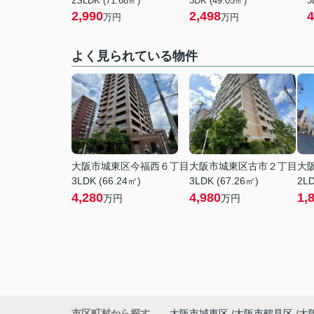
2SLDK (71.68㎡)
3DK (49.05㎡)
3
2,990
2,498
4
万円
万円
よく見られている物件
大阪市城東区今福西６丁目
大阪市城東区古市２丁目
大
3LDK (66.24㎡)
3LDK (67.26㎡)
2LD
4,280
4,980
1,
万円
万円
市区町村から探す
大阪市城東区
大阪市鶴見区
大