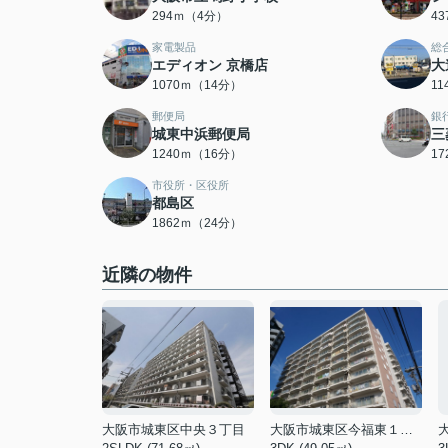
294ｍ（4分）
4
家電製品
総
エディオン 京橋店
大
1070ｍ（14分）
1
郵便局
銀
城東中浜郵便局
三
1240ｍ（16分）
1
市役所・区役所
都島区
1862ｍ（24分）
近隣の物件
大阪市城東区中央３丁目
大阪市城東区今福東１丁目