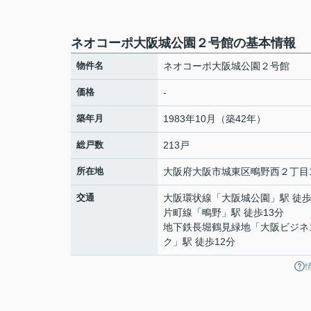
ネオコーポ大阪城公園２号館の基本情報
物件名
ネオコーポ大阪城公園２号館
価格
-
築年月
1983年10月（築42年）
総戸数
213戸
所在地
大阪府
大阪市城東区
鴫野西
２丁目1
交通
大阪環状線
「
大阪城公園
」駅 徒歩
片町線
「
鴫野
」駅 徒歩13分
地下鉄長堀鶴見緑地
「
大阪ビジネ
ク
」駅 徒歩12分