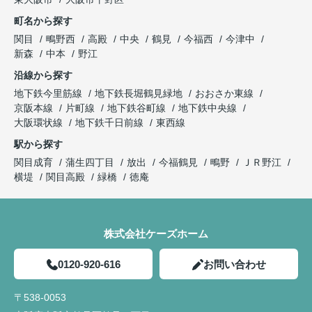
町名から探す
関目
鴫野西
高殿
中央
鶴見
今福西
今津中
新森
中本
野江
沿線から探す
地下鉄今里筋線
地下鉄長堀鶴見緑地
おおさか東線
京阪本線
片町線
地下鉄谷町線
地下鉄中央線
大阪環状線
地下鉄千日前線
東西線
駅から探す
関目成育
蒲生四丁目
放出
今福鶴見
鴫野
ＪＲ野江
横堤
関目高殿
緑橋
徳庵
株式会社ケーズホーム
0120-920-616
お問い合わせ
〒538-0053