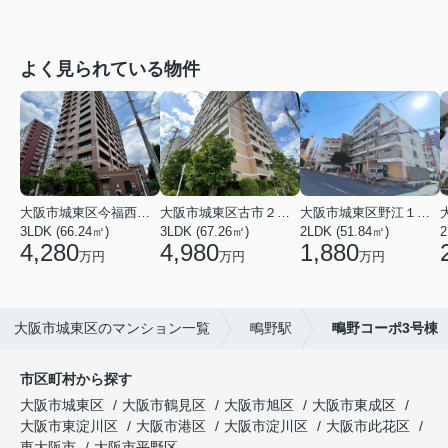
よく見られている物件
大阪市城東区今福西６丁目
大阪市城東区古市２丁目
大阪市城東区野江１丁目
3LDK (66.24㎡)
3LDK (67.26㎡)
2LDK (51.84㎡)
4,280
4,980
1,880
万円
万円
万円
大阪市城東区のマンション一覧
鴫野駅
鴫野コーポ3号棟
市区町村から探す
大阪市城東区
大阪市鶴見区
大阪市旭区
大阪市東成区
大阪市東淀川区
大阪市港区
大阪市淀川区
大阪市此花区
東大阪市
大阪市平野区