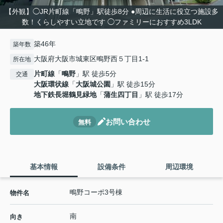
【外観】◯JR片町線「鴫野」駅徒歩8分 ●周辺に生活に役立つ施設多
数！くらしやすい立地です ◯ファミリーにおすすめ3LDK
築46年
築年数
大阪府大阪市城東区鴫野西５丁目1-1
所在地
片町線
「
鴫野
」駅 徒歩5分
交通
大阪環状線
「
大阪城公園
」駅 徒歩15分
地下鉄長堀鶴見緑地
「
蒲生四丁目
」駅 徒歩17分
お問い合わせ
無料
基本情報
設備条件
周辺環境
鴫野コーポ3号棟
物件名
南
向き