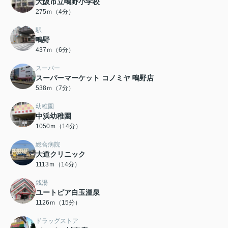
大阪市立鴫野小学校
275ｍ（4分）
駅
鴫野
437ｍ（6分）
スーパー
スーパーマーケット コノミヤ 鴫野店
538ｍ（7分）
幼稚園
中浜幼稚園
1050ｍ（14分）
総合病院
大道クリニック
1113ｍ（14分）
銭湯
ユートピア白玉温泉
1126ｍ（15分）
ドラッグストア