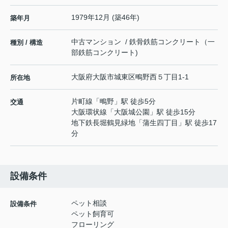
1979年12月 (築46年)
築年月
中古マンション / 鉄骨鉄筋コンクリート（一
種別 / 構造
部鉄筋コンクリート)
大阪府
大阪市城東区
鴫野西
５丁目1-1
所在地
片町線
「
鴫野
」駅 徒歩5分
交通
大阪環状線
「
大阪城公園
」駅 徒歩15分
地下鉄長堀鶴見緑地
「
蒲生四丁目
」駅 徒歩17
分
設備条件
ペット相談
設備条件
ペット飼育可
フローリング