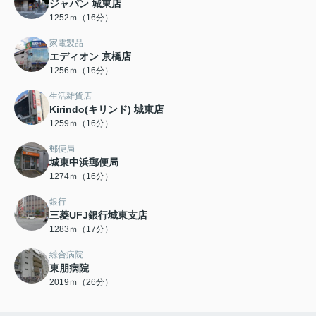
ジャパン 城東店
1252ｍ（16分）
家電製品
エディオン 京橋店
1256ｍ（16分）
生活雑貨店
Kirindo(キリンド) 城東店
1259ｍ（16分）
郵便局
城東中浜郵便局
1274ｍ（16分）
銀行
三菱UFJ銀行城東支店
1283ｍ（17分）
総合病院
東朋病院
2019ｍ（26分）