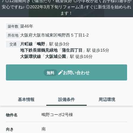
♪ ◎12階南向きで陽当たり・眺望良好 ◎小学校が近くお子様の通学が
安心ですね♪ ◎2022年3月下旬リフォーム済♪すぐに新生活を始められ
ます！
築46年
築年数
大阪府大阪市城東区鴫野西５丁目1-2
所在地
片町線
「
鴫野
」駅 徒歩3分
交通
地下鉄長堀鶴見緑地
「
蒲生四丁目
」駅 徒歩15分
大阪環状線
「
大阪城公園
」駅 徒歩16分
お問い合わせ
無料
基本情報
設備条件
周辺環境
鴫野コーポ2号棟
物件名
南
向き