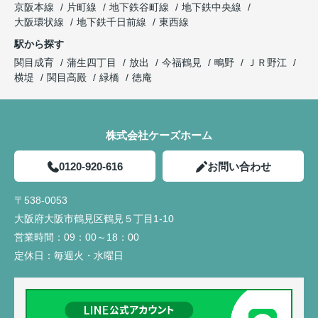
京阪本線
片町線
地下鉄谷町線
地下鉄中央線
大阪環状線
地下鉄千日前線
東西線
駅から探す
関目成育
蒲生四丁目
放出
今福鶴見
鴫野
ＪＲ野江
横堤
関目高殿
緑橋
徳庵
株式会社ケーズホーム
0120-920-616
お問い合わせ
〒538-0053
大阪府大阪市鶴見区鶴見５丁目1-10
営業時間：
09：00～18：00
定休日：
毎週火・水曜日