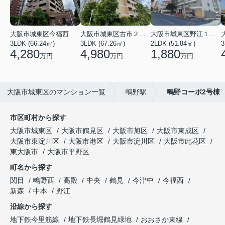
大阪市城東区今福西６丁目
大阪市城東区古市２丁目
大阪市城東区野江１丁目
3LDK (66.24㎡)
3LDK (67.26㎡)
2LDK (51.84㎡)
3
4,280
4,980
1,880
万円
万円
万円
大阪市城東区のマンション一覧
鴫野駅
鴫野コーポ2号棟
市区町村から探す
大阪市城東区
大阪市鶴見区
大阪市旭区
大阪市東成区
大阪市東淀川区
大阪市港区
大阪市淀川区
大阪市此花区
東大阪市
大阪市平野区
町名から探す
関目
鴫野西
高殿
中央
鶴見
今津中
今福西
新森
中本
野江
沿線から探す
地下鉄今里筋線
地下鉄長堀鶴見緑地
おおさか東線