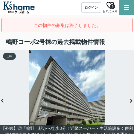
0
ログイン
お気に入り
この物件の募集は終了しました。
鴫野コーポ2号棟の過去掲載物件情報
1
/
4
【外観】◎「鴫野」駅から徒歩3分！近隣スーパー・生活施設多く便利