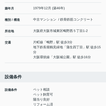
1979年12月 (築46年)
築年月
中古マンション / 鉄骨鉄筋コンクリート
種別 / 構造
大阪府
大阪市城東区
鴫野西
５丁目1-2
所在地
片町線
「
鴫野
」駅 徒歩3分
交通
地下鉄長堀鶴見緑地
「
蒲生四丁目
」駅 徒歩15
分
大阪環状線
「
大阪城公園
」駅 徒歩16分
設備条件
ペット相談
設備条件
ペット飼育可
陽当り良好
リフォーム済