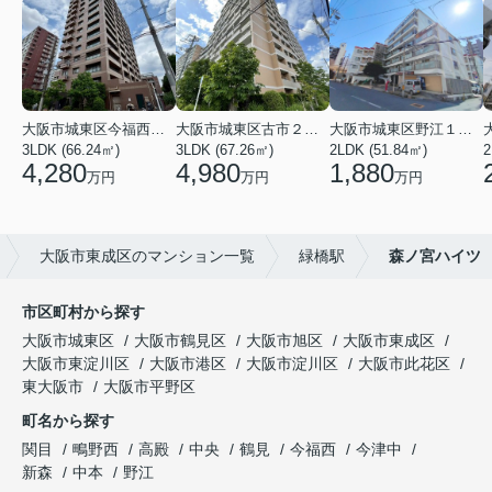
大阪市城東区今福西６丁目
大阪市城東区古市２丁目
大阪市城東区野江１丁目
3LDK (66.24㎡)
3LDK (67.26㎡)
2LDK (51.84㎡)
4,280
4,980
1,880
万円
万円
万円
大阪市東成区のマンション一覧
緑橋駅
森ノ宮ハイツ
市区町村から探す
大阪市城東区
大阪市鶴見区
大阪市旭区
大阪市東成区
大阪市東淀川区
大阪市港区
大阪市淀川区
大阪市此花区
東大阪市
大阪市平野区
町名から探す
関目
鴫野西
高殿
中央
鶴見
今福西
今津中
新森
中本
野江