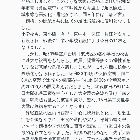
と発展しました。このような大阪市の発展に伴い昭和２
年市電（路面電車）が下味原から今里まで延長開通し、
城東線も高架化・電化がされ、同８年には「森ノ宮」
「鶴橋」の開業と共に区民の足は飛躍的に便利となりま
した。
小学校も、東小橋・今里・東中本・深江・片江と次々に
新設され、戦後の宝栄小学校新設により今日の11校と
なりました。
しかし、昭和9年室戸台風は東成区の各小学校の校舎
に甚大な被害をもたらし、教員、児童等多くの犠牲者を
だすなど悲惨な爪痕を残しましたが、これを機に校舎の
鉄筋化がはられました。昭和20年3月の大阪空襲、同年
6月の空襲では当区の西部を中心に約6400の全焼家屋と
約20700人の罹災者えおだしました。終戦前日の8月14
日大阪砲兵工廠を中心とした大空襲の余波を受け「森ノ
宮」駅周辺も甚大な被害を蒙り、翌8月15日第二次世界
大戦は終結をすることとなりました。
終戦直後の区内は西部を中心に焼野原と化し、耐乏生
活を余儀なくされ、主食の遅配や欠配、停電の続く中、
いち早く鶴橋や玉造駅前に闇市が出現し、敗戦日本の象
徴的な存在となりました。戦後の混乱のなか、先ず大阪
市戦災復興土地区画整理により、玉造から事業が着手さ