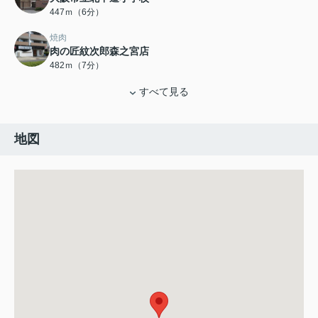
447ｍ（6分）
焼肉
肉の匠紋次郎森之宮店
482ｍ（7分）
すべて見る
地図