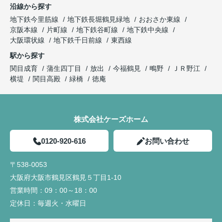
沿線から探す
地下鉄今里筋線
地下鉄長堀鶴見緑地
おおさか東線
京阪本線
片町線
地下鉄谷町線
地下鉄中央線
大阪環状線
地下鉄千日前線
東西線
駅から探す
関目成育
蒲生四丁目
放出
今福鶴見
鴫野
ＪＲ野江
横堤
関目高殿
緑橋
徳庵
株式会社ケーズホーム
0120-920-616
お問い合わせ
〒538-0053
大阪府大阪市鶴見区鶴見５丁目1-10
営業時間：
09：00～18：00
定休日：
毎週火・水曜日