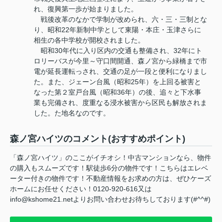
れ、復興第一歩が始まりました。
戦後改革のなかで学制が改められ、六・三・三制とな
り、昭和22年新制中学として東陽・本庄・玉津さらに
相生の各中学校が開校されました。
昭和30年代に入り区内の交通も整備され、32年にト
ロリーバスが今里～守口間開通、森ノ宮から緑橋まで市
電が延長運転っされ、交通の足が一段と便利になりまし
た。また、ジェーン台風（昭和25年）を上回る被害と
なった第２室戸台風（昭和36年）の後、追々と下水事
業も完備され、度重なる浸水被害から区民も解放されま
した。た地名なのです。
森ノ宮ハイツのコメント(おすすめポイント)
「森ノ宮ハイツ」のここがイチオシ！中古マンションなら、物件
の購入もスムーズです！駅徒歩6分の物件です！こちらはエレベ
ーター付きの物件です！不動産情報をお求めの方は、ぜひケーズ
ホームにお任せください！0120-920-616又は
info@kshome21.netよりお問い合わせお待ちしております(#^^#)