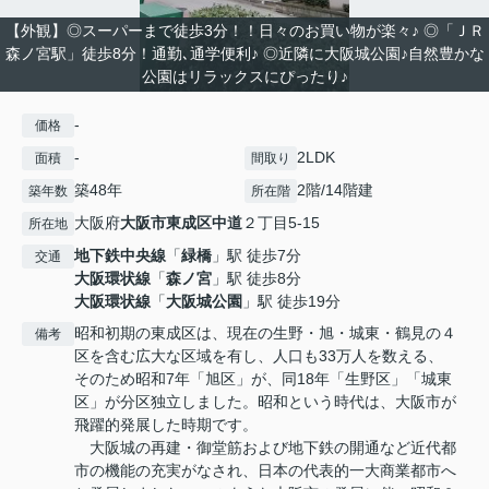
【外観】◎スーパーまで徒歩3分！！日々のお買い物が楽々♪ ◎「ＪＲ
森ノ宮駅」徒歩8分！通勤､通学便利♪ ◎近隣に大阪城公園♪自然豊かな
公園はリラックスにぴったり♪
-
価格
-
2LDK
面積
間取り
築48年
2階/14階建
築年数
所在階
大阪府
大阪市東成区
中道
２丁目5-15
所在地
地下鉄中央線
「
緑橋
」駅 徒歩7分
交通
大阪環状線
「
森ノ宮
」駅 徒歩8分
大阪環状線
「
大阪城公園
」駅 徒歩19分
昭和初期の東成区は、現在の生野・旭・城東・鶴見の４
備考
区を含む広大な区域を有し、人口も33万人を数える、
そのため昭和7年「旭区」が、同18年「生野区」「城東
区」が分区独立しました。昭和という時代は、大阪市が
飛躍的発展した時期です。
大阪城の再建・御堂筋および地下鉄の開通など近代都
市の機能の充実がなされ、日本の代表的一大商業都市へ