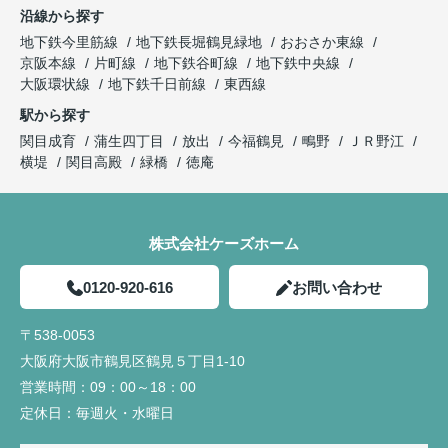
沿線から探す
地下鉄今里筋線
地下鉄長堀鶴見緑地
おおさか東線
京阪本線
片町線
地下鉄谷町線
地下鉄中央線
大阪環状線
地下鉄千日前線
東西線
駅から探す
関目成育
蒲生四丁目
放出
今福鶴見
鴫野
ＪＲ野江
横堤
関目高殿
緑橋
徳庵
株式会社ケーズホーム
0120-920-616
お問い合わせ
〒538-0053
大阪府大阪市鶴見区鶴見５丁目1-10
営業時間：
09：00～18：00
定休日：
毎週火・水曜日