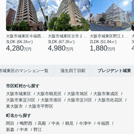
大阪市城東区今福西６丁目
大阪市城東区古市２丁目
大阪市城東区野江１丁目
3LDK (66.24㎡)
3LDK (67.26㎡)
2LDK (51.84㎡)
3
4,280
4,980
1,880
万円
万円
万円
市城東区のマンション一覧
蒲生四丁目駅
プレジデント城東
市区町村から探す
大阪市城東区
大阪市鶴見区
大阪市旭区
大阪市東成区
大阪市東淀川区
大阪市港区
大阪市淀川区
大阪市此花区
東大阪市
大阪市平野区
町名から探す
関目
鴫野西
高殿
中央
鶴見
今津中
今福西
新森
中本
野江