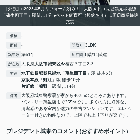
【外観】□2023年5月リフォーム済み！ ○大阪メトロ長堀鶴見緑地線
「蒲生四丁目」駅徒歩1分 ●ペット飼育可（規約あり） ○周辺商業施設
充実
-
価格
-
3LDK
面積
間取り
築51年
8階/11階建
築年数
所在階
大阪府
大阪市城東区
今福西
３丁目2-2
所在地
地下鉄長堀鶴見緑地
「
蒲生四丁目
」駅 徒歩5分
交通
京阪本線
「
野江
」駅 徒歩10分
片町線
「
鴫野
」駅 徒歩14分
大阪府城東警察署が家から402mのところにあります。
備考
パントリー蒲生店まで355mです。多くの方に好評な、
清潔感のある室内が魅力の中古マンションです。エレベ
ーター付きの物件なので、上階でも上り下りが楽です。
プレジデント城東のコメント(おすすめポイント)