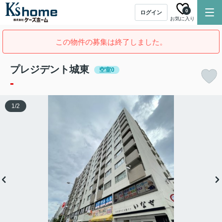
0
ログイン
お気に入り
この物件の募集は終了しました。
プレジデント城東
空室0
-
1
/
2