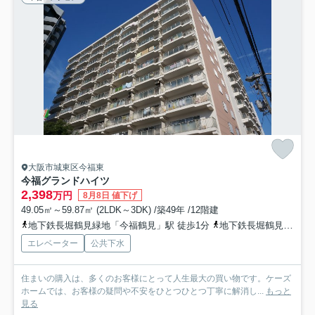
大阪市城東区今福東
今福グランドハイツ
2,398
万円
8月8日 値下げ
49.05㎡～59.87㎡ (2LDK～3DK) /築49年 /12階建
地下鉄長堀鶴見緑地「今福鶴見」駅 徒歩1分
地下鉄長堀鶴見緑地「蒲生四丁目」駅 徒歩14分
エレベーター
公共下水
住まいの購入は、多くのお客様にとって人生最大の買い物です。ケーズ
ホームでは、お客様の疑問や不安をひとつひとつ丁寧に解消し...
もっと
見る