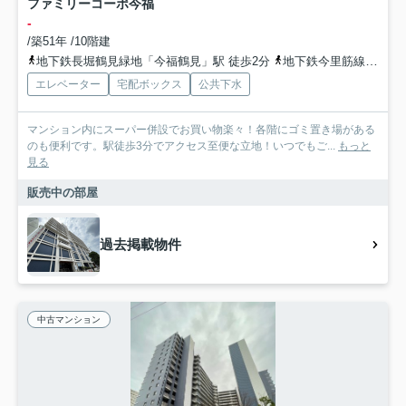
ファミリーコーポ今福
-
/築51年 /10階建
地下鉄長堀鶴見緑地「今福鶴見」駅 徒歩2分
地下鉄今里筋線「蒲生四丁目」駅 徒歩15分
エレベーター
宅配ボックス
公共下水
マンション内にスーパー併設でお買い物楽々！各階にゴミ置き場がある
のも便利です。駅徒歩3分でアクセス至便な立地！いつでもご...
もっと
見る
販売中の部屋
過去掲載物件
中古マンション