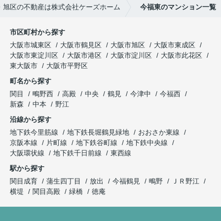
・旭区の不動産は株式会社ケーズホーム
今福東のマンション一覧
市区町村から探す
大阪市城東区
大阪市鶴見区
大阪市旭区
大阪市東成区
大阪市東淀川区
大阪市港区
大阪市淀川区
大阪市此花区
東大阪市
大阪市平野区
町名から探す
関目
鴫野西
高殿
中央
鶴見
今津中
今福西
新森
中本
野江
沿線から探す
地下鉄今里筋線
地下鉄長堀鶴見緑地
おおさか東線
京阪本線
片町線
地下鉄谷町線
地下鉄中央線
大阪環状線
地下鉄千日前線
東西線
駅から探す
関目成育
蒲生四丁目
放出
今福鶴見
鴫野
ＪＲ野江
横堤
関目高殿
緑橋
徳庵