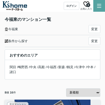
0
ログイン
お気に入り
今福東のマンション一覧
今福東
変更
条件から探す
変更
おすすめのエリア
関目
/
鴫野西
/
中央
/
高殿
/
今福西
/
新森
/
鶴見
/
今津中
/
中本
/
諸口
8
棟
16
件
中古マンション