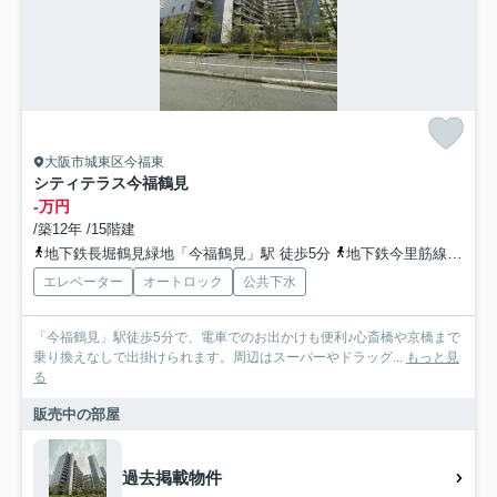
大阪市城東区今福東
シティテラス今福鶴見
-万円
/築12年 /15階建
地下鉄長堀鶴見緑地「今福鶴見」駅 徒歩5分
地下鉄今里筋線「蒲生四丁目」駅 徒歩15分
エレベーター
オートロック
公共下水
「今福鶴見」駅徒歩5分で、電車でのお出かけも便利♪心斎橋や京橋まで
乗り換えなしで出掛けられます。周辺はスーパーやドラッグ...
もっと見
る
販売中の部屋
過去掲載物件