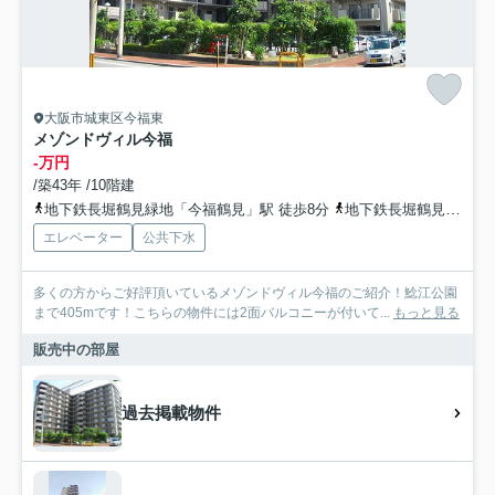
大阪市城東区今福東
メゾンドヴィル今福
-万円
/築43年 /10階建
地下鉄長堀鶴見緑地「今福鶴見」駅 徒歩8分
地下鉄長堀鶴見緑地「蒲生四丁目」駅 徒歩15分
エレベーター
公共下水
多くの方からご好評頂いているメゾンドヴィル今福のご紹介！鯰江公園
まで405mです！こちらの物件には2面バルコニーが付いて...
もっと見る
販売中の部屋
過去掲載物件