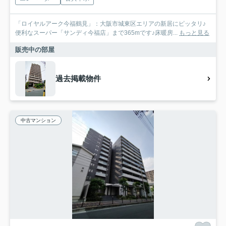
「ロイヤルアーク今福鶴見」：大阪市城東区エリアの新居にピッタリ♪
便利なスーパー「サンディ今福店」まで365mです♪床暖房...
もっと見る
販売中の部屋
過去掲載物件
中古マンション