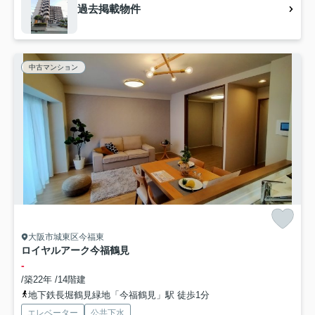
過去掲載物件
中古マンション
大阪市城東区今福東
ロイヤルアーク今福鶴見
-
/築22年 /14階建
地下鉄長堀鶴見緑地「今福鶴見」駅 徒歩1分
エレベーター
公共下水