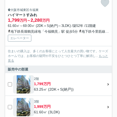
大阪市城東区今福東
ハイマートすみれ
1,799
2,280
万円～
万円
61.60㎡～69.00㎡ (2DK＋S(納戸)～3LDK) /築52年 /11階建
地下鉄長堀鶴見緑地「今福鶴見」駅 徒歩5分
地下鉄今里筋線「新森古市」駅 徒歩17分
エレベーター
住まいの購入は、多くのお客様にとって人生最大の買い物です。ケーズ
ホームでは、お客様の疑問や不安をひとつひとつ丁寧に解消し...
もっと
見る
販売中の部屋
2階
1,799万円
63.25㎡ (2DK＋S(納戸))
3階
1,999万円
61.60㎡ (3LDK)