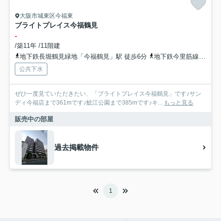
大阪市城東区今福東
ブライトプレイス今福鶴見
-
/築11年 /11階建
地下鉄長堀鶴見緑地「今福鶴見」駅 徒歩6分
地下鉄今里筋線「蒲生四丁目」駅 徒歩11分
公共下水
ぜひ一度見ていただきたい、「ブライトプレイス今福鶴見」です♪サン
ディ今福店まで361mです♪鯰江公園まで385mです♪キ...
もっと見る
販売中の部屋
過去掲載物件
1