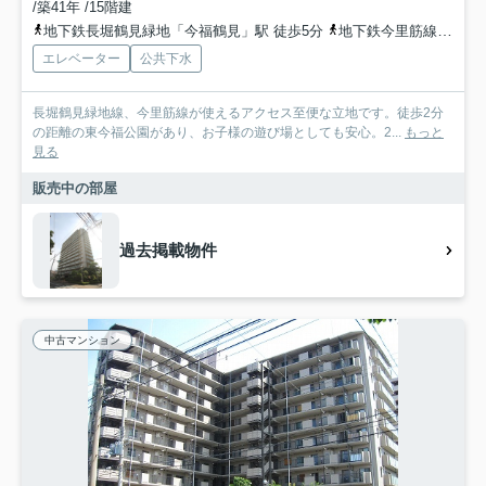
/築41年 /15階建
地下鉄長堀鶴見緑地「今福鶴見」駅 徒歩5分
地下鉄今里筋線「蒲生四丁目」駅 徒歩15分
エレベーター
公共下水
長堀鶴見緑地線、今里筋線が使えるアクセス至便な立地です。徒歩2分
の距離の東今福公園があり、お子様の遊び場としても安心。2...
もっと
見る
販売中の部屋
過去掲載物件
中古マンション