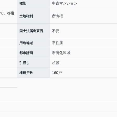
中古マンション
種別
ので、都度
所有権
土地権利
不要
国土法届出要否
準住居
用途地域
市街化区域
都市計画
相談
引渡し
160戸
棟総戸数