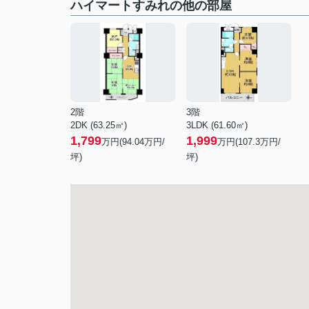
ハイマートすみれの他の部屋
2階
3階
2DK (63.25㎡)
3LDK (61.60㎡)
1,799
1,999
万円(
94.04
万円/
万円(
107.3
万円/
坪)
坪)