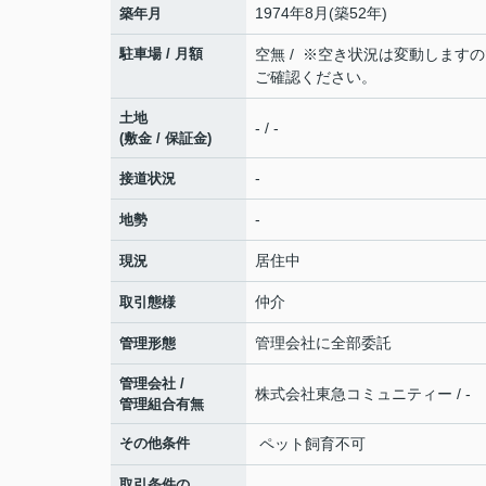
1974年8月(築52年)
築年月
駐車場 / 月額
空無 / ※空き状況は変動します
ご確認ください。
土地
- / -
(敷金 / 保証金)
-
接道状況
-
地勢
居住中
現況
仲介
取引態様
管理会社に全部委託
管理形態
管理会社 /
株式会社東急コミュニティー / -
管理組合有無
その他条件
ペット飼育不可
取引条件の