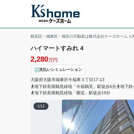
鶴見区・城東区・旭区の不動産は株式会社ケーズホーム
ハイマートすみれ 4
2,280
万円
支払いシミュレーション
大阪府
大阪市城東区
今福東
３丁目17-13
地下鉄長堀鶴見緑地「今福鶴見」駅徒歩5分
地下鉄
地下鉄長堀鶴見緑地「横堤」駅徒歩19分
1
/
12