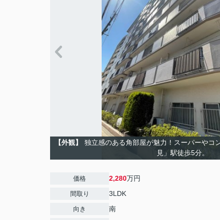
【外観】
独立感のある角部屋が魅力！スーパーやコ
見」駅徒歩5分。
2,280
万円
価格
3LDK
間取り
南
向き