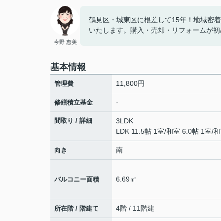
鶴見区・城東区に根差して15年！地域密
いたします。購入・売却・リフォームが初
今野 恵美
基本情報
11,800円
管理費
-
修繕積立基金
間取り / 詳細
3LDK
LDK 11.5帖 1室
/
和室 6.0帖 1室
/
和
南
向き
6.69㎡
バルコニー面積
4階 / 11階建
所在階 / 階建て