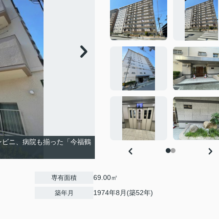
ンビニ、病院も揃った「今福鶴
69.00㎡
専有面積
1974年8月(築52年)
築年月