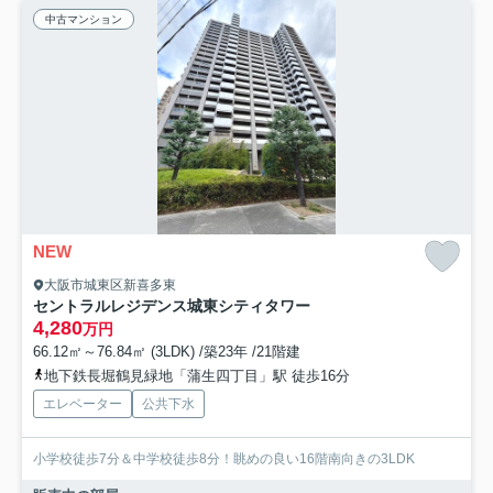
中古マンション
NEW
大阪市城東区新喜多東
セントラルレジデンス城東シティタワー
4,280
万円
66.12㎡～76.84㎡ (3LDK) /築23年 /21階建
地下鉄長堀鶴見緑地「蒲生四丁目」駅 徒歩16分
エレベーター
公共下水
小学校徒歩7分＆中学校徒歩8分！眺めの良い16階南向きの3LDK