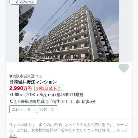
中古マンション
大阪市城東区中央
日商岩井野江マンション
2,990
万円
8月5日 値下げ
71.68㎡ (2LDK＋S(納戸)) /築46年 /11階建
地下鉄長堀鶴見緑地「蒲生四丁目」駅 徒歩5分
エレベーター
公共下水
住まいの購入は、多くのお客様にとって人生最大の買い物です。ケーズ
ホームでは、お客様の疑問や不安をひとつひとつ丁寧に解消し...
もっと
見る