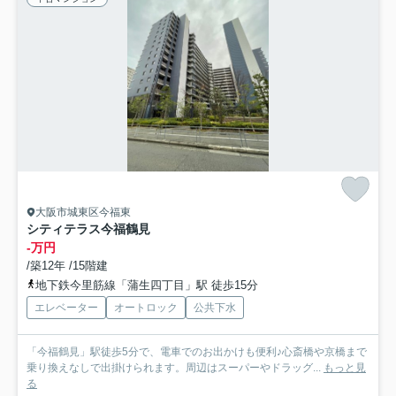
大阪市城東区今福東
シティテラス今福鶴見
-万円
/築12年 /15階建
地下鉄今里筋線「蒲生四丁目」駅 徒歩15分
エレベーター
オートロック
公共下水
「今福鶴見」駅徒歩5分で、電車でのお出かけも便利♪心斎橋や京橋まで
乗り換えなしで出掛けられます。周辺はスーパーやドラッグ...
もっと見
る