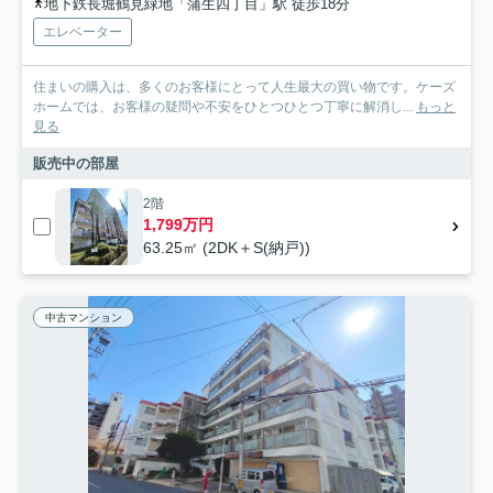
地下鉄長堀鶴見緑地「蒲生四丁目」駅 徒歩18分
エレベーター
住まいの購入は、多くのお客様にとって人生最大の買い物です。ケーズ
ホームでは、お客様の疑問や不安をひとつひとつ丁寧に解消し...
もっと
見る
販売中の部屋
2階
1,799万円
63.25㎡ (2DK＋S(納戸))
中古マンション