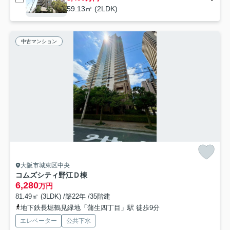
59.13㎡ (2LDK)
中古マンション
大阪市城東区中央
コムズシティ野江Ｄ棟
6,280
万円
81.49㎡ (3LDK) /築22年 /35階建
地下鉄長堀鶴見緑地「蒲生四丁目」駅 徒歩9分
エレベーター
公共下水