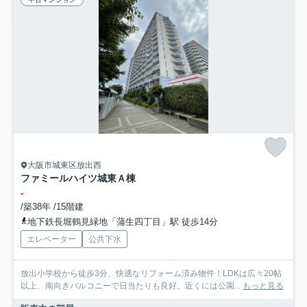
大阪市城東区放出西
ファミールハイツ城東Ａ棟
-
/築38年 /15階建
地下鉄長堀鶴見緑地「蒲生四丁目」駅 徒歩14分
エレベーター
公共下水
放出小学校から徒歩3分、快適なリフォーム済み物件！LDKは広々20帖
以上、南向きバルコニーで日当たりも良好。近くには公園...
もっと見る