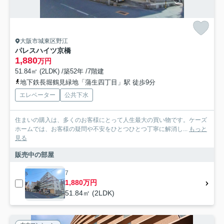
大阪市城東区野江
パレスハイツ京橋
1,880
万円
51.84㎡ (2LDK) /築52年 /7階建
地下鉄長堀鶴見緑地「蒲生四丁目」駅 徒歩9分
エレベーター
公共下水
住まいの購入は、多くのお客様にとって人生最大の買い物です。ケーズ
ホームでは、お客様の疑問や不安をひとつひとつ丁寧に解消し...
もっと
見る
販売中の部屋
7
1,880万円
51.84㎡ (2LDK)