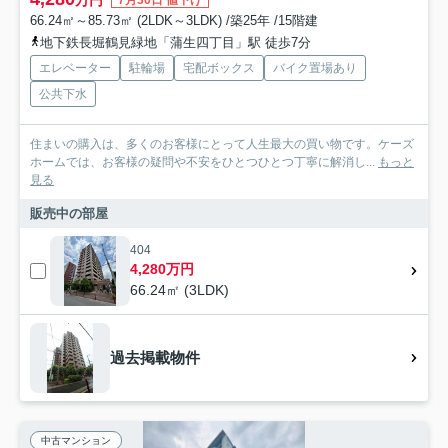
万円
7月30日 値下げ
66.24㎡～85.73㎡ (2LDK～3LDK) /築25年 /15階建
地下鉄長堀鶴見緑地「蒲生四丁目」駅 徒歩7分
エレベーター
駐輪場
宅配ボックス
バイク置場あり
公共下水
住まいの購入は、多くのお客様にとって人生最大の買い物です。ケーズ
ホームでは、お客様の疑問や不安をひとつひとつ丁寧に解消し...
もっと
見る
販売中の部屋
404
4,280万円
66.24㎡ (3LDK)
過去掲載物件
中古マンション