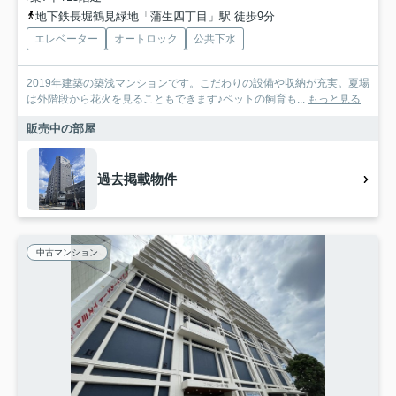
地下鉄長堀鶴見緑地「蒲生四丁目」駅 徒歩9分
エレベーター
オートロック
公共下水
2019年建築の築浅マンションです。こだわりの設備や収納が充実。夏場
は外階段から花火を見ることもできます♪ペットの飼育も...
もっと見る
販売中の部屋
過去掲載物件
中古マンション