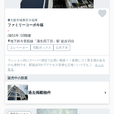
大阪市城東区今福東
ファミリーコーポ今福
-
/築51年 /10階建
地下鉄今里筋線「蒲生四丁目」駅 徒歩15分
エレベーター
宅配ボックス
公共下水
マンション内にスーパー併設でお買い物楽々！各階にゴミ置き場がある
のも便利です。駅徒歩3分でアクセス至便な立地！いつでもご...
もっと
見る
販売中の部屋
過去掲載物件
中古マンション