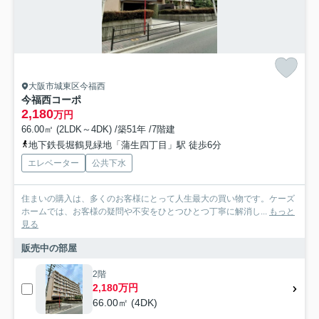
大阪市城東区今福西
今福西コーポ
2,180
万円
66.00㎡ (2LDK～4DK) /築51年 /7階建
地下鉄長堀鶴見緑地「蒲生四丁目」駅 徒歩6分
エレベーター
公共下水
住まいの購入は、多くのお客様にとって人生最大の買い物です。ケーズ
ホームでは、お客様の疑問や不安をひとつひとつ丁寧に解消し...
もっと
見る
販売中の部屋
2階
2,180万円
66.00㎡ (4DK)