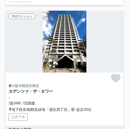
中古マンション
大阪市鶴見区鶴見
カデンツァ・ザ・タワー
-
/築34年 /31階建
地下鉄長堀鶴見緑地「蒲生四丁目」駅 徒歩20分
公共下水