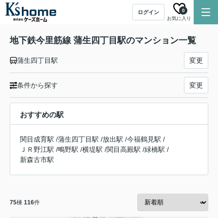
0
ログイン
お気に入り
地下鉄今里筋線 蒲生四丁目駅のマンション一覧
蒲生四丁目駅
変更
条件から探す
変更
おすすめの駅
関目成育駅
/
蒲生四丁目駅
/
放出駅
/
今福鶴見駅
/
ＪＲ野江駅
/
鴫野駅
/
横堤駅
/
関目高殿駅
/
緑橋駅
/
新森古市駅
75
棟
116
件