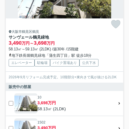
大阪市鶴見区鶴見
サンヴェール鶴見緑地
3,490
3,698
万円～
万円
58.13㎡～59.13㎡ (2LDK) /築30年 /15階建
地下鉄長堀鶴見緑地「蒲生四丁目」駅 徒歩18分
エレベーター
駐輪場
バイク置場あり
公共下水
2026年9月リフォーム完成予定。10階部分×東向きで風が抜ける2LDK
販売中の部屋
10
3,698万円
58.13㎡ (2LDK)
1502
3,490万円