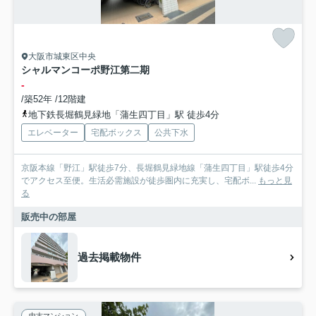
大阪市城東区中央
シャルマンコーポ野江第二期
-
/築52年 /12階建
地下鉄長堀鶴見緑地「蒲生四丁目」駅 徒歩4分
エレベーター
宅配ボックス
公共下水
京阪本線「野江」駅徒歩7分、長堀鶴見緑地線「蒲生四丁目」駅徒歩4分
でアクセス至便。生活必需施設が徒歩圏内に充実し、宅配ボ...
もっと見
る
販売中の部屋
過去掲載物件
中古マンション