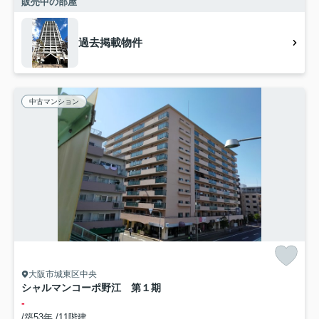
販売中の部屋
過去掲載物件
中古マンション
大阪市城東区中央
シャルマンコーポ野江 第１期
-
/築53年 /11階建