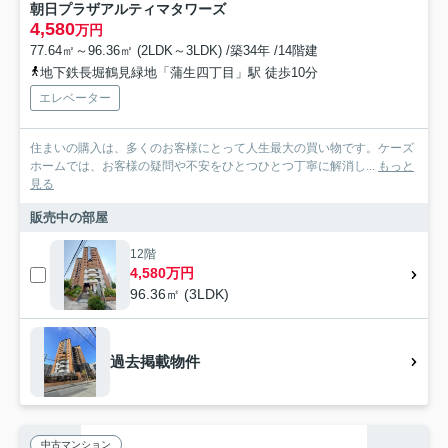
朝日プラザアルティマタワーズ
4,580
万円
77.64㎡～96.36㎡ (2LDK～3LDK) /築34年 /14階建
地下鉄長堀鶴見緑地「蒲生四丁目」駅 徒歩10分
エレベーター
住まいの購入は、多くのお客様にとって人生最大の買い物です。ケーズ
ホームでは、お客様の疑問や不安をひとつひとつ丁寧に解消し...
もっと
見る
販売中の部屋
12階
4,580万円
96.36㎡ (3LDK)
過去掲載物件
中古マンション