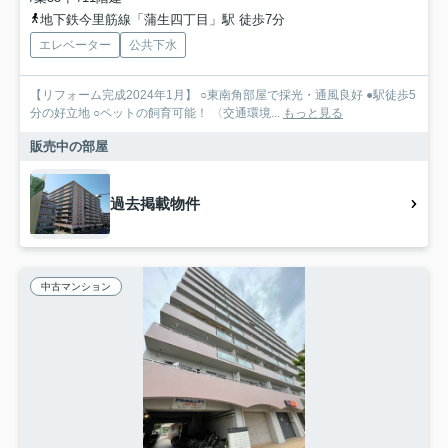
地下鉄今里筋線「蒲生四丁目」駅 徒歩7分
エレベーター
公共下水
【リフォーム完成2024年1月】 ○東南角部屋で採光・通風良好 ●駅徒歩5
分の好立地 ○ペットの飼育可能！ 〈交通環境...
もっと見る
販売中の部屋
過去掲載物件
中古マンション