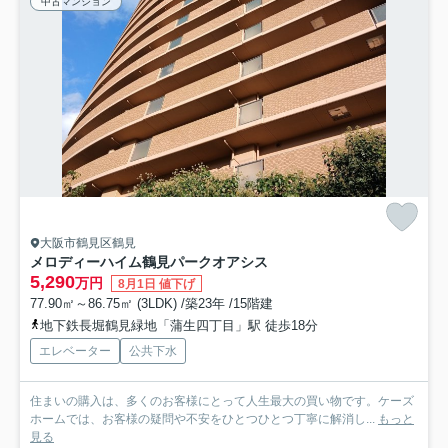
中古マンション
大阪市鶴見区鶴見
メロディーハイム鶴見パークオアシス
5,290
万円
8月1日 値下げ
77.90㎡～86.75㎡ (3LDK) /築23年 /15階建
地下鉄長堀鶴見緑地「蒲生四丁目」駅 徒歩18分
エレベーター
公共下水
住まいの購入は、多くのお客様にとって人生最大の買い物です。ケーズ
ホームでは、お客様の疑問や不安をひとつひとつ丁寧に解消し...
もっと
見る