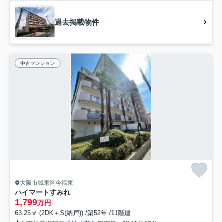
過去掲載物件
中古マンション
大阪市城東区今福東
ハイマートすみれ
1,799
万円
63.25㎡ (2DK＋S(納戸)) /築52年 /11階建