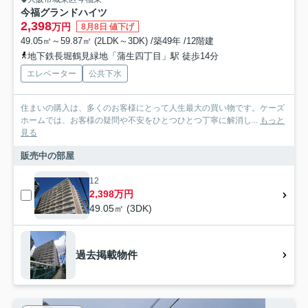
今福グランドハイツ
2,398
万円
8月8日 値下げ
49.05㎡～59.87㎡ (2LDK～3DK) /築49年 /12階建
地下鉄長堀鶴見緑地「蒲生四丁目」駅 徒歩14分
エレベーター
公共下水
住まいの購入は、多くのお客様にとって人生最大の買い物です。ケーズ
ホームでは、お客様の疑問や不安をひとつひとつ丁寧に解消し...
もっと
見る
販売中の部屋
12
2,398万円
49.05㎡ (3DK)
過去掲載物件