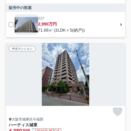
販売中の部屋
217
2,990万円
71.68㎡ (2LDK＋S(納戸))
中古マンション
大阪市城東区今福西
ハーティス城東
4,280