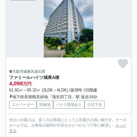
大阪市城東区放出西
ファミールハイツ城東A棟
4,099
万円
61.92㎡～95.32㎡ (3LDK～4LDK) /築38年 /15階建
地下鉄長堀鶴見緑地「蒲生四丁目」駅 徒歩14分
エレベーター
駐輪場
バイク置場あり
公共下水
住まいの購入は、多くのお客様にとって人生最大の買い物です。ケーズ
ホームでは、お客様の疑問や不安をひとつひとつ丁寧に解消し...
もっと
見る