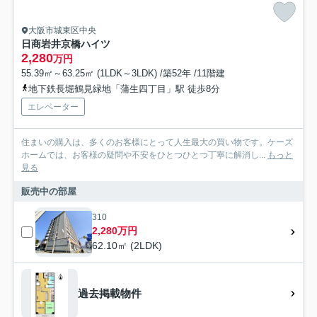
大阪市城東区中央
日商岩井京橋ハイツ
2,280
万円
55.39㎡～63.25㎡ (1LDK～3LDK) /築52年 /11階建
地下鉄長堀鶴見緑地「蒲生四丁目」駅 徒歩8分
エレベーター
住まいの購入は、多くのお客様にとって人生最大の買い物です。ケーズ
ホームでは、お客様の疑問や不安をひとつひとつ丁寧に解消し...
もっと
見る
販売中の部屋
310
2,280万円
62.10㎡ (2LDK)
過去掲載物件