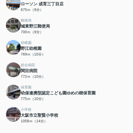
ローソン 成育三丁目店
675ｍ（9分）
郵便局
城東野江郵便局
700ｍ（9分）
幼稚園
野江幼稚園
769ｍ（10分）
総合病院
関目病院
772ｍ（10分）
保育園
幼保連携型認定こども園ゆめの樹保育園
775ｍ（10分）
小学校
大阪市立聖賢小学校
1058ｍ（14分）