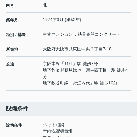
北
向き
1974年3月 (築52年)
築年月
中古マンション / 鉄骨鉄筋コンクリート
種別 / 構造
大阪府
大阪市城東区
中央
３丁目7-18
所在地
京阪本線
「
野江
」駅 徒歩7分
交通
地下鉄長堀鶴見緑地
「
蒲生四丁目
」駅 徒歩4
分
地下鉄谷町線
「
野江内代
」駅 徒歩16分
設備条件
ペット相談
設備条件
室内洗濯機置場