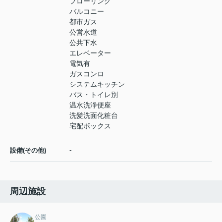
フローリング
バルコニー
都市ガス
公営水道
公共下水
エレベーター
電気有
ガスコンロ
システムキッチン
バス・トイレ別
温水洗浄便座
洗髪洗面化粧台
宅配ボックス
-
設備(その他)
周辺施設
公園