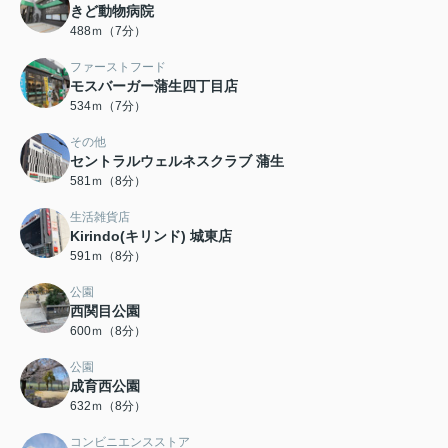
きど動物病院
488ｍ（7分）
ファーストフード
モスバーガー蒲生四丁目店
534ｍ（7分）
その他
セントラルウェルネスクラブ 蒲生
581ｍ（8分）
生活雑貨店
Kirindo(キリンド) 城東店
591ｍ（8分）
公園
西関目公園
600ｍ（8分）
公園
成育西公園
632ｍ（8分）
コンビニエンスストア