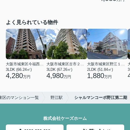
よく見られている物件
大阪市城東区今福西６丁目
大阪市城東区古市２丁目
大阪市城東区野江１丁目
3LDK (66.24㎡)
3LDK (67.26㎡)
2LDK (51.84㎡)
3
4,280
4,980
1,880
万円
万円
万円
東区のマンション一覧
野江駅
シャルマンコーポ野江第二期
株式会社ケーズホーム