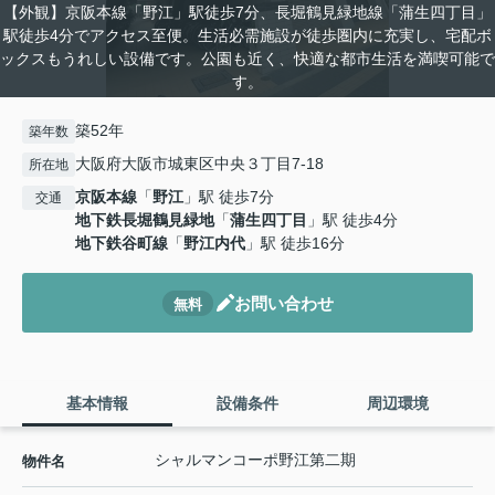
【外観】京阪本線「野江」駅徒歩7分、長堀鶴見緑地線「蒲生四丁目」
駅徒歩4分でアクセス至便。生活必需施設が徒歩圏内に充実し、宅配ボ
ックスもうれしい設備です。公園も近く、快適な都市生活を満喫可能で
す。
築52年
築年数
大阪府大阪市城東区中央３丁目7-18
所在地
京阪本線
「
野江
」駅 徒歩7分
交通
地下鉄長堀鶴見緑地
「
蒲生四丁目
」駅 徒歩4分
地下鉄谷町線
「
野江内代
」駅 徒歩16分
お問い合わせ
無料
基本情報
設備条件
周辺環境
シャルマンコーポ野江第二期
物件名