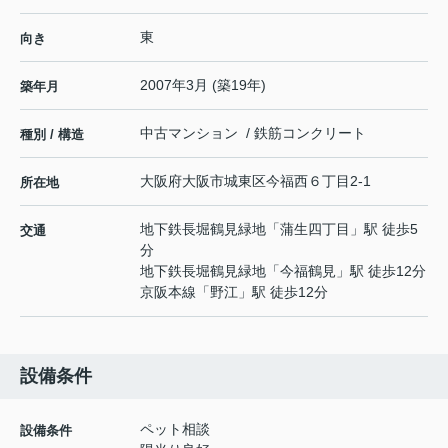
東
向き
2007年3月 (築19年)
築年月
中古マンション / 鉄筋コンクリート
種別 / 構造
大阪府
大阪市城東区
今福西
６丁目2-1
所在地
地下鉄長堀鶴見緑地
「
蒲生四丁目
」駅 徒歩5
交通
分
地下鉄長堀鶴見緑地
「
今福鶴見
」駅 徒歩12分
京阪本線
「
野江
」駅 徒歩12分
設備条件
ペット相談
設備条件