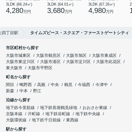
3LDK (66.24㎡)
3LDK (64.01㎡)
3LDK (67.26㎡)
2
4,280
3,680
4,980
万円
万円
万円
生四丁目駅
タイムズピース・スクエア・ファーストゲートシティ
市区町村から探す
大阪市城東区
大阪市鶴見区
大阪市旭区
大阪市東成区
大阪市東淀川区
大阪市港区
大阪市淀川区
大阪市此花区
東大阪市
大阪市平野区
町名から探す
関目
鴫野西
高殿
中央
鶴見
今福西
今津中
新森
中本
野江
沿線から探す
地下鉄今里筋線
地下鉄長堀鶴見緑地
おおさか東線
京阪本線
片町線
地下鉄谷町線
地下鉄中央線
大阪環状線
地下鉄千日前線
東西線
駅から探す