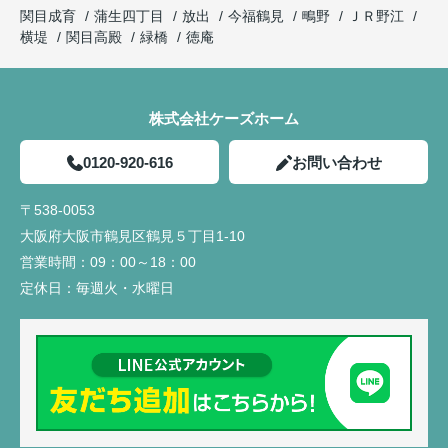
関目成育
蒲生四丁目
放出
今福鶴見
鴫野
ＪＲ野江
横堤
関目高殿
緑橋
徳庵
株式会社ケーズホーム
0120-920-616
お問い合わせ
〒538-0053
大阪府大阪市鶴見区鶴見５丁目1-10
営業時間：
09：00～18：00
定休日：
毎週火・水曜日