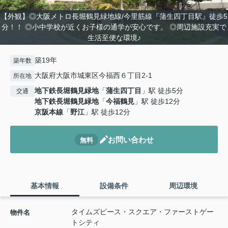
【外観】◎大阪メトロ長堀鶴見緑地線/今里筋線『蒲生四丁目駅』徒歩5
分！！ ◎小中学校が近くお子様の通学が安心です。 ◎周辺施設充実で
生活至便な環境♪
築19年
築年数
大阪府大阪市城東区今福西６丁目2-1
所在地
地下鉄長堀鶴見緑地
「
蒲生四丁目
」駅 徒歩5分
交通
地下鉄長堀鶴見緑地
「
今福鶴見
」駅 徒歩12分
京阪本線
「
野江
」駅 徒歩12分
お問い合わせ
無料
基本情報
設備条件
周辺環境
タイムズピース・スクエア・ファーストゲー
物件名
トシティ