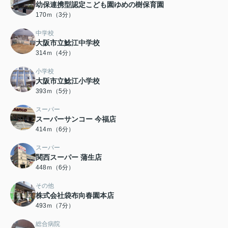
幼保連携型認定こども園ゆめの樹保育園
170ｍ（3分）
中学校
大阪市立鯰江中学校
314ｍ（4分）
小学校
大阪市立鯰江小学校
393ｍ（5分）
スーパー
スーパーサンコー 今福店
414ｍ（6分）
スーパー
関西スーパー 蒲生店
448ｍ（6分）
その他
株式会社袋布向春園本店
493ｍ（7分）
総合病院