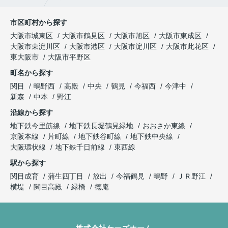
市区町村から探す
大阪市城東区
大阪市鶴見区
大阪市旭区
大阪市東成区
大阪市東淀川区
大阪市港区
大阪市淀川区
大阪市此花区
東大阪市
大阪市平野区
町名から探す
関目
鴫野西
高殿
中央
鶴見
今福西
今津中
新森
中本
野江
沿線から探す
地下鉄今里筋線
地下鉄長堀鶴見緑地
おおさか東線
京阪本線
片町線
地下鉄谷町線
地下鉄中央線
大阪環状線
地下鉄千日前線
東西線
駅から探す
関目成育
蒲生四丁目
放出
今福鶴見
鴫野
ＪＲ野江
横堤
関目高殿
緑橋
徳庵