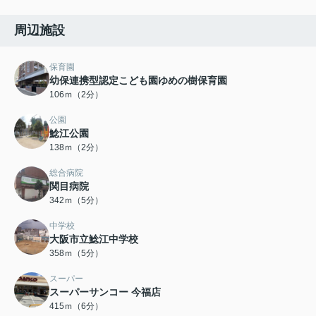
周辺施設
保育園
幼保連携型認定こども園ゆめの樹保育園
106ｍ（2分）
公園
鯰江公園
138ｍ（2分）
総合病院
関目病院
342ｍ（5分）
中学校
大阪市立鯰江中学校
358ｍ（5分）
スーパー
スーパーサンコー 今福店
415ｍ（6分）