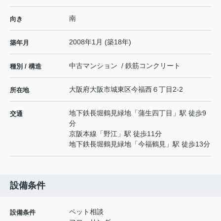
南
向き
2008年1月 (築18年)
築年月
中古マンション / 鉄筋コンクリート
種別 / 構造
大阪府
大阪市城東区
今福西
６丁目2-2
所在地
地下鉄長堀鶴見緑地
「
蒲生四丁目
」駅 徒歩9
交通
分
京阪本線
「
野江
」駅 徒歩11分
地下鉄長堀鶴見緑地
「
今福鶴見
」駅 徒歩13分
設備条件
ペット相談
設備条件