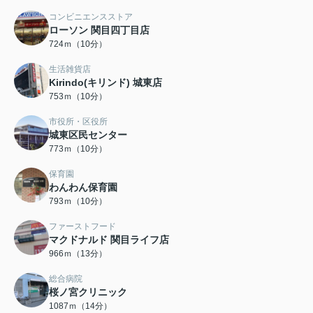
コンビニエンスストア
ローソン 関目四丁目店
724ｍ（10分）
生活雑貨店
Kirindo(キリンド) 城東店
753ｍ（10分）
市役所・区役所
城東区民センター
773ｍ（10分）
保育園
わんわん保育園
793ｍ（10分）
ファーストフード
マクドナルド 関目ライフ店
966ｍ（13分）
総合病院
桜ノ宮クリニック
1087ｍ（14分）