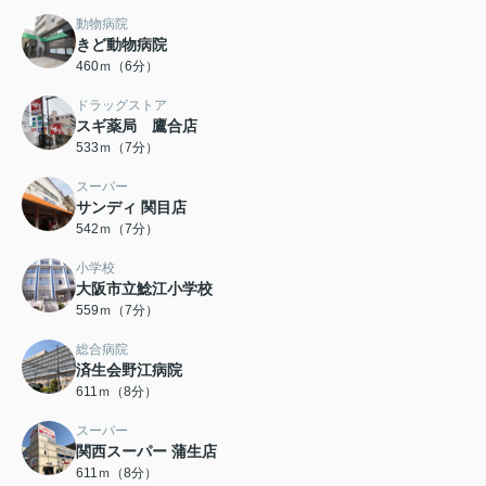
動物病院
きど動物病院
460ｍ（6分）
ドラッグストア
スギ薬局 鷹合店
533ｍ（7分）
スーパー
サンディ 関目店
542ｍ（7分）
小学校
大阪市立鯰江小学校
559ｍ（7分）
総合病院
済生会野江病院
611ｍ（8分）
スーパー
関西スーパー 蒲生店
611ｍ（8分）