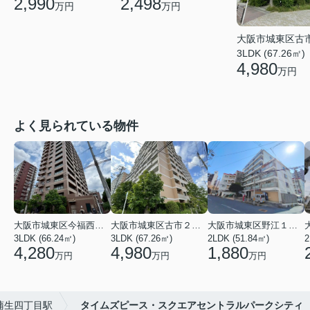
2,498
2,990
万円
万円
大阪市城東区古
3LDK (67.26㎡)
4,980
万円
よく見られている物件
大阪市城東区今福西６丁目
大阪市城東区古市２丁目
大阪市城東区野江１丁目
3LDK (66.24㎡)
3LDK (67.26㎡)
2LDK (51.84㎡)
4,280
4,980
1,880
万円
万円
万円
蒲生四丁目駅
タイムズピース・スクエアセントラルパークシティ