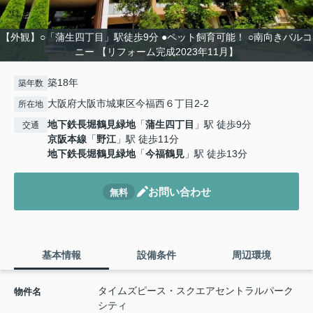
【外観】○「蒲生四丁目」駅徒歩9分 ●ペット飼育可能！ ○南向きバルコ
ニー 【リフォーム完成2023年11月】
築18年
築年数
大阪府大阪市城東区今福西６丁目2-2
所在地
地下鉄長堀鶴見緑地
「
蒲生四丁目
」駅 徒歩9分
交通
京阪本線
「
野江
」駅 徒歩11分
地下鉄長堀鶴見緑地
「
今福鶴見
」駅 徒歩13分
お問い合わせ
無料
基本情報
設備条件
周辺環境
タイムズピース・スクエアセントラルパーク
物件名
シティ