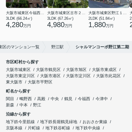
大阪市城東区今福西６丁目
大阪市城東区古市２丁目
大阪市城東区野江１丁目
3LDK (66.24㎡)
3LDK (67.26㎡)
2LDK (51.84㎡)
4,280
4,980
1,880
万円
万円
万円
東区のマンション一覧
野江駅
シャルマンコーポ野江第二期
市区町村から探す
大阪市城東区
大阪市鶴見区
大阪市旭区
大阪市東成区
大阪市東淀川区
大阪市港区
大阪市淀川区
大阪市此花区
東大阪市
大阪市平野区
町名から探す
関目
鴫野西
高殿
中央
鶴見
今福西
今津中
新森
中本
野江
沿線から探す
地下鉄今里筋線
地下鉄長堀鶴見緑地
おおさか東線
京阪本線
片町線
地下鉄谷町線
地下鉄中央線