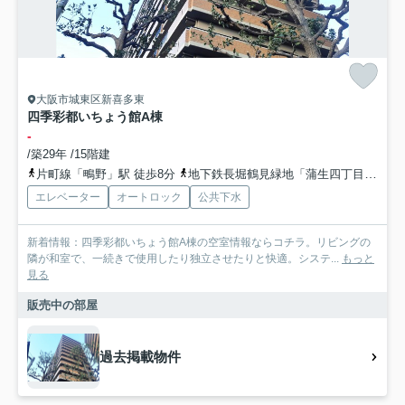
大阪市城東区新喜多東
四季彩都いちょう館A棟
-
/築29年 /15階建
片町線「鴫野」駅 徒歩8分
地下鉄長堀鶴見緑地「蒲生四丁目」駅 徒歩15分
エレベーター
オートロック
公共下水
新着情報：四季彩都いちょう館A棟の空室情報ならコチラ。リビングの
隣が和室で、一続きで使用したり独立させたりと快適。システ...
もっと
見る
販売中の部屋
過去掲載物件