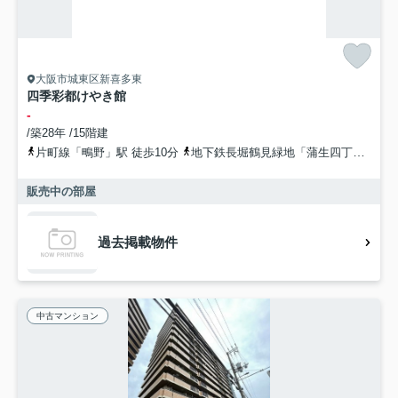
大阪市城東区新喜多東
四季彩都けやき館
-
/築28年 /15階建
片町線「鴫野」駅 徒歩10分
地下鉄長堀鶴見緑地「蒲生四丁目」駅 徒歩13分
販売中の部屋
過去掲載物件
中古マンション