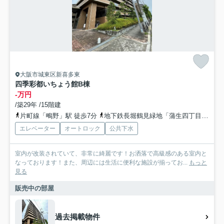
大阪市城東区新喜多東
四季彩都いちょう館B棟
-万円
/築29年 /15階建
片町線「鴫野」駅 徒歩7分
地下鉄長堀鶴見緑地「蒲生四丁目」駅 徒歩16分
エレベーター
オートロック
公共下水
室内が改装されていて、非常に綺麗です！お洒落で高級感のある室内と
なっております！また、周辺には生活に便利な施設が揃ってお...
もっと
見る
販売中の部屋
過去掲載物件