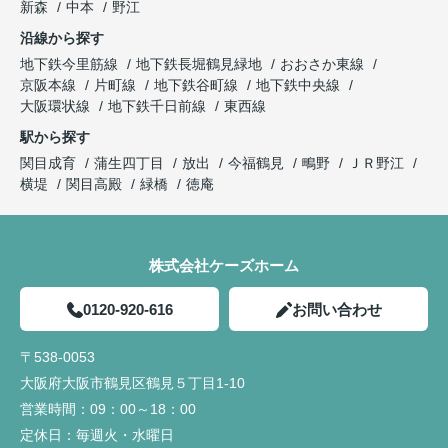
新森
中本
野江
沿線から探す
地下鉄今里筋線
地下鉄長堀鶴見緑地
おおさか東線
京阪本線
片町線
地下鉄谷町線
地下鉄中央線
大阪環状線
地下鉄千日前線
東西線
駅から探す
関目成育
蒲生四丁目
放出
今福鶴見
鴫野
ＪＲ野江
横堤
関目高殿
緑橋
徳庵
株式会社ケーズホーム
0120-920-616
お問い合わせ
〒538-0053
大阪府大阪市鶴見区鶴見５丁目1-10
営業時間：
09：00～18：00
定休日：
毎週火・水曜日