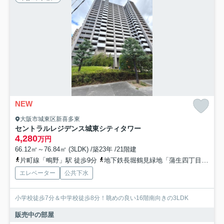
NEW
大阪市城東区新喜多東
セントラルレジデンス城東シティタワー
4,280
万円
66.12㎡～76.84㎡ (3LDK) /築23年 /21階建
片町線「鴫野」駅 徒歩9分
地下鉄長堀鶴見緑地「蒲生四丁目」駅 徒歩16分
エレベーター
公共下水
小学校徒歩7分＆中学校徒歩8分！眺めの良い16階南向きの3LDK
販売中の部屋