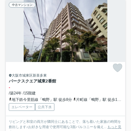
中古マンション
大阪市城東区新喜多東
パークスクエア城東2番館
-
/築24年 /15階建
地下鉄今里筋線「鴫野」駅 徒歩8分
片町線「鴫野」駅 徒歩10分
お
エレベーター
公共下水
リビングと和室の両方が隣同士にあることで、落ち着いた家族の時間を
創出します♪お好きな用途で使用可能な3面バルコニーを備え...
もっと見