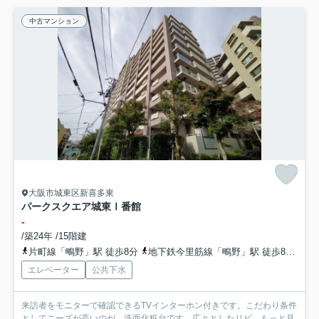
中古マンション
大阪市城東区新喜多東
パークスクエア城東Ⅰ番館
-
/築24年 /15階建
片町線「鴫野」駅 徒歩8分
地下鉄今里筋線「鴫野」駅 徒歩8分
片
エレベーター
公共下水
来訪者をモニターで確認できるTVインターホン付きです。こだわり条件
としてニーズが高いのが、洗面化粧台です。広々としたリビ...
もっと見