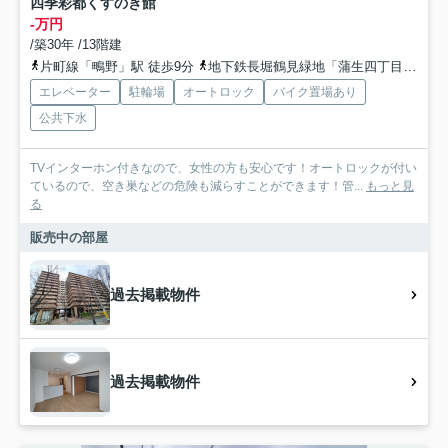
四季彩都くすのき館
-万円
/築30年 /13階建
片町線「鴫野」駅 徒歩9分
地下鉄長堀鶴見緑地「蒲生四丁目」駅 徒歩12分
エレベーター
駐輪場
オートロック
バイク置場あり
公共下水
TVインターホン付きなので、女性の方も安心です！オートロックが付い
ているので、空き巣などの危険も減らすことができます！管...
もっと見
る
販売中の部屋
過去掲載物件
過去掲載物件