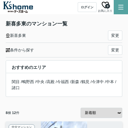
0
ログイン
お気に入り
新喜多東のマンション一覧
新喜多東
変更
条件から探す
変更
おすすめのエリア
関目
/
鴫野西
/
中央
/
高殿
/
今福西
/
新森
/
鶴見
/
今津中
/
中本
/
諸口
8
棟
12
件
中古マンション