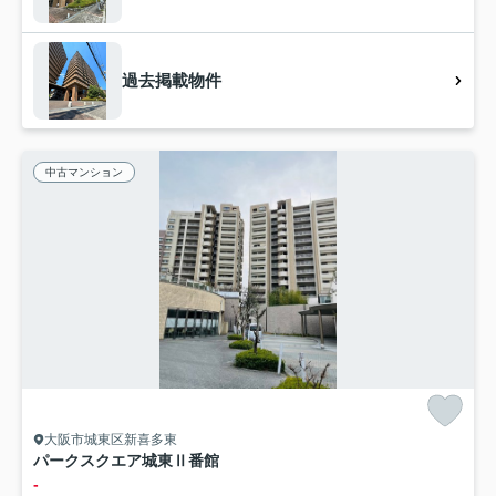
過去掲載物件
中古マンション
大阪市城東区新喜多東
パークスクエア城東Ⅱ番館
-