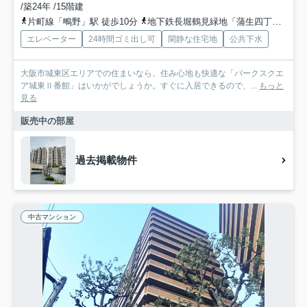
/築24年 /15階建
片町線「鴫野」駅 徒歩10分
地下鉄長堀鶴見緑地「蒲生四丁目」駅 徒歩17分
エレベーター
24時間ゴミ出し可
閑静な住宅地
公共下水
大阪市城東区エリアでの住まいなら、住み心地も快適な「パークスクエ
ア城東Ⅱ番館」はいかがでしょうか。すぐに入居できるので、...
もっと
見る
販売中の部屋
過去掲載物件
中古マンション