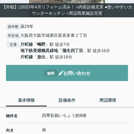
【外観】□2023年4月リフォーム済み！ ○内装設備充実 ●使いやすいカ
ウンターキッチン ○周辺商業施設充実
築29年
築年数
大阪府大阪市城東区新喜多東２丁目
所在地
片町線
「
鴫野
」駅 徒歩7分
交通
地下鉄長堀鶴見緑地
「
蒲生四丁目
」駅 徒歩16分
片町線
「
放出
」駅 徒歩18分
お問い合わせ
無料
基本情報
設備条件
周辺環境
四季彩都いちょう館B棟
物件名
南
向き