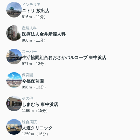
インテリア
ニトリ 放出店
816ｍ（11分）
産婦人科
医療法人金井産婦人科
866ｍ（11分）
スーパー
生活協同組合おおさかパルコープ 東中浜店
971ｍ（13分）
保育園
今福保育園
998ｍ（13分）
その他
しまむら 東中浜店
1166ｍ（15分）
総合病院
大道クリニック
1250ｍ（16分）