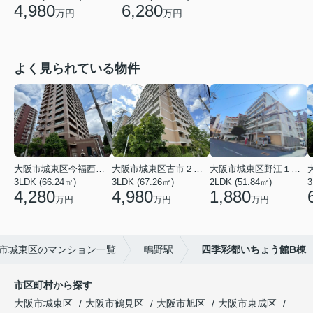
6,280
4,980
万円
万円
よく見られている物件
大阪市城東区今福西６丁目
大阪市城東区古市２丁目
大阪市城東区野江１丁目
3LDK (66.24㎡)
3LDK (67.26㎡)
2LDK (51.84㎡)
3
4,280
4,980
1,880
万円
万円
万円
市城東区のマンション一覧
鴫野駅
四季彩都いちょう館B棟
市区町村から探す
大阪市城東区
大阪市鶴見区
大阪市旭区
大阪市東成区