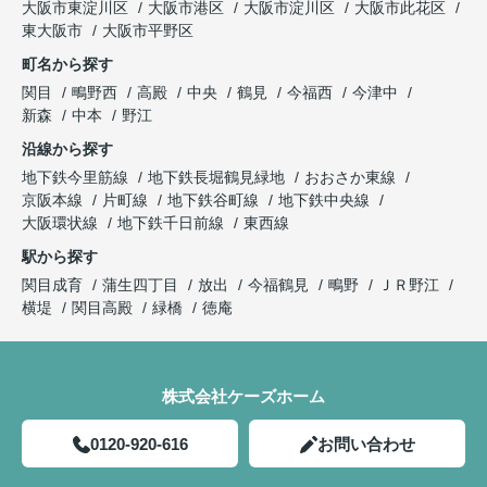
大阪市東淀川区
大阪市港区
大阪市淀川区
大阪市此花区
東大阪市
大阪市平野区
町名から探す
関目
鴫野西
高殿
中央
鶴見
今福西
今津中
新森
中本
野江
沿線から探す
地下鉄今里筋線
地下鉄長堀鶴見緑地
おおさか東線
京阪本線
片町線
地下鉄谷町線
地下鉄中央線
大阪環状線
地下鉄千日前線
東西線
駅から探す
関目成育
蒲生四丁目
放出
今福鶴見
鴫野
ＪＲ野江
横堤
関目高殿
緑橋
徳庵
株式会社ケーズホーム
0120-920-616
お問い合わせ