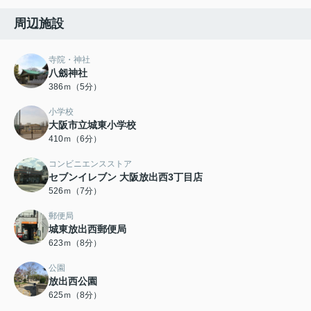
周辺施設
寺院・神社
八劔神社
386ｍ（5分）
小学校
大阪市立城東小学校
410ｍ（6分）
コンビニエンスストア
セブンイレブン 大阪放出西3丁目店
526ｍ（7分）
郵便局
城東放出西郵便局
623ｍ（8分）
公園
放出西公園
625ｍ（8分）