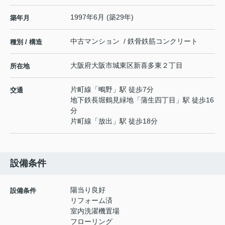
1997年6月 (築29年)
築年月
中古マンション / 鉄骨鉄筋コンクリート
種別 / 構造
大阪府
大阪市城東区
新喜多東
２丁目
所在地
片町線
「
鴫野
」駅 徒歩7分
交通
地下鉄長堀鶴見緑地
「
蒲生四丁目
」駅 徒歩16
分
片町線
「
放出
」駅 徒歩18分
設備条件
陽当り良好
設備条件
リフォーム済
室内洗濯機置場
フローリング