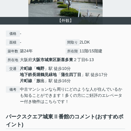
【外観】
-
価格
-
2LDK
面積
間取り
築24年
11階/15階建
築年数
所在階
大阪府
大阪市城東区
新喜多東
２丁目6-13
所在地
片町線
「
鴫野
」駅 徒歩10分
交通
地下鉄長堀鶴見緑地
「
蒲生四丁目
」駅 徒歩17分
片町線
「
放出
」駅 徒歩16分
中古マンションなら周りにどのような人が住んでいるか
備考
も知ることができます！多くの方にご好評のエレベータ
ー付き物件はこちらです！
パークスクエア城東Ⅱ番館のコメント(おすすめポ
イント)