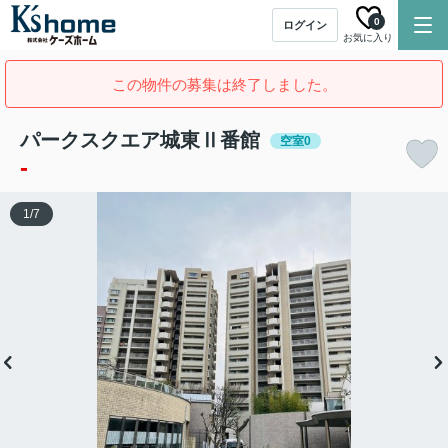
0
ログイン
お気に入り
この物件の募集は終了しました。
パークスクエア城東Ⅱ番館
空室0
-
1
/
7