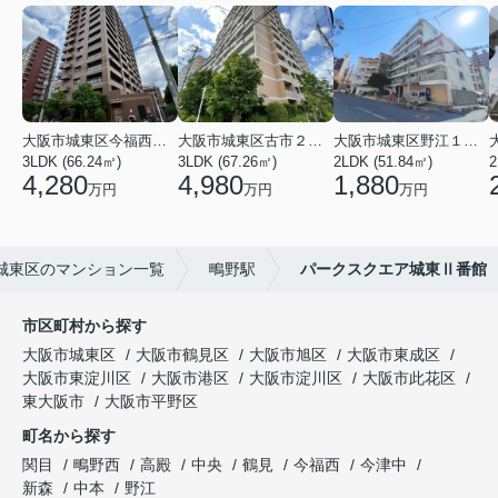
大阪市城東区今福西６丁目
大阪市城東区古市２丁目
大阪市城東区野江１丁目
3LDK (66.24㎡)
3LDK (67.26㎡)
2LDK (51.84㎡)
4,280
4,980
1,880
万円
万円
万円
城東区のマンション一覧
鴫野駅
パークスクエア城東Ⅱ番館
市区町村から探す
大阪市城東区
大阪市鶴見区
大阪市旭区
大阪市東成区
大阪市東淀川区
大阪市港区
大阪市淀川区
大阪市此花区
東大阪市
大阪市平野区
町名から探す
関目
鴫野西
高殿
中央
鶴見
今福西
今津中
新森
中本
野江