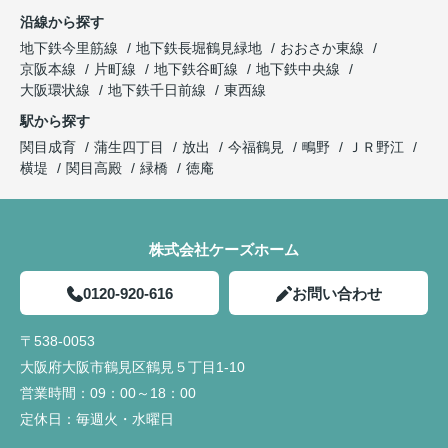
沿線から探す
地下鉄今里筋線
地下鉄長堀鶴見緑地
おおさか東線
京阪本線
片町線
地下鉄谷町線
地下鉄中央線
大阪環状線
地下鉄千日前線
東西線
駅から探す
関目成育
蒲生四丁目
放出
今福鶴見
鴫野
ＪＲ野江
横堤
関目高殿
緑橋
徳庵
株式会社ケーズホーム
0120-920-616
お問い合わせ
〒538-0053
大阪府大阪市鶴見区鶴見５丁目1-10
営業時間：
09：00～18：00
定休日：
毎週火・水曜日