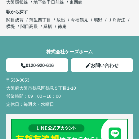
大阪環状線
地下鉄千日前線
東西線
駅から探す
関目成育
蒲生四丁目
放出
今福鶴見
鴫野
ＪＲ野江
横堤
関目高殿
緑橋
徳庵
株式会社ケーズホーム
0120-920-616
お問い合わせ
〒538-0053
大阪府大阪市鶴見区鶴見５丁目1-10
営業時間：
09：00～18：00
定休日：
毎週火・水曜日