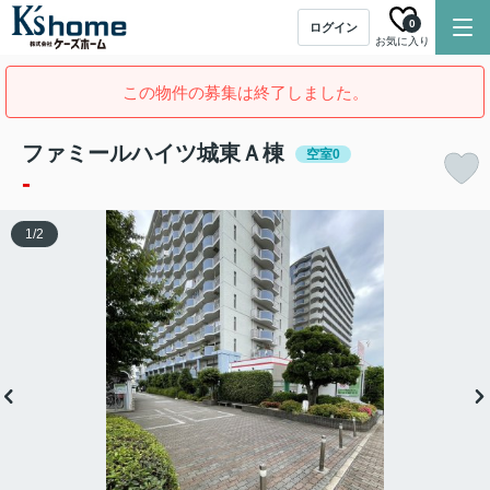
0
ログイン
お気に入り
この物件の募集は終了しました。
ファミールハイツ城東Ａ棟
空室0
-
1
/
2