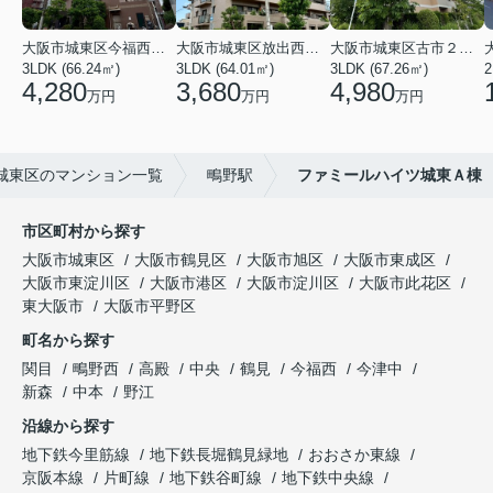
大阪市城東区今福西６丁目
大阪市城東区放出西１丁目
大阪市城東区古市２丁目
3LDK (66.24㎡)
3LDK (64.01㎡)
3LDK (67.26㎡)
2
4,280
3,680
4,980
万円
万円
万円
城東区のマンション一覧
鴫野駅
ファミールハイツ城東Ａ棟
市区町村から探す
大阪市城東区
大阪市鶴見区
大阪市旭区
大阪市東成区
大阪市東淀川区
大阪市港区
大阪市淀川区
大阪市此花区
東大阪市
大阪市平野区
町名から探す
関目
鴫野西
高殿
中央
鶴見
今福西
今津中
新森
中本
野江
沿線から探す
地下鉄今里筋線
地下鉄長堀鶴見緑地
おおさか東線
京阪本線
片町線
地下鉄谷町線
地下鉄中央線