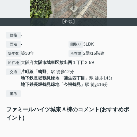
【外観】
-
価格
-
3LDK
面積
間取り
築38年
2階/15階建
築年数
所在階
大阪府
大阪市城東区
放出西
１丁目2-59
所在地
片町線
「
鴫野
」駅 徒歩12分
交通
地下鉄長堀鶴見緑地
「
蒲生四丁目
」駅 徒歩14分
地下鉄長堀鶴見緑地
「
今福鶴見
」駅 徒歩16分
備考
ファミールハイツ城東Ａ棟のコメント(おすすめポ
イント)