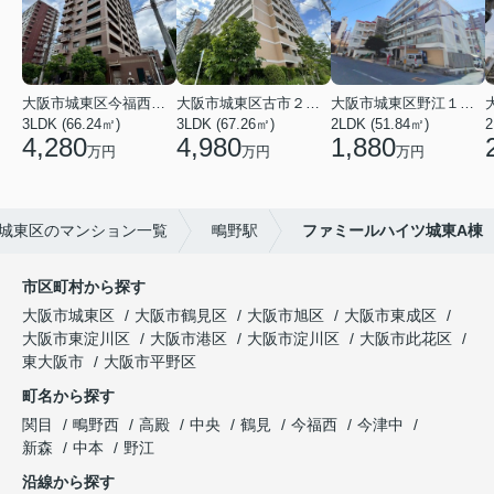
大阪市城東区今福西６丁目
大阪市城東区古市２丁目
大阪市城東区野江１丁目
3LDK (66.24㎡)
3LDK (67.26㎡)
2LDK (51.84㎡)
4,280
4,980
1,880
万円
万円
万円
城東区のマンション一覧
鴫野駅
ファミールハイツ城東A棟
市区町村から探す
大阪市城東区
大阪市鶴見区
大阪市旭区
大阪市東成区
大阪市東淀川区
大阪市港区
大阪市淀川区
大阪市此花区
東大阪市
大阪市平野区
町名から探す
関目
鴫野西
高殿
中央
鶴見
今福西
今津中
新森
中本
野江
沿線から探す