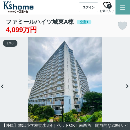
0
ログイン
お気に入り
ファミールハイツ城東A棟
空室1
4,099万円
1
/
40
【外観】放出小学校徒歩3分｜ペットOK！南西角、開放的な20帖リビ