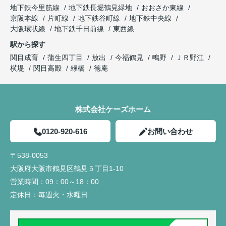
地下鉄今里筋線
地下鉄長堀鶴見緑地
おおさか東線
京阪本線
片町線
地下鉄谷町線
地下鉄中央線
大阪環状線
地下鉄千日前線
東西線
駅から探す
関目成育
蒲生四丁目
放出
今福鶴見
鴫野
ＪＲ野江
横堤
関目高殿
緑橋
徳庵
株式会社ケーズホーム
0120-920-616
お問い合わせ
〒538-0053
大阪府大阪市鶴見区鶴見５丁目1-10
営業時間：
09：00～18：00
定休日：
毎週火・水曜日