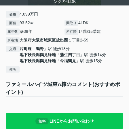
ングの4LDK
4,099万円
価格
93.52㎡
4LDK
面積
間取り
築38年
14階/15階建
築年数
所在階
大阪府
大阪市城東区
放出西
１丁目2-59
所在地
片町線
「
鴫野
」駅 徒歩13分
交通
地下鉄長堀鶴見緑地
「
蒲生四丁目
」駅 徒歩14分
地下鉄長堀鶴見緑地
「
今福鶴見
」駅 徒歩15分
備考
ファミールハイツ城東A棟のコメント(おすすめポ
イント)
LINEからお問い合わせ
無料