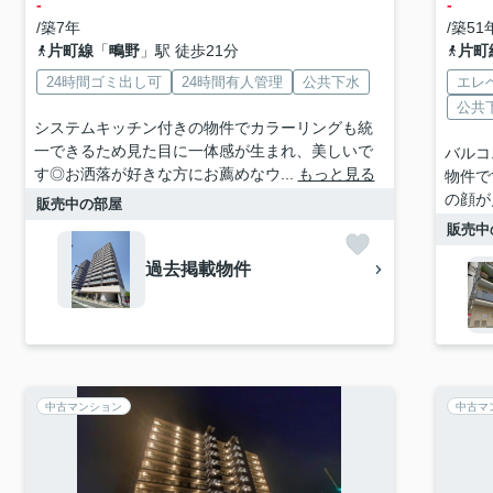
-
-
/築7年
/築51
片町線
「
鴫野
」駅 徒歩21分
片町
24時間ゴミ出し可
24時間有人管理
公共下水
エレ
公共
システムキッチン付きの物件でカラーリングも統
一できるため見た目に一体感が生まれ、美しいで
バルコ
す◎お洒落が好きな方にお薦めなウ...
もっと見る
物件で
の顔が
販売中の部屋
販売中
過去掲載物件
中古マンション
中古マ