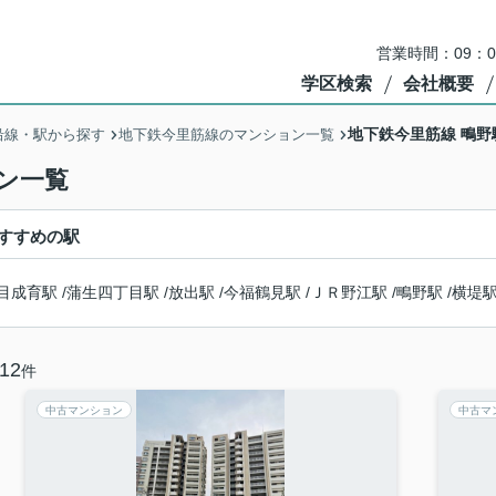
営業時間：09：
学区検索
会社概要
地下鉄今里筋線 鴫
沿線・駅から探す
地下鉄今里筋線のマンション一覧
ン一覧
すすめの駅
目成育駅
/
蒲生四丁目駅
/
放出駅
/
今福鶴見駅
/
ＪＲ野江駅
/
鴫野駅
/
横堤
12
件
中古マンション
中古マ