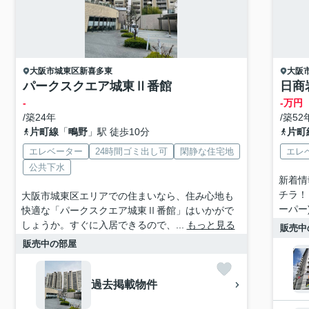
大阪市城東区
新喜多東
大阪
パークスクエア城東Ⅱ番館
日商
-
-万円
/築24年
/築52
片町線
「
鴫野
」駅 徒歩10分
片町
エレベーター
24時間ゴミ出し可
閑静な住宅地
エレ
公共下水
新着情
チラ！
大阪市城東区エリアでの住まいなら、住み心地も
ーパー)
快適な「パークスクエア城東Ⅱ番館」はいかがで
しょうか。すぐに入居できるので、...
もっと見る
販売中
販売中の部屋
過去掲載物件