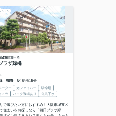
ンション
市城東区
東中浜
プラザ緑橋
年
線
「
鴫野
」駅 徒歩15分
ベーター
光ファイバー
駐輪場
カメラ
バイク置場あり
公共下水
りで選びたい方におすすめ！大阪市城東区
で住まいをお探しなら「朝日プラザ緑
デザイン性のあるシステムキッチ...
もっと