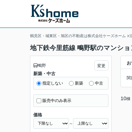
鶴見区・城東区・旭区の不動産は株式会社ケーズホーム
地下鉄今里筋線 鴫野駅のマンショ
お
鴫野
変更
新築・中古
関
指定しない
新築
中古
10
棟
販売中のみ表示
価格
～