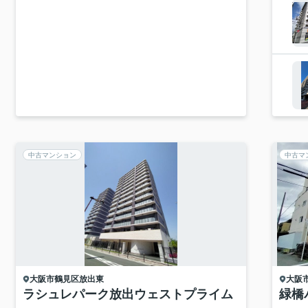
中古マンション
中古マ
大阪市鶴見区
放出東
大阪
ラシュレパーク放出ウェストプライム
緑橋