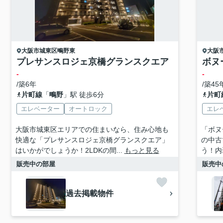
大阪市城東区
鴫野東
大阪
プレサンスロジェ京橋グランスクエア
ボヌ
-
-
/築6年
/築45
片町線
「
鴫野
」駅 徒歩6分
片町
エレベーター
オートロック
エレ
大阪市城東区エリアでの住まいなら、住み心地も
「ボヌ
快適な「プレサンスロジェ京橋グランスクエア」
の中古
はいかがでしょうか！2LDKの間...
もっと見る
う！内
販売中の部屋
販売中
過去掲載物件