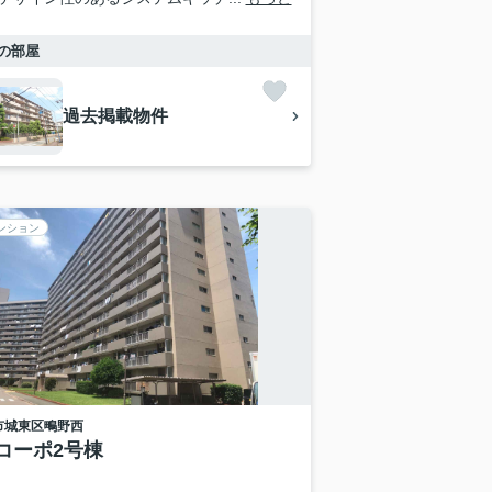
の部屋
過去掲載物件
ンション
市城東区
鴫野西
コーポ2号棟