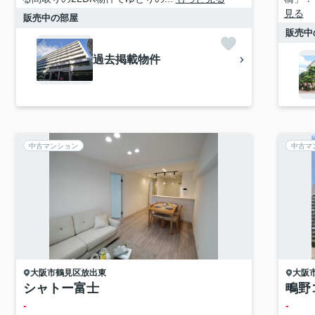
見る
販売中の部屋
販売中
過去掲載物件
中古マンション
中古マ
大阪市鶴見区
放出東
大阪
シャトー富士
鴫野
-
-