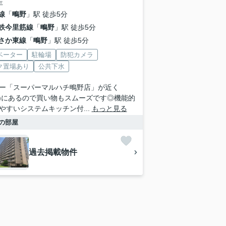
年
線
「
鴫野
」駅 徒歩5分
鉄今里筋線
「
鴫野
」駅 徒歩5分
さか東線
「
鴫野
」駅 徒歩5分
ベーター
駐輪場
防犯カメラ
ク置場あり
公共下水
ー「スーパーマルハチ鴫野店」が近く
1m)にあるので買い物もスムーズです◎機能的
やすいシステムキッチン付...
もっと見る
の部屋
過去掲載物件