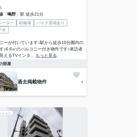
年
線
「
鴫野
」駅 徒歩21分
ベーター
駐輪場
バイク置場あり
下水
ニーが付いています♪駅から徒歩10分圏内の
す♪6.6㎡のバルコニー付き物件です♪来訪者
見えるTVインタ...
もっと見る
の部屋
過去掲載物件
ンション