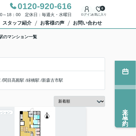
0120-920-616
0
00～18：00 定休日：毎週火・水曜日
ログイン
お気に入り
スタッフ紹介
お客様の声
お問い合わせ
野駅のマンション一覧
駅
/
関目高殿駅
/
緑橋駅
/
新森古市駅
来店予約
ンション