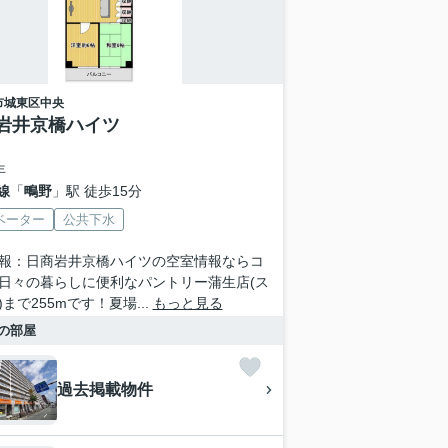
市城東区
中央
岩井京橋ハイツ
年
線
「
鴫野
」駅 徒歩15分
ベーター
公共下水
報：日商岩井京橋ハイツの空室情報ならコ
日々の暮らしに便利なパントリー蒲生店(ス
まで255mです！夏場...
もっと見る
の部屋
過去掲載物件