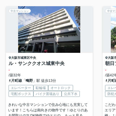
中古マンション
中古マ
大阪市城東区
中央
大阪
ル・サンククオス城東中央
朝日
-
-
/築32年
/築42
片町線
「
鴫野
」駅 徒歩13分
片町
エレベーター
駐輪場
オートロック
エレ
宅配ボックス
バイク置場あり
公共下水
防犯
きれいな中古マンションで住み心地にも充実して
こだわ
います！こちらは南向きの物件です！ゆとりのあ
エリア
る間取りの2LDK物件でゆとりの...
もっと見る
橋」！