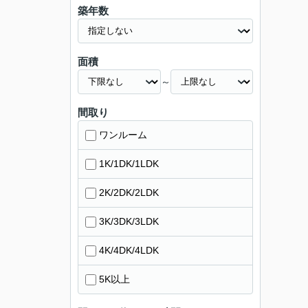
築年数
面積
～
間取り
ワンルーム
1K/1DK/1LDK
2K/2DK/2LDK
3K/3DK/3LDK
4K/4DK/4LDK
5K以上