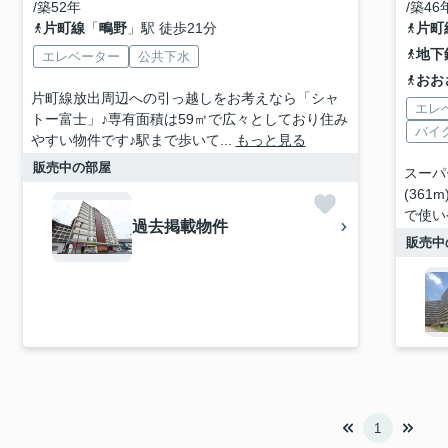
/築52年
/築46
片町線
「
鴫野
」駅 徒歩21分
片町
地下
エレベーター
公共下水
おお
片町線放出周辺への引っ越しをお考えなら「シャ
エレ
トー富士」♪専有面積は59㎡で広々としており住み
バイ
やすい物件です♪駅まで歩いて...
もっと見る
販売中の部屋
スーパ
(36
で使い
過去掲載物件
販売中
1