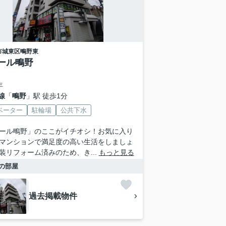
市城東区
鴫野東
ール鴫野
年
線
「
鴫野
」駅 徒歩1分
ベーター
駐輪場
公共下水
ール鴫野」のここがイチオシ！お気に入り
マンションで満足度の高い生活をしましょ
装リフォーム済みのため、き...
もっと見る
の部屋
過去掲載物件