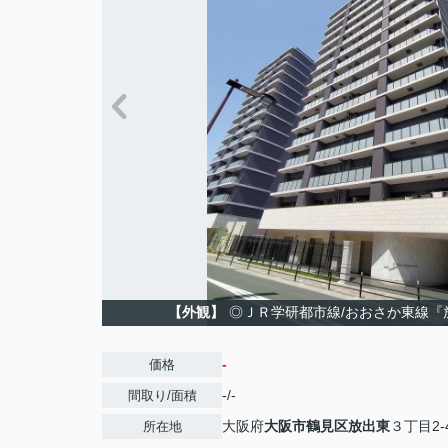
【外観】
◎ＪＲ学研都市線/おおさか東線『
-
価格
-/-
間取り/面積
大阪府
大阪市鶴見区
放出東
３丁目2-
所在地