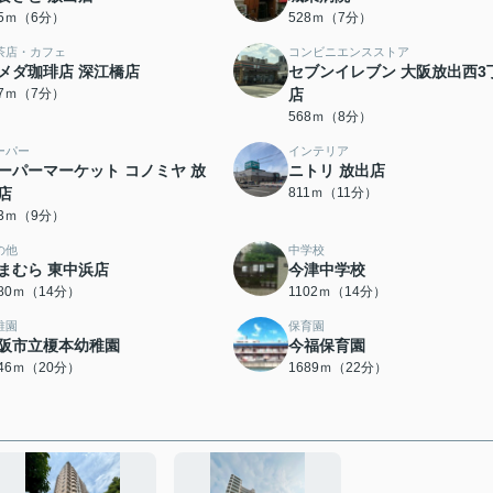
25ｍ（6分）
528ｍ（7分）
茶店・カフェ
コンビニエンスストア
メダ珈琲店 深江橋店
セブンイレブン 大阪放出西3
57ｍ（7分）
店
568ｍ（8分）
ーパー
インテリア
ーパーマーケット コノミヤ 放
ニトリ 放出店
店
811ｍ（11分）
13ｍ（9分）
の他
中学校
まむら 東中浜店
今津中学校
080ｍ（14分）
1102ｍ（14分）
稚園
保育園
阪市立榎本幼稚園
今福保育園
546ｍ（20分）
1689ｍ（22分）