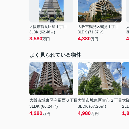
大阪市鶴見区緑１丁目
大阪市鶴見区鶴見１丁目
3LDK (62.48㎡)
3LDK (71.37㎡)
3
3,580
4,380
4
万円
万円
よく見られている物件
大阪市城東区今福西６丁目
大阪市城東区古市２丁目
大
3LDK (66.24㎡)
3LDK (67.26㎡)
2LD
4,280
4,980
1,
万円
万円