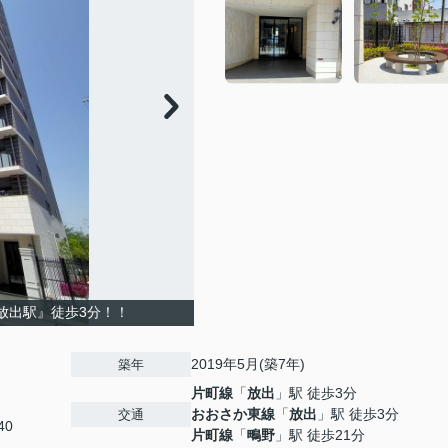
放出駅』徒歩3分！！
2019年5月(築7年)
築年
片町線
「
放出
」駅 徒歩3分
おおさか東線
「
放出
」駅 徒歩3分
交通
40
片町線
「
鴫野
」駅 徒歩21分