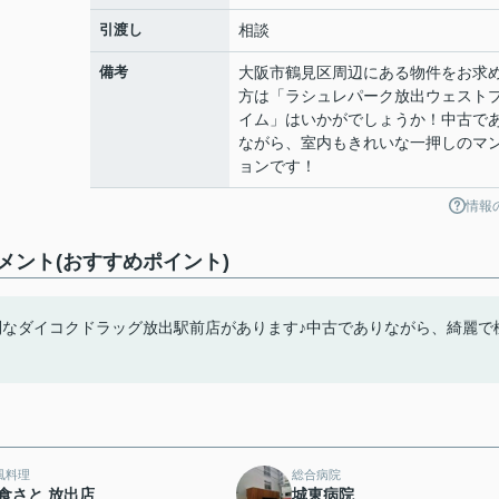
引渡し
相談
備考
大阪市鶴見区周辺にある物件をお求
方は「ラシュレパーク放出ウェスト
イム」はいかがでしょうか！中古で
ながら、室内もきれいな一押しのマ
ョンです！
情報
ント(おすすめポイント)
利なダイコクドラッグ放出駅前店があります♪中古でありながら、綺麗で
風料理
総合病院
食さと 放出店
城東病院