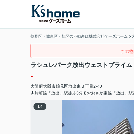
鶴見区・城東区・旭区の不動産は株式会社ケーズホーム
この物
ラシュレパーク放出ウェストプライム
-
大阪府
大阪市鶴見区
放出東
３丁目2-40
片町線「放出」駅徒歩3分
おおさか東線「放出」駅
1
/
4