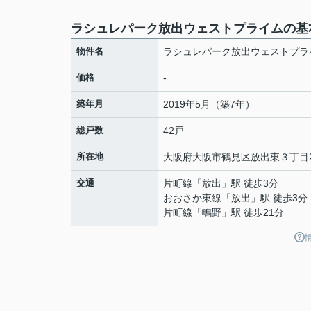
ラシュレパーク放出ウェストプライムの基
物件名
ラシュレパーク放出ウェストプラ
価格
-
築年月
2019年5月（築7年）
総戸数
42戸
所在地
大阪府
大阪市鶴見区
放出東
３丁目2
交通
片町線
「
放出
」駅 徒歩3分
おおさか東線
「
放出
」駅 徒歩3分
片町線
「
鴫野
」駅 徒歩21分