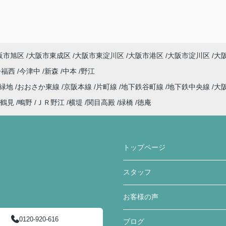
阪市旭区
大阪市東成区
大阪市東淀川区
大阪市港区
大阪市淀川区
大
今福西
今津中
新森
中本
野江
見緑地
おおさか東線
京阪本線
片町線
地下鉄谷町線
地下鉄中央線
大
鶴見
鴫野
ＪＲ野江
横堤
関目高殿
緑橋
徳庵
トップページ
スタッフ
お客様の声
0120-920-616
ブログ