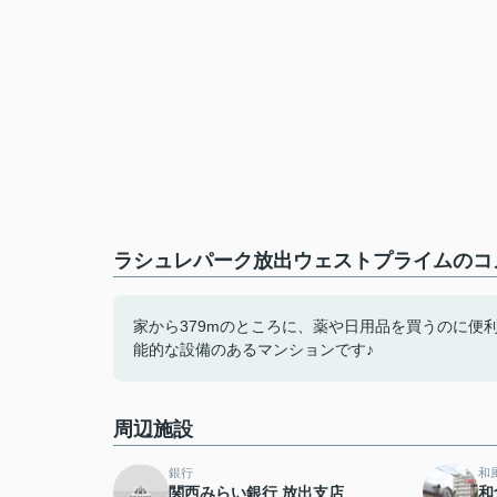
ラシュレパーク放出ウェストプライムのコメ
家から379mのところに、薬や日用品を買うのに便
能的な設備のあるマンションです♪
周辺施設
銀行
和
関西みらい銀行 放出支店
和