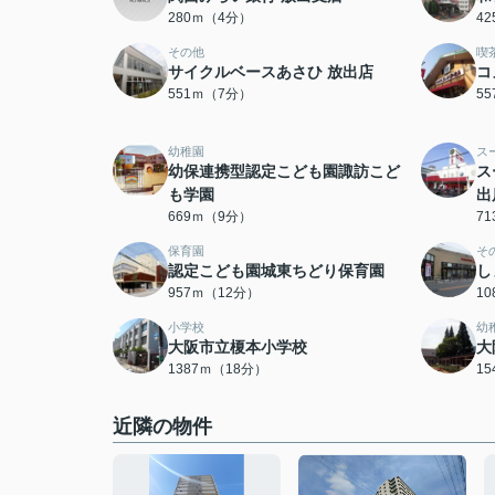
280ｍ（4分）
4
その他
喫
サイクルベースあさひ 放出店
コ
551ｍ（7分）
5
幼稚園
ス
幼保連携型認定こども園諏訪こど
ス
も学園
出
669ｍ（9分）
7
保育園
そ
認定こども園城東ちどり保育園
し
957ｍ（12分）
1
小学校
幼
大阪市立榎本小学校
大
1387ｍ（18分）
1
近隣の物件