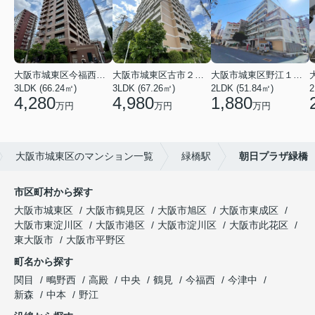
大阪市城東区今福西６丁目
大阪市城東区古市２丁目
大阪市城東区野江１丁目
3LDK (66.24㎡)
3LDK (67.26㎡)
2LDK (51.84㎡)
4,280
4,980
1,880
万円
万円
万円
大阪市城東区のマンション一覧
緑橋駅
朝日プラザ緑橋
市区町村から探す
大阪市城東区
大阪市鶴見区
大阪市旭区
大阪市東成区
大阪市東淀川区
大阪市港区
大阪市淀川区
大阪市此花区
東大阪市
大阪市平野区
町名から探す
関目
鴫野西
高殿
中央
鶴見
今福西
今津中
新森
中本
野江