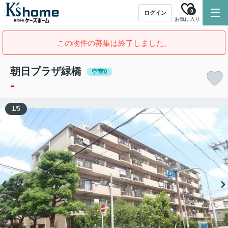
0
ログイン
お気に入り
この物件の募集は終了しました。
朝日プラザ緑橋
空室0
-
1
/
5