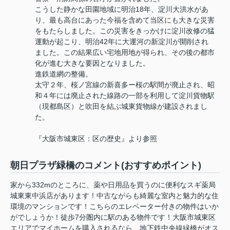
こうした静かな田園地域に明治18年、淀川大洪水があ
り、最も高台にあった今福を含めて当区にも大きな災害
をもたらしました。この災害をきっかけに淀川改修の猛
運動が起こり、明治42年に大運河の新淀川が開削され
ました。この結果広い宅地用地が得られ、その後の都市
化が進む大きな要因となりました。
進鉄道網の整備。
太守２年、桜ノ宮線の新喜多ー桜の駅間が廃止され、昭
和４年には廃止された線路の一部を利用して淀川貨物駅
（現都島区）と吹田を結ぶ城東貨物線が建設されまし
た。
『大阪市城東区：区の歴史』より参照
朝日プラザ緑橋のコメント(おすすめポイント)
家から332mのところに、薬や日用品を買うのに便利なスギ薬局
城東東中浜店があります！中古ながらも綺麗な室内と魅力的な住
環境のマンションです！こちらのエレベーター付きの物件はいか
がでしょうか！徒歩7分圏内に駅のある物件です！大阪市城東区
エリアでマイホームを購入されるなら、地下鉄中央線緑橋がオス