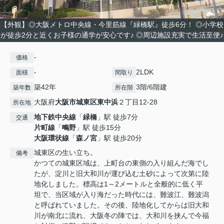
【外観】◎大阪メトロ中央線・今里筋線『緑橋駅』徒歩6分！ ◎小学校
が徒歩2分と近くお子様の通学が安心です♪ ◎周辺施設充実で生活至便♪
-
価格
-
2LDK
面積
間取り
築42年
3階/6階建
築年数
所在階
大阪府
大阪市城東区
東中浜
２丁目12-28
所在地
地下鉄中央線
「
緑橋
」駅 徒歩7分
交通
片町線
「
鴫野
」駅 徒歩15分
大阪環状線
「
森ノ宮
」駅 徒歩20分
城東区の生い立ち。
備考
かつての城東区域は、上町台の東側の入り組んだ海でし
たが、淀川と旧大和川が運び込む土砂によって次第に陸
地化しました。標高は1～2メートルと全般的に低く平
坦で、当区域が入り海だった時代には、難波江、難波潟
と呼ばれていました。その後、陸地化してからは旧大和
川が南北に流れ、大阪冬の陣では、大和川を挟んで今福