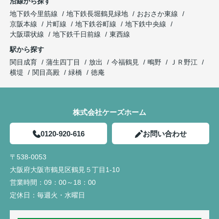
沿線から探す
地下鉄今里筋線
地下鉄長堀鶴見緑地
おおさか東線
京阪本線
片町線
地下鉄谷町線
地下鉄中央線
大阪環状線
地下鉄千日前線
東西線
駅から探す
関目成育
蒲生四丁目
放出
今福鶴見
鴫野
ＪＲ野江
横堤
関目高殿
緑橋
徳庵
株式会社ケーズホーム
0120-920-616
お問い合わせ
〒538-0053
大阪府大阪市鶴見区鶴見５丁目1-10
営業時間：
09：00～18：00
定休日：
毎週火・水曜日