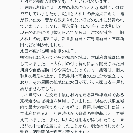
と対岸の鴫野が戦場であったといわれています。
江戸時代初期には、現在の地名のもととなる村々がほぼ
成立していましたが、淀川と大和川の合流点に近く土地
が低いため、昔から数えきれないほどの洪水に見舞われ
ていました。しかし、宝永元年（1704年）に大和川が
現在の流路に付け替えられてからは、洪水が減少し、旧
大和川の河川跡には、新喜多新田・左専道新田・布屋新
田などが開かれました。
水田が広がる明治初期の様子。
明治時代に入ってからの城東区域は、大阪府東成郡に属
していました。旧大和川の付け替えにより開発された河
川跡や自然堤防はやや高台になっており、集落は、旧大
和川の堤防の上か、旧天井川の高台の上に分散独立して
おり、その周囲の低地には水田が広がり人家は衣一戸も
ありませんでした。
この当時の主な交通手段は村内を通る新幹線道路である
京街道や古堤街道を利用していました。現在の城東区域
内で最大の集落であった今福は、寝屋川や鯰江川に沿っ
て水利に恵まれ、江戸時代から舟運の中継基地として栄
えていました。また、広い宅地用地が得られたこと、東
成郡の中心的位置にあったことから、明治のはじめから
警察・消防関係の官庁が置かれました。