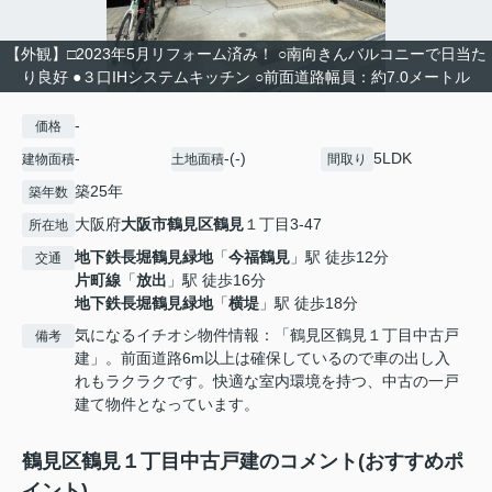
【外観】□2023年5月リフォーム済み！ ○南向きんバルコニーで日当た
り良好 ●３口IHシステムキッチン ○前面道路幅員：約7.0メートル
-
価格
-
-(-)
5LDK
建物面積
土地面積
間取り
築25年
築年数
大阪府
大阪市鶴見区
鶴見
１丁目3-47
所在地
地下鉄長堀鶴見緑地
「
今福鶴見
」駅 徒歩12分
交通
片町線
「
放出
」駅 徒歩16分
地下鉄長堀鶴見緑地
「
横堤
」駅 徒歩18分
気になるイチオシ物件情報：「鶴見区鶴見１丁目中古戸
備考
建」。前面道路6m以上は確保しているので車の出し入
れもラクラクです。快適な室内環境を持つ、中古の一戸
建て物件となっています。
鶴見区鶴見１丁目中古戸建のコメント(おすすめポ
イント)