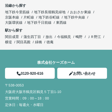
沿線から探す
地下鉄今里筋線
地下鉄長堀鶴見緑地
おおさか東線
京阪本線
片町線
地下鉄谷町線
地下鉄中央線
大阪環状線
地下鉄千日前線
東西線
駅から探す
関目成育
蒲生四丁目
放出
今福鶴見
鴫野
ＪＲ野江
横堤
関目高殿
緑橋
徳庵
株式会社ケーズホーム
0120-920-616
お問い合わせ
〒538-0053
大阪府大阪市鶴見区鶴見５丁目1-10
営業時間：
09：00～18：00
定休日：
毎週火・水曜日