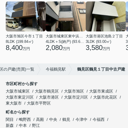
大阪市旭区今市１丁目
大阪市城東区東中浜２丁目
大阪市港区池島２丁目
8LDK (199.84㎡)
4LDK＋S(納戸) (93.69㎡)
3LDK (93.00㎡)
3
8,400
2,080
3,580
万円
万円
万円
区の戸建(売買)一覧
今福鶴見駅
鶴見区鶴見１丁目中古戸建
市区町村から探す
大阪市城東区
大阪市鶴見区
大阪市旭区
大阪市東成区
大阪市東淀川区
大阪市港区
大阪市淀川区
大阪市此花区
東大阪市
大阪市平野区
町名から探す
関目
鴫野西
高殿
中央
鶴見
今津中
今福西
新森
中本
野江