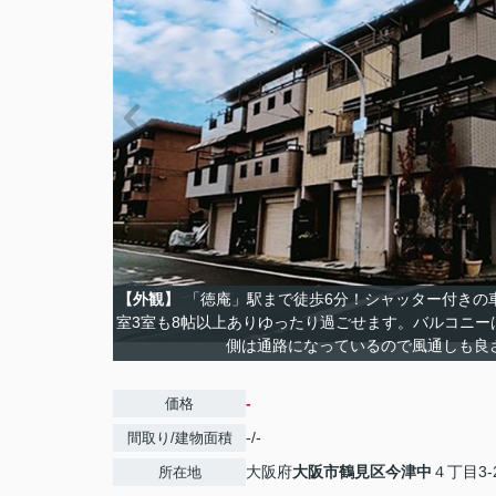
【外観】
「徳庵」駅まで徒歩6分！シャッター付きの車
室3室も8帖以上ありゆったり過ごせます。バルコニー
側は通路になっているので風通しも良
-
価格
-/-
間取り/建物面積
大阪府
大阪市鶴見区
今津中
４丁目3-
所在地