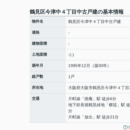
鶴見区今津中４丁目中古戸建の基本情報
物件名
鶴見区今津中４丁目中古戸建
価格
-
建物面積
-
土地面積
-(-)
築年月
1995年12月（築30年）
総戸数
1戸
所在地
大阪府
大阪市鶴見区
今津中
４丁目3
交通
片町線
「
徳庵
」駅 徒歩6分
地下鉄長堀鶴見緑地
「
横堤
」駅 徒
分
片町線
「
放出
」駅 徒歩21分