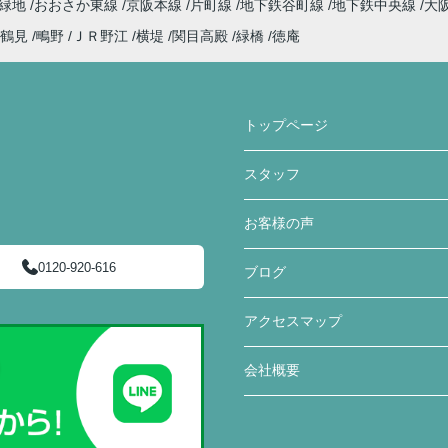
見緑地
おおさか東線
京阪本線
片町線
地下鉄谷町線
地下鉄中央線
大
鶴見
鴫野
ＪＲ野江
横堤
関目高殿
緑橋
徳庵
トップページ
スタッフ
お客様の声
0120-920-616
ブログ
アクセスマップ
会社概要