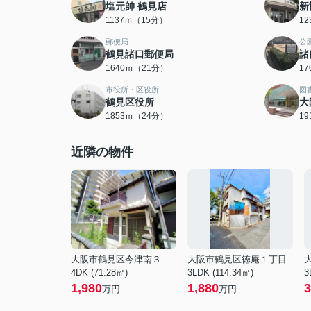
塩元帥 鶴見店
新
1137ｍ（15分）
1
郵便局
公
鶴見諸口郵便局
諸
1640ｍ（21分）
1
市役所・区役所
図
鶴見区役所
大
1853ｍ（24分）
1
近隣の物件
大阪市鶴見区今津南３丁目
大阪市鶴見区徳庵１丁目
4DK (71.28㎡)
3LDK (114.34㎡)
3
1,980
1,880
3
万円
万円