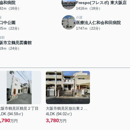
協和病院
Frespo(フレスポ) 東大阪店
232ｍ（16分）
1416ｍ（18分）
園
介護
口中公園
医療法人仁和会和田病院
705ｍ（22分）
1747ｍ（22分）
書館
阪市立鶴見図書館
919ｍ（24分）
大阪市鶴見区鶴見２丁目
大阪市鶴見区放出東２丁目
LDK (94.59㎡)
4LDK (94.02㎡)
,790
3,780
万円
万円