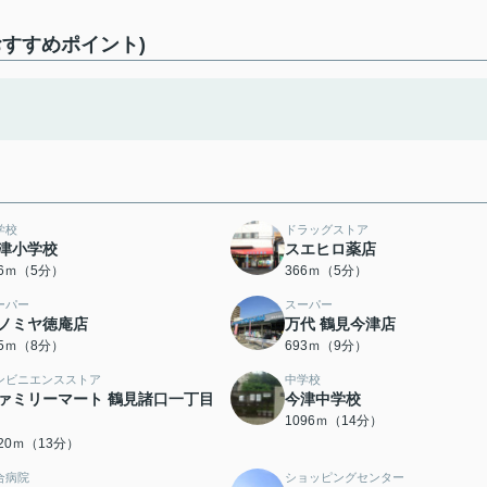
すすめポイント)
学校
ドラッグストア
津小学校
スエヒロ薬店
46ｍ（5分）
366ｍ（5分）
ーパー
スーパー
ノミヤ徳庵店
万代 鶴見今津店
05ｍ（8分）
693ｍ（9分）
ンビニエンスストア
中学校
ァミリーマート 鶴見諸口一丁目
今津中学校
1096ｍ（14分）
020ｍ（13分）
合病院
ショッピングセンター