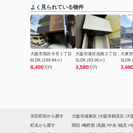
よく見られている物件
大阪市旭区今市１丁目
大阪市港区池島２丁目
大東市
8LDK (199.84㎡)
3LDK (93.00㎡)
3LDK 
8,400
3,580
3,68
万円
万円
市区町村から探す
大阪市城東区
大阪市鶴見区
大
町名から探す
関目
鴫野西
高殿
中央
鶴見