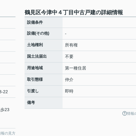
鶴見区今津中４丁目中古戸建の詳細情報
設備条件
設備(その他)
-
土地権利
所有権
国土法届出
不要
用途地域
第一種住居
取引態様
仲介
引渡し
即時
-22
備考
歩23
情報
情報の見方