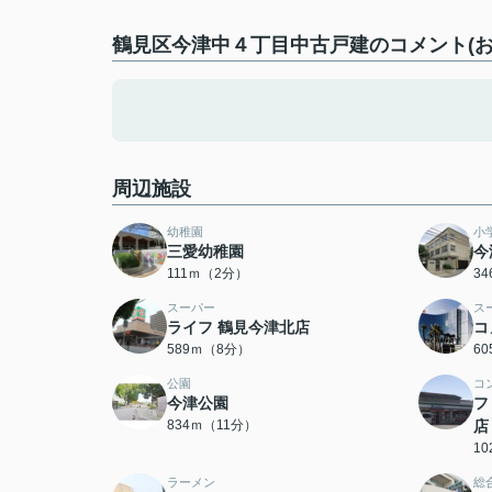
鶴見区今津中４丁目中古戸建のコメント(お
周辺施設
幼稚園
小
三愛幼稚園
今
111ｍ（2分）
3
スーパー
ス
ライフ 鶴見今津北店
コ
589ｍ（8分）
6
公園
コ
今津公園
フ
834ｍ（11分）
店
1
ラーメン
総