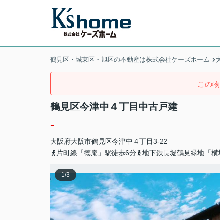
鶴見区・城東区・旭区の不動産は株式会社ケーズホーム
この物
鶴見区今津中４丁目中古戸建
-
大阪府
大阪市鶴見区
今津中
４丁目3-22
片町線「徳庵」駅徒歩6分
地下鉄長堀鶴見緑地「横
1
/
3