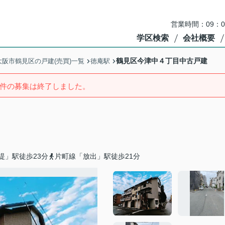
営業時間：09：
学区検索
会社概要
鶴見区今津中４丁目中古戸建
大阪市鶴見区の戸建(売買)一覧
徳庵駅
件の募集は終了しました。
堤」駅徒歩23分
片町線「放出」駅徒歩21分