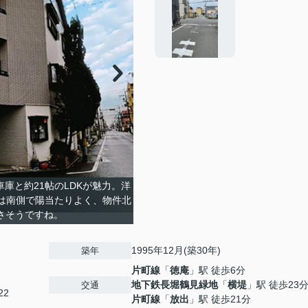
庫と約21帖のLDKが魅力。洋
は南側で陽当たりよく、物件北
さそうですね。
1995年12月(築30年)
築年
片町線
「
徳庵
」駅 徒歩6分
地下鉄長堀鶴見緑地
「
横堤
」駅 徒歩23
交通
22
片町線
「
放出
」駅 徒歩21分