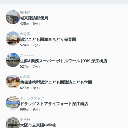
郵便局
城東諏訪郵便局
425ｍ（6分）
保育園
認定こども園城東ちどり保育園
524ｍ（7分）
スーパー
生鮮&業務スーパー ボトルワールドOK 深江橋店
527ｍ（7分）
幼稚園
幼保連携型認定こども園諏訪こども学園
627ｍ（8分）
ドラッグストア
ドラッグストアライフォート深江橋店
690ｍ（9分）
中学校
大阪市立東陽中学校