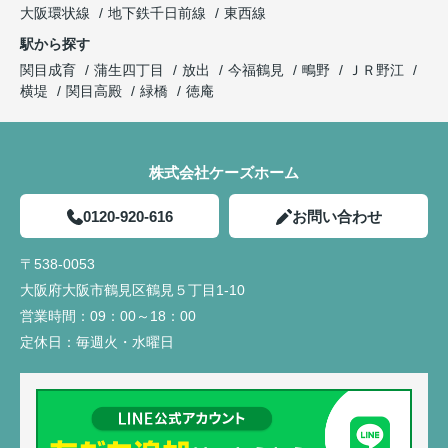
大阪環状線
地下鉄千日前線
東西線
駅から探す
関目成育
蒲生四丁目
放出
今福鶴見
鴫野
ＪＲ野江
横堤
関目高殿
緑橋
徳庵
株式会社ケーズホーム
0120-920-616
お問い合わせ
〒538-0053
大阪府大阪市鶴見区鶴見５丁目1-10
営業時間：
09：00～18：00
定休日：
毎週火・水曜日