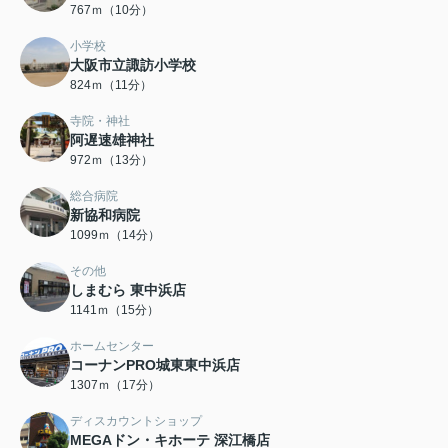
767ｍ（10分）
小学校
大阪市立諏訪小学校
824ｍ（11分）
寺院・神社
阿遅速雄神社
972ｍ（13分）
総合病院
新協和病院
1099ｍ（14分）
その他
しまむら 東中浜店
1141ｍ（15分）
ホームセンター
コーナンPRO城東東中浜店
1307ｍ（17分）
ディスカウントショップ
MEGAドン・キホーテ 深江橋店