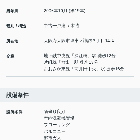
2006年10月 (築19年)
築年月
中古一戸建 / 木造
種別 / 構造
大阪府
大阪市城東区
諏訪
３丁目14-4
所在地
地下鉄中央線
「
深江橋
」駅 徒歩12分
交通
片町線
「
放出
」駅 徒歩13分
おおさか東線
「
高井田中央
」駅 徒歩16分
設備条件
陽当り良好
設備条件
室内洗濯機置場
フローリング
バルコニー
都市ガス