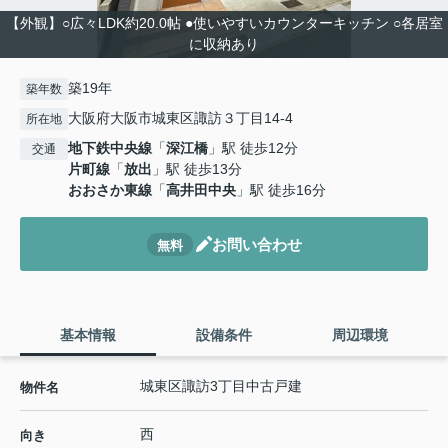
【外観】○広々LDK約20.0帖 ●使いやすいカウンターキッチン ○各居室
に収納あり
築19年
築年数
大阪府大阪市城東区諏訪３丁目14-4
所在地
地下鉄中央線
「
深江橋
」駅 徒歩12分
交通
片町線
「
放出
」駅 徒歩13分
おおさか東線
「
高井田中央
」駅 徒歩16分
お問い合わせ
無料
基本情報
設備条件
周辺環境
城東区諏訪3丁目中古戸建
物件名
西
向き