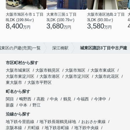
大阪市旭区今市１丁目
大東市三箇１丁目
大阪市港区池島２丁目
8LDK (199.84㎡)
3LDK (100.79㎡)
3LDK (93.00㎡)
4
8,400
3,680
3,580
万円
万円
万円
東区の戸建(売買)一覧
深江橋駅
城東区諏訪3丁目中古戸建
市区町村から探す
大阪市城東区
大阪市鶴見区
大阪市旭区
大阪市東成区
大阪市東淀川区
大阪市港区
大阪市淀川区
大阪市此花区
東大阪市
大阪市平野区
町名から探す
関目
鴫野西
高殿
中央
鶴見
今福西
今津中
新森
中本
野江
沿線から探す
地下鉄今里筋線
地下鉄長堀鶴見緑地
おおさか東線
京阪本線
片町線
地下鉄谷町線
地下鉄中央線