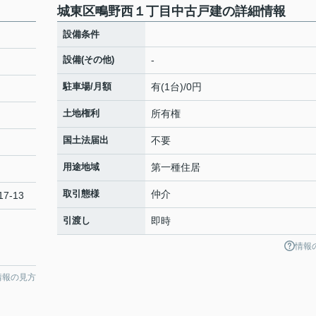
城東区鴫野西１丁目中古戸建の詳細情報
設備条件
設備(その他)
-
駐車場/月額
有(1台)/0円
土地権利
所有権
国土法届出
不要
用途地域
第一種住居
取引態様
仲介
7-13
引渡し
即時
情報
情報の見方