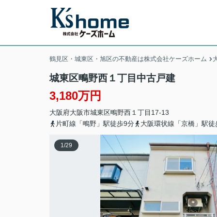
鶴見区・城東区・旭区の不動産は株式会社ケーズホーム
城東区鴫野西１丁目中古戸建
3,180万円
大阪府
大阪市城東区
鴫野西
１丁目17-13
片町線「鴫野」駅徒歩9分
大阪環状線「京橋」駅徒
1
/
29