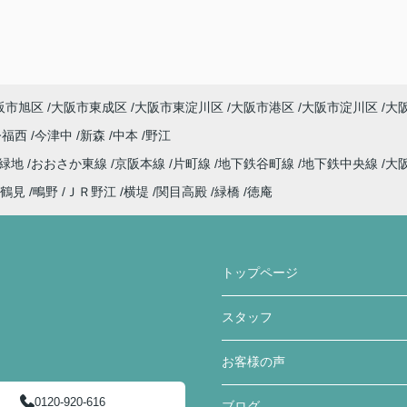
阪市旭区
大阪市東成区
大阪市東淀川区
大阪市港区
大阪市淀川区
大
今福西
今津中
新森
中本
野江
見緑地
おおさか東線
京阪本線
片町線
地下鉄谷町線
地下鉄中央線
大
鶴見
鴫野
ＪＲ野江
横堤
関目高殿
緑橋
徳庵
トップページ
スタッフ
お客様の声
0120-920-616
ブログ