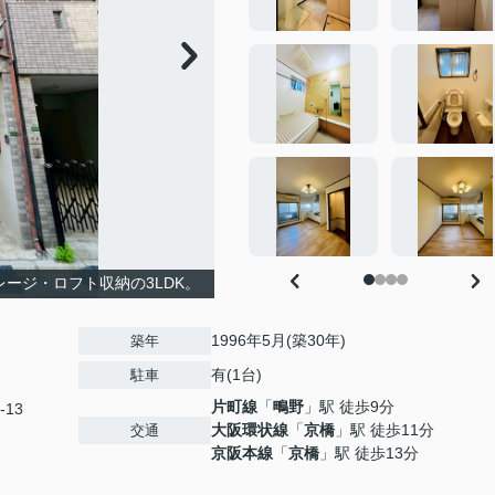
レージ・ロフト収納の3LDK。
1996年5月(築30年)
築年
有(1台)
駐車
片町線
「
鴫野
」駅 徒歩9分
-13
大阪環状線
「
京橋
」駅 徒歩11分
交通
京阪本線
「
京橋
」駅 徒歩13分