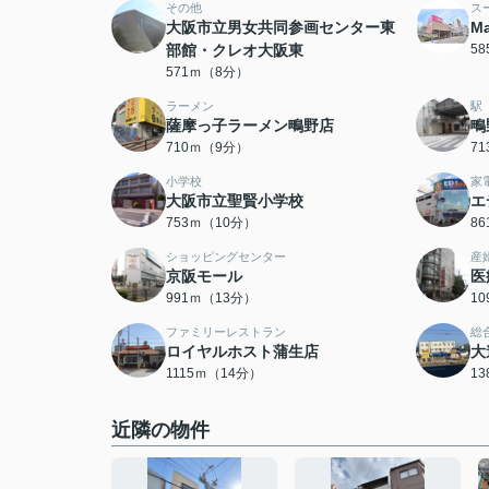
その他
ス
大阪市立男女共同参画センター東
M
部館・クレオ大阪東
5
571ｍ（8分）
ラーメン
駅
薩摩っ子ラーメン鴫野店
鴫
710ｍ（9分）
7
小学校
家
大阪市立聖賢小学校
エ
753ｍ（10分）
8
ショッピングセンター
産
京阪モール
医
991ｍ（13分）
1
ファミリーレストラン
総
ロイヤルホスト蒲生店
大
1115ｍ（14分）
1
近隣の物件