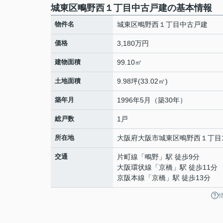
城東区鴫野西１丁目中古戸建の基本情報
物件名
城東区鴫野西１丁目中古戸建
価格
3,180万円
建物面積
99.10㎡
土地面積
9.98坪(33.02㎡)
築年月
1996年5月（築30年）
総戸数
1戸
所在地
大阪府
大阪市城東区
鴫野西
１丁目1
交通
片町線
「
鴫野
」駅 徒歩9分
大阪環状線
「
京橋
」駅 徒歩11分
京阪本線
「
京橋
」駅 徒歩13分