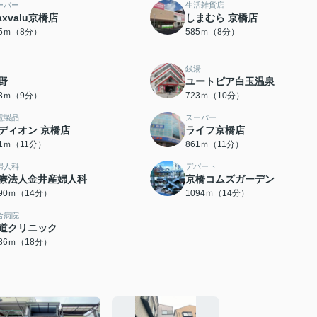
ーパー
生活雑貨店
axvalu京橋店
しまむら 京橋店
85ｍ（8分）
585ｍ（8分）
銭湯
野
ユートピア白玉温泉
13ｍ（9分）
723ｍ（10分）
電製品
スーパー
ディオン 京橋店
ライフ京橋店
61ｍ（11分）
861ｍ（11分）
婦人科
デパート
療法人金井産婦人科
京橋コムズガーデン
090ｍ（14分）
1094ｍ（14分）
合病院
道クリニック
386ｍ（18分）