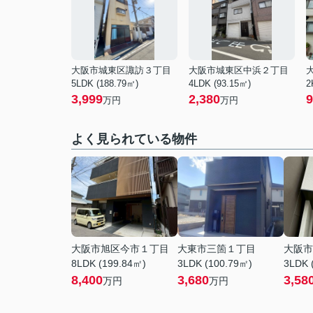
大阪市城東区諏訪３丁目
大阪市城東区中浜２丁目
5LDK (188.79㎡)
4LDK (93.15㎡)
2
3,999
2,380
9
万円
万円
よく見られている物件
大阪市旭区今市１丁目
大東市三箇１丁目
大阪市
8LDK (199.84㎡)
3LDK (100.79㎡)
3LDK 
8,400
3,680
3,58
万円
万円