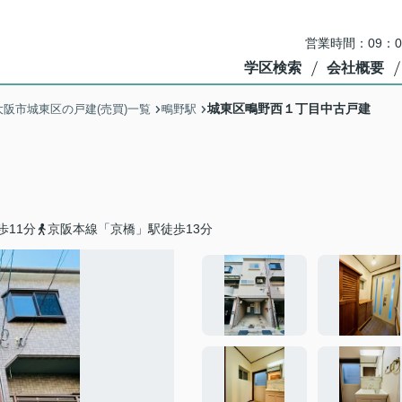
営業時間：09：
学区検索
会社概要
城東区鴫野西１丁目中古戸建
大阪市城東区の戸建(売買)一覧
鴫野駅
歩11分
京阪本線「京橋」駅徒歩13分