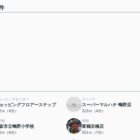
件
ョッピングセンター
スーパー
ョッピングフロアーステップ
スーパーマルハチ 鴫野店
82ｍ（4分）
313ｍ（4分）
学校
焼肉
阪市立鴫野小学校
富鶴京橋店
56ｍ（6分）
551ｍ（7分）