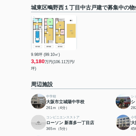
城東区鴫野西１丁目中古戸建で募集中の物
9.98坪 (99.10㎡)
3,180
万円(106.11万円/
坪)
周辺施設
中学校
シ
大阪市立城陽中学校
シ
261ｍ（4分）
2
コンビニエンスストア
小
ローソン 新喜多一丁目店
大
365ｍ（5分）
4