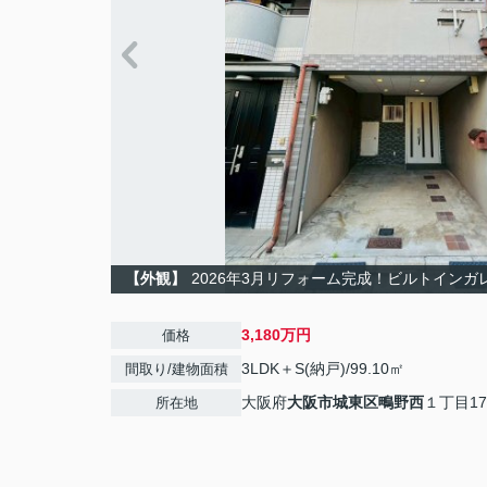
【外観】
2026年3月リフォーム完成！ビルトインガ
3,180万円
価格
3LDK＋S(納戸)/99.10㎡
間取り/建物面積
大阪府
大阪市城東区
鴫野西
１丁目17
所在地