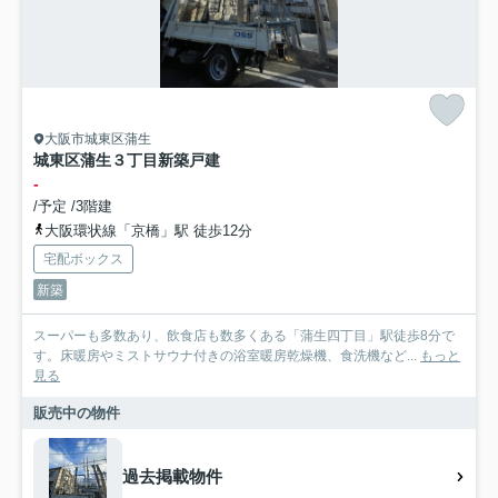
大阪市城東区蒲生
城東区蒲生３丁目新築戸建
-
/予定 /3階建
大阪環状線「京橋」駅 徒歩12分
宅配ボックス
新築
スーパーも多数あり、飲食店も数多くある「蒲生四丁目」駅徒歩8分で
す。床暖房やミストサウナ付きの浴室暖房乾燥機、食洗機など...
もっと
見る
販売中の物件
過去掲載物件