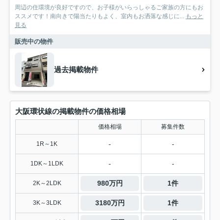
周辺の住環境が良好ですので、お子様がいらっしゃるご家族の方にもお
ススメです！南向きで陽当たりもよく、室内もお洒落な感じに...
もっと
見る
販売中の物件
過去掲載物件
大阪環状線の掲載物件の価格相場
価格相場
募集件数
-
-
1R～1K
-
-
1DK～1LDK
980万円
1件
2K～2LDK
3180万円
1件
3K～3LDK