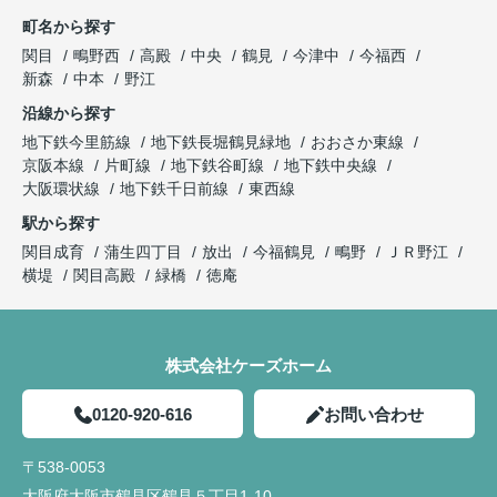
町名から探す
関目
鴫野西
高殿
中央
鶴見
今津中
今福西
新森
中本
野江
沿線から探す
地下鉄今里筋線
地下鉄長堀鶴見緑地
おおさか東線
京阪本線
片町線
地下鉄谷町線
地下鉄中央線
大阪環状線
地下鉄千日前線
東西線
駅から探す
関目成育
蒲生四丁目
放出
今福鶴見
鴫野
ＪＲ野江
横堤
関目高殿
緑橋
徳庵
株式会社ケーズホーム
0120-920-616
お問い合わせ
〒538-0053
大阪府大阪市鶴見区鶴見５丁目1-10