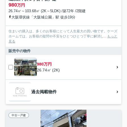
980
万円
26.74㎡～103.68㎡ (2K～5LDK) /築72年 /2階建
大阪環状線「大阪城公園」駅 徒歩19分
住まいの購入は、多くのお客様にとって人生最大の買い物です。ケーズ
ホームでは、お客様の疑問や不安をひとつひとつ丁寧に解消し...
もっと
見る
販売中の物件
980万円
26.74㎡ (2K)
過去掲載物件
中古一戸建