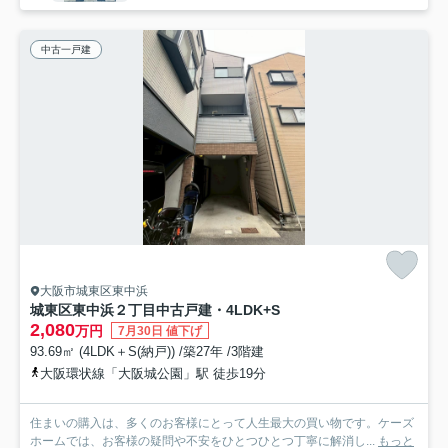
中古一戸建
大阪市城東区東中浜
城東区東中浜２丁目中古戸建・4LDK+S
2,080
万円
7月30日 値下げ
93.69㎡ (4LDK＋S(納戸)) /築27年 /3階建
大阪環状線「大阪城公園」駅 徒歩19分
住まいの購入は、多くのお客様にとって人生最大の買い物です。ケーズ
ホームでは、お客様の疑問や不安をひとつひとつ丁寧に解消し...
もっと