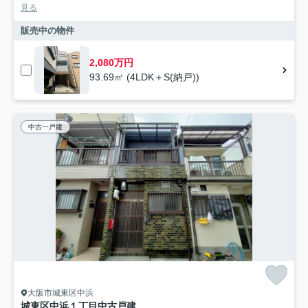
見る
販売中の物件
2,080万円
93.69㎡ (4LDK＋S(納戸))
中古一戸建
大阪市城東区中浜
城東区中浜１丁目中古戸建