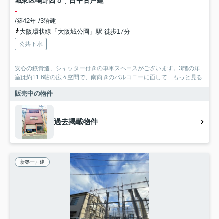
城東区鴫野西５丁目中古戸建
-
/築42年 /3階建
大阪環状線「大阪城公園」駅 徒歩17分
公共下水
安心の鉄骨造、シャッター付きの車庫スペースがございます。3階の洋
室は約11.6帖の広々空間で、南向きのバルコニーに面して...
もっと見る
販売中の物件
過去掲載物件
新築一戸建