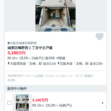
大阪市城東区鴫野西
城東区鴫野西１丁目中古戸建
3,180
万円
99.10㎡ (3LDK＋S(納戸)) /築30年 /4階建
大阪環状線「京橋」駅 徒歩11分
京阪本線「京橋」駅 徒歩13分
2026年3月リフォーム完成！ビルトインガレージ・ロフト収納の
3LDK。
販売中の物件
3,180万円
99.10㎡ (3LDK＋S(納戸))