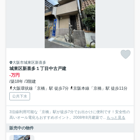
大阪市城東区新喜多
城東区新喜多１丁目中古戸建
-万円
/築18年 /3階建
大阪環状線「京橋」駅 徒歩7分
京阪本線「京橋」駅 徒歩11分
公共下水
3沿線利用可能な「京橋」駅が徒歩7分でお出かけに便利です！安全性の
高いオール電化もおすすめポイント。2008年8月建築で...
もっと見る
販売中の物件