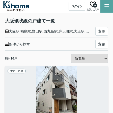
0
ログイン
お気に入り
大阪環状線の戸建て一覧
大阪駅,福島駅,野田駅,西九条駅,弁天町駅,大正駅,芦原橋駅,今宮駅,新今宮駅,天王寺駅,寺田町駅,桃谷駅,鶴橋駅,玉造駅,森ノ宮駅,大阪城公園駅,京橋駅,桜ノ宮駅,天満駅
変更
条件から探す
変更
8
件
10
戸
中古一戸建